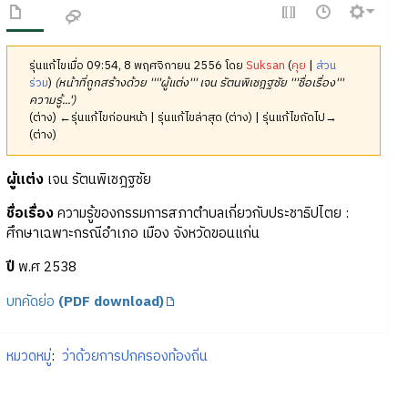
รุ่นแก้ไขเมื่อ 09:54, 8 พฤศจิกายน 2556 โดย
Suksan
(
คุย
|
ส่วน
ร่วม
)
(หน้าที่ถูกสร้างด้วย ''''ผู้แต่ง''' เจน รัตนพิเชฎฐชัย '''ชื่อเรื่อง'''
ความรู้...')
(ต่าง) ←รุ่นแก้ไขก่อนหน้า | รุ่นแก้ไขล่าสุด (ต่าง) | รุ่นแก้ไขถัดไป→
(ต่าง)
ผู้แต่ง
เจน รัตนพิเชฎฐชัย
ชื่อเรื่อง
ความรู้ของกรรมการสภาตำบลเกี่ยวกับประชาธิปไตย :
ศึกษาเฉพาะกรณีอำเภอ เมือง จังหวัดขอนแก่น
ปี
พ.ศ 2538
บทคัดย่อ
(PDF download)
หมวดหมู่
:
ว่าด้วยการปกครองท้องถิ่น