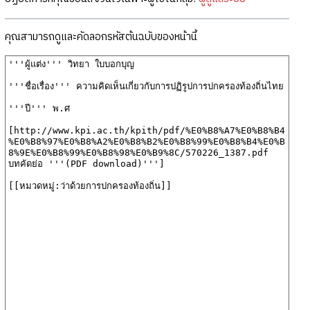
คุณสามารถดูและคัดลอกรหัสต้นฉบับของหน้านี้