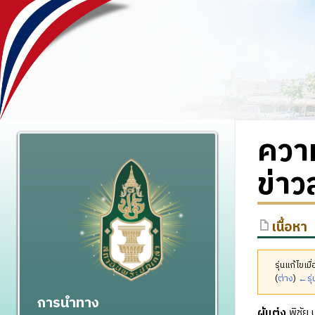
ความ
ข่าว
เนื้อหา
รุ่นแก้ไขเ
(
ต่าง
)
←รุ่
การนำทาง
ผู้แต่ง
พิชัย