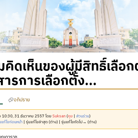
คิดเห็นของผู้มีสิทธิ์เลือก
สารการเลือกตั้ง...
อภิปราย
มื่อ 10:30, 31 ธันวาคม 2557 โดย
Suksan
(
คุย
|
ส่วนร่วม
)
นแก้ไขก่อนหน้า
| รุ่นแก้ไขล่าสุด (ต่าง) | รุ่นแก้ไขถัดไป→ (ต่าง)
 บุญดาราช