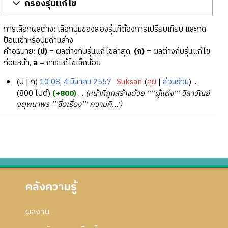
กรองรุ่นแก้ไข
การเลือกผลต่าง: เลือกปุ่มของสองรุ่นที่ต้องการเปรียบเทียบ และกด
ป้อนเข้าหรือปุ่มด้านล่าง
คำอธิบาย:
(ป)
= ผลต่างกับรุ่นแก้ไขล่าสุด,
(ก)
= ผลต่างกับรุ่นแก้ไข
ก่อนหน้า,
ล
= การแก้ไขเล็กน้อย
ป
ก
10:08, 4 มีนาคม 2557
‎
Suksan
คุย
ส่วนร่วม
‎
4
800 ไบต์
+800
‎
หน้าที่ถูกสร้างด้วย ''''ผู้แต่ง''' วิลาวัณย์
จตุพนาพร '''ชื่อเรื่อง''' ความคิ...'
มี
น
า
ค
ม
2
5
คลังความรู้
5
7
ผลงาน