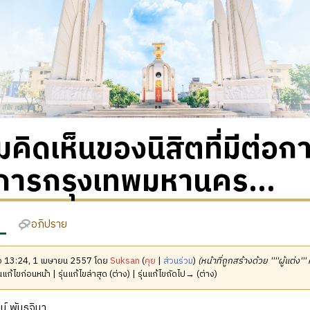
คิดเห็นของนิสิตที่มีต่อการเ
การกรุงเทพมหานคร...
อภิปราย
มื่อ 13:24, 1 เมษายน 2557 โดย
Suksan
(
คุย
|
ส่วนร่วม
)
(หน้าที่ถูกสร้างด้วย ''''ผู้แต่ง''' 
นแก้ไขก่อนหน้า | รุ่นแก้ไขล่าสุด (ต่าง) | รุ่นแก้ไขถัดไป→ (ต่าง)
น์ พันธจินา