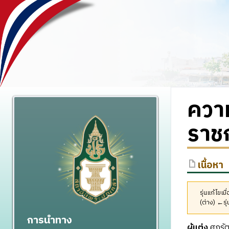
ความ
ราช
เนื้อหา
รุ่นแก้ไขเ
(ต่าง) ←รุ่
การนำทาง
ผู้แต่ง
ศุภรัต