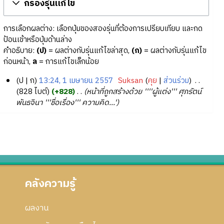
กรองรุ่นแก้ไข
การเลือกผลต่าง: เลือกปุ่มของสองรุ่นที่ต้องการเปรียบเทียบ และกด
ป้อนเข้าหรือปุ่มด้านล่าง
คำอธิบาย:
(ป)
= ผลต่างกับรุ่นแก้ไขล่าสุด,
(ก)
= ผลต่างกับรุ่นแก้ไข
ก่อนหน้า,
ล
= การแก้ไขเล็กน้อย
ป
ก
13:24, 1 เมษายน 2557
‎
Suksan
คุย
ส่วนร่วม
‎
1
828 ไบต์
+828
‎
หน้าที่ถูกสร้างด้วย ''''ผู้แต่ง''' ศุภรัตน์
พันธจินา '''ชื่อเรื่อง''' ความคิด...'
เ
ม
ษ
า
ย
น
2
คลังความรู้
5
5
7
ผลงาน