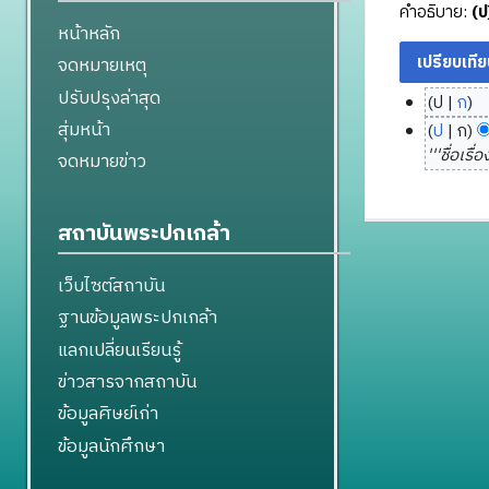
คำอธิบาย:
(ป
หน้าหลัก
จดหมายเหตุ
ปรับปรุงล่าสุด
ป
ก
1
ไ
สุ่มหน้า
ป
ก
ม
ม่
1
'''ชื่อเรื
จดหมายข่าว
มี
ก
1
ค
ร
กุ
ว
า
ม
สถาบันพระปกเกล้า
า
ค
ภ
ม
ม
า
เว็บไซต์สถาบัน
ย่
2
พั
ฐานข้อมูลพระปกเกล้า
อ
5
น
ก
แลกเปลี่ยนเรียนรู้
5
ธ์
า
8
2
ข่าวสารจากสถาบัน
ร
5
ข้อมูลศิษย์เก่า
แ
5
ก้
ข้อมูลนักศึกษา
7
ไ
ข