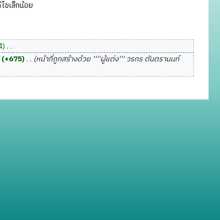
ไขเล็กน้อย
4
‎
+675
‎
หน้าที่ถูกสร้างด้วย ''''ผู้แต่ง''' วรกร ตันตรานนท์