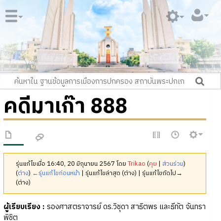
คดีมาเก๊า 888
รุ่นแก้ไขเมื่อ 16:40, 20 มิถุนายน 2567 โดย
Trikao
(
คุย
|
ส่วนร่วม
)
(
ต่าง
)
←รุ่นแก้ไขก่อนหน้า
| รุ่นแก้ไขล่าสุด (ต่าง) | รุ่นแก้ไขถัดไป→
(ต่าง)
ผู้เรียบเรียง :
รองศาสตราจารย์ ดร.วิชุดา สาธิตพร และธีทัต จันทรา
พิชิต