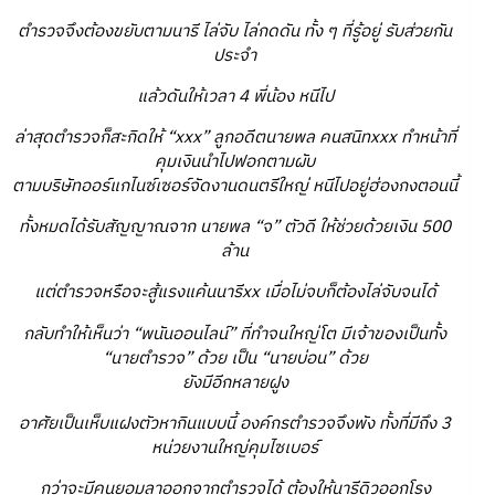
ตำรวจจึงต้องขยับตามนารี ไล่จับ ไล่กดดัน ทั้ง ๆ ที่รู้อยู่ รับส่วยกัน
ประจำ
แล้วดันให้เวลา 4 พี่น้อง หนีไป
ล่าสุดตำรวจก็สะกิดให้ “xxx” ลูกอดีตนายพล คนสนิทxxx ทำหน้าที่
คุมเงินนำไปฟอกตามผับ
ตามบริษัทออร์แกไนซ์เซอร์จัดงานดนตรีใหญ่ หนีไปอยู่ฮ่องกงตอนนี้
ทั้งหมดได้รับสัญญาณจาก นายพล “จ” ตัวดี ให้ช่วยด้วยเงิน 500
ล้าน
แต่ตำรวจหรือจะสู้แรงแค้นนารีxx เมื่อไม่จบก็ต้องไล่จับจนได้
กลับทำให้เห็นว่า “พนันออนไลน์” ที่ทำจนใหญ่โต มีเจ้าของเป็นทั้ง
“นายตำรวจ” ด้วย เป็น “นายบ่อน” ด้วย
ยังมีอีกหลายฝูง
อาศัยเป็นเห็บแฝงตัวหากินแบบนี้ องค์กรตำรวจจึงพัง ทั้งที่มีถึง 3
หน่วยงานใหญ่คุมไซเบอร์
กว่าจะมีคนยอมลาออกจากตำรวจได้ ต้องให้นารีดิวออกโรง