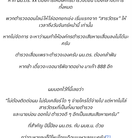
หาก ผบ.ตร. xx ต้องการให้องค์กรตำรวจดีขึ้น ต้องกล้าจัดการ
ทั้งหมด
พวกตำรวจออนไลน์ให้ไล่ออกยกเข่ง เริ่มแรกจาก “สารวัตรx” ให้
เวลาถึงวันจันทร์หน้านี้ เท่านั้น
หากไม่จัดการ จะหาว่าผมทำให้องค์กรตำรวจเสียหายเสื่อมลงไม่ได้นะ
ครับ
ตำรวจเสื่อมเพราะตำรวจเองครับ ผบ.ตร. ต้องกล้าฟัน
หากช้า เดี๋ยวจะเจอนารีพิฆาตอย่าง มาเก๊า 888 อีก
ผมบอกไว้ที่นี้เลยว่า
“ไม่ต้องติดต่อผม ไม่รับเคลียร์ใด ๆ จ่ายใครได้จ่ายไป แต่หากไม่ไล่
สารวัตรxที่เป็นทั้งนายตำรวจ
และนายบ่อน ออกไป ตำรวจดี ๆ อีกเป็นแสนเสียหายครับ”
ที่สำคัญ ปีนี้ปีชง ผบ.ตร. กับ ผบช.น. ด้วย
กว่าจะหายชงก็ปีใหม่ไทยเดือนเมษาเลยนะครับ
[7]