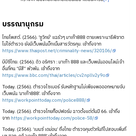
บรรณานุกรม
ไทยโพสต์. (2566). 'ชูวิทย์' แฉรัวๆ มาเก๊า888 ตายเพราะนารีพิฆาต
ไม่ใช่ตำรวจ ยังมีเว็บพนันบิ๊กเบิ้มสารวัตรคุม. เข้าถึงจาก
https://www.thaipost.net/criminality-news/320106/
บีบีซีไทย. (2566). ดิว อริศรา : มาเก๊า 888 และเว็บพนันออนไลน์เจ้า
อื่นที่คน “มีสี” พัวพัน. เข้าถึงจาก
https://www.bbc.com/thai/articles/cv2npllv2y9o
Today. (2566). ตำรวจไซเบอร์ รับหลักฐานไม่เพียงพอออกหมายจับ
เว็บพนัน ‘มาเก๊า888’. เข้าถึงจาก
https://workpointtoday.com/police888/
Today. (2566). ตำรวจไทยท็อปฟอร์ม ฉาวตั้งแต่ต้นปี 66. เข้าถึง
จาก
https://workpointtoday.com/police-58/
Today. (2566). ‘เบนซ์ เดม่อน’ ถึงไทย ตำรวจคุมตัวทันทีไปสอบเพิ่มที่