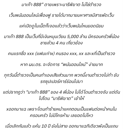
มาเก๊า 888” ตายเพราะนารีพิฆาต ไม่ใช่ตำรวจ
เว็บพนันออนไลน์เฟื่องฟู รายได้มากมายมหาศาลมีสารพัดเว็บ
แค่เปิดดูในเน็ตก็เจอแล้วว่าเว็บพนันไหนยอดนิยม
มาเก๊า 888 เป็นเว็บที่มีเงินหมุนเวียน 5,000 ล้าน มีครอบครัวพี่น้อง
ชายล้วน 4 คน เกี่ยวข้อง
คนแรกชื่อ xxx (แฟนเก่าx) คนรอง xxx, xx และxที่เป็นตำรวจ
หาก ผบ.ตร. จะจัดการ “พนันออนไลน์” ง่ายมาก
ทุกวันนี้ตำรวจเป็นคนทำเองเสียส่วนมาก พวกนี้งานตำรวจไม่ทำ ขับ
รถซุปเปอร์คาร์ร่อนไปมา
แต่ปรากฏว่า “มาเก๊า 888” ของ 4 พี่น้อง ไม่ได้โดนตำรวจจับ แต่ดัน
ไปโดน “นารีพิฆาต” เข้าให้
xออกมาแฉ เพราะโดนทำร้ายหน้าแหกตอนเป็นแฟนต่อหน้าคนใน
ครอบครัว ไม่มีใครห้าม เลยอดไม่ไหว
เมื่อเลิกกันแล้ว แค้น 10 ปี ยังไม่สาย ออกมาแฉทีเดียวพังเป็นแถบ