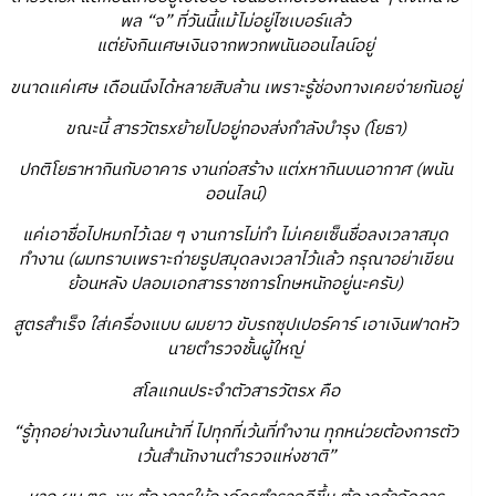
พล “จ” ที่วันนี้แม้ไม่อยู่ไซเบอร์แล้ว
แต่ยังกินเศษเงินจากพวกพนันออนไลน์อยู่
ขนาดแค่เศษ เดือนนึงได้หลายสิบล้าน เพราะรู้ช่องทางเคยจ่ายกันอยู่
ขณะนี้ สารวัตรxย้ายไปอยู่กองส่งกำลังบำรุง (โยธา)
ปกติโยธาหากินกับอาคาร งานก่อสร้าง แต่xหากินบนอากาศ (พนัน
ออนไลน์)
แค่เอาชื่อไปหมกไว้เฉย ๆ งานการไม่ทำ ไม่เคยเซ็นชื่อลงเวลาสมุด
ทำงาน (ผมทราบเพราะถ่ายรูปสมุดลงเวลาไว้แล้ว กรุณาอย่าเขียน
ย้อนหลัง ปลอมเอกสารราชการโทษหนักอยู่นะครับ)
สูตรสำเร็จ ใส่เครื่องแบบ ผมยาว ขับรถซุปเปอร์คาร์ เอาเงินฟาดหัว
นายตำรวจชั้นผู้ใหญ่
สโลแกนประจำตัวสารวัตรx คือ
“รู้ทุกอย่างเว้นงานในหน้าที่ ไปทุกที่เว้นที่ทำงาน ทุกหน่วยต้องการตัว
เว้นสำนักงานตำรวจแห่งชาติ”