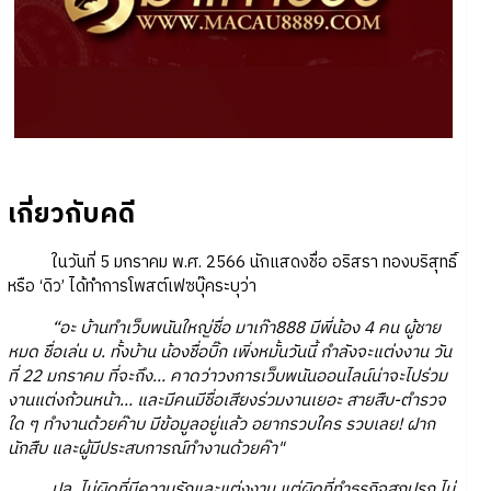
เกี่ยวกับคดี
ในวันที่ 5 มกราคม พ.ศ. 2566 นักแสดงชื่อ อริสรา ทองบริสุทธิ์
หรือ ‘ดิว’ ได้ทำการโพสต์เฟซบุ๊คระบุว่า
“อะ บ้านทำเว็บพนันใหญ่ชื่อ มาเก๊า888 มีพี่น้อง 4 คน ผู้ชาย
หมด ชื่อเล่น บ. ทั้งบ้าน น้องชื่อบิ๊ก เพิ่งหมั้นวันนี้ กำลังจะแต่งงาน วัน
ที่ 22 มกราคม ที่จะถึง… คาดว่าวงการเว็บพนันออนไลน์น่าจะไปร่วม
งานแต่งถ้วนหน้า… และมีคนมีชื่อเสียงร่วมงานเยอะ สายสืบ-ตำรวจ
ใด ๆ ทำงานด้วยค๊าบ มีข้อมูลอยู่แล้ว อยากรวบใคร รวบเลย! ฝาก
นักสืบ และผู้มีประสบการณ์ทำงานด้วยค๊า"
ปล. ไม่ผิดที่มีความรักและแต่งงาน แต่ผิดที่ทำธุรกิจสกปรก ไม่