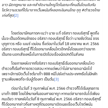
ขาว ผิดกฎหมาย และกล้าจัดงานใหญ่โตในขณะที่คนอื่นโดนจับกัน
โชว์ความรวยที่ได้มาจากเว็บพนันที่หลอกเงินคนไทย กุกุ #ตำรวจไทย
เก่งที่สุด
[2]
โดยต่อมามีคนคาดคะเนว่า นาย บ.ที่ อริสรา ทองบริสุทธิ์ พูดถึง
นั้นจะเป็นอดีตคนรักของ อริสรา ทองบริสุทธิ์ ชื่อว่า นายชัยวัฒน์ ขจร
บุญถาวร หรือ เบนซ์ เดม่อน ซึ่งต่อมาในวันที่ 18 มกราคม พ.ศ. 2566
อริสรา ทองบริสุทธิ์ ก็ได้ออกมาเคลื่อนไหวอีกครั้งโดยบอกว่าอยาก
เป็นกระบอกเสียงหนึ่งในการเปิดโปงเรื่องผิดปกติในสังคม
โดยภายหลังจากที่อริสรา ทองบริสุทธิ์เริ่มออกมาเคลื่อนไหว
ตำรวจก็เริ่มทำการตรวจสอบ หากแต่พบว่าไม่สามารถเอาผิดได้
เพราะมีการปิดเว็บไซต้มาเก๊า 888 หนีไปยังต่างประเทศหรือไม่มีหลัก
ฐานเพียงพอที่จะจับผู้ต้องหา เป็นต้น
[3]
ต่อมาในวันที่ 3 กุมภาพันธ์ พ.ศ. 2566 ตำรวจก็ได้เริ่มยุทธการ
มาเก๊า 888 โดยใช้หมายค้นของศาลอาญา หากแต่สามารถจับได้เพียง
คนเดียว ภายหลังในวันที่ 8 กุมภาพันธ์ พ.ศ. 2566 อริสรา ทองบริสุทธิ์
ก็ได้ออกมากล่าวถึงสาเหตุที่ตนออกมาเปิดเผยเรื่องเว็บไซต์พนัน