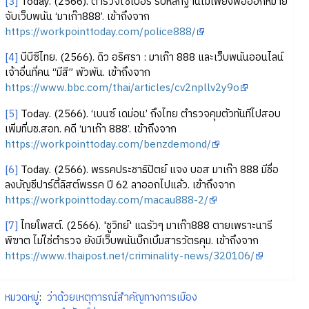
[3]
Today. (2566). ตำรวจไซเบอร์ รับหลักฐานไม่เพียงพอออกหมาย
จับเว็บพนัน ‘มาเก๊า888’. เข้าถึงจาก
https://workpointtoday.com/police888/
[4]
บีบีซีไทย. (2566). ดิว อริศรา : มาเก๊า 888 และเว็บพนันออนไลน์
เจ้าอื่นที่คน “มีสี” พัวพัน. เข้าถึงจาก
https://www.bbc.com/thai/articles/cv2npllv2y9o
[5]
Today. (2566). ‘เบนซ์ เดม่อน’ ถึงไทย ตำรวจคุมตัวทันทีไปสอบ
เพิ่มที่บช.สอท. คดี ‘มาเก๊า 888’. เข้าถึงจาก
https://workpointtoday.com/benzdemond/
[6]
Today. (2566). พรรคประชาธิปัตย์ แจง บอส มาเก๊า 888 มีชื่อ
ลงบัญชีปาร์ตี้ลิสต์พรรค ปี 62 ลาออกไปแล้ว. เข้าถึงจาก
https://workpointtoday.com/macau888-2/
[7]
ไทยโพสต์. (2566). 'ชูวิทย์' แฉรัวๆ มาเก๊า888 ตายเพราะนารี
พิฆาต ไม่ใช่ตำรวจ ยังมีเว็บพนันบิ๊กเบิ้มสารวัตรคุม. เข้าถึงจาก
https://www.thaipost.net/criminality-news/320106/
หมวดหมู่
:
ว่าด้วยเหตุการณ์สำคัญทางการเมือง