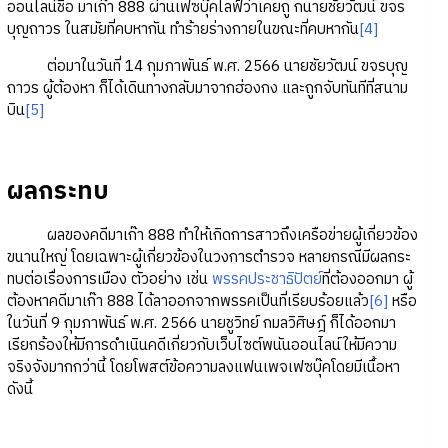
ออนไลน์ชื่อ มาเก๊า 888 ผ่านเฟซบุ๊คไลฟ์ว่าเคยถู กนายชัยวัฒน์ ขจร
บุญถาวร ในสมัยที่คบหากัน ทำร้ายร่างกายในขณะที่คบหากัน
[4]
ต่อมาในวันที่ 14 กุมภาพันธ์ พ.ศ. 2566 นายชัยวัฒน์ ขจรบุญ
ถาวร ผู้ต้องหา ก็ได้เดินทางกลับมาจากฮ่องกง และถูกจับทันทีที่สนาม
บิน
[5]
ผลกระทบ
ผลของคดีมาเก๊า 888 ทำให้เกิดการสาวถึงเครือข่ายผู้เกี่ยวข้อง
ขนานใหญ่ โดยเฉพาะผู้เกี่ยวข้องในวงการตำรวจ หลายกรณีมีผลกระ
ทบต่อเรื่องการเมือง ตัวอย่าง เช่น
พรรคประชาธิปัตย์
ที่ต้องออกมา ผู้
ต้องหาคดีมาเก๊า 888 ได้ลาออกจากพรรคเป็นที่เรียบร้อยแล้ว
[6]
หรือ
ในวันที่ 9 กุมภาพันธ์ พ.ศ. 2566 นายชูวิทย์ กมลวิศิษฎ์ ก็ได้ออกมา
เรียกร้องให้มีการดำเนินคดีเกี่ยวกับเว็บไซต์พนันออนไลน์ให้มีความ
จริงจังมากกว่านี้ โดยโพสต์ข้อความลงแฟนเพจเฟซบุ๊คโดยมีเนื้อหา
ดังนี้