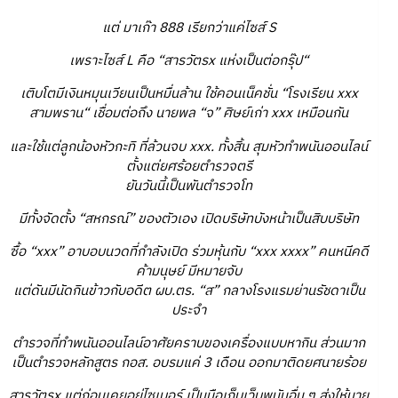
แต่ มาเก๊า 888 เรียกว่าแค่ไซส์ S
เพราะไซส์ L คือ “สารวัตรx แห่งเป็นต่อกรุ๊ป“
เติบโตมีเงินหมุนเวียนเป็นหมื่นล้าน ใช้คอนเน็คชั่น “โรงเรียน xxx
สามพราน“ เชื่อมต่อถึง นายพล “จ” ศิษย์เก่า xxx เหมือนกัน
และใช้แต่ลูกน้องหัวกะทิ ที่ล้วนจบ xxx. ทั้งสิ้น สุมหัวทำพนันออนไลน์
ตั้งแต่ยศร้อยตำรวจตรี
ยันวันนี้เป็นพันตำรวจโท
มีทั้งจัดตั้ง “สหกรณ์” ของตัวเอง เปิดบริษัทบังหน้าเป็นสิบบริษัท
ซื้อ “xxx” อาบอบนวดที่กำลังเปิด ร่วมหุ้นกับ “xxx xxxx” คนหนีคดี
ค้ามนุษย์ มีหมายจับ
แต่ดันมีนัดกินข้าวกับอดีต ผบ.ตร. “ส” กลางโรงแรมย่านรัชดาเป็น
ประจำ
ตำรวจที่ทำพนันออนไลน์อาศัยคราบของเครื่องแบบหากิน ส่วนมาก
เป็นตำรวจหลักสูตร กอส. อบรมแค่ 3 เดือน ออกมาติดยศนายร้อย
สารวัตรx แต่ก่อนเคยอยู่ไซเบอร์ เป็นมือเก็บเว็บพนันอื่น ๆ ส่งให้นาย