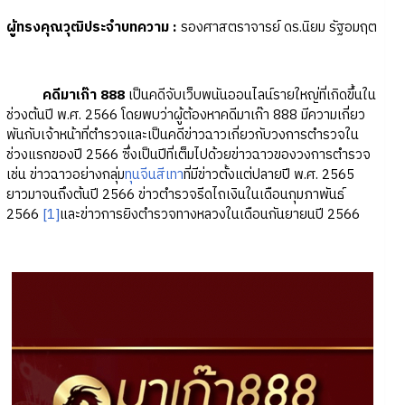
ผู้ทรงคุณวุฒิประจำบทความ
:
รองศาสตราจารย์ ดร.นิยม รัฐอมฤต
คดีมาเก๊า 888
เป็นคดีจับเว็บพนันออนไลน์รายใหญ่ที่เกิดขึ้นใน
ช่วงต้นปี พ.ศ. 2566 โดยพบว่าผู้ต้องหาคดีมาเก๊า 888 มีความเกี่ยว
พันกับเจ้าหน้าที่ตำรวจและเป็นคดีข่าวฉาวเกี่ยวกับวงการตำรวจใน
ช่วงแรกของปี 2566 ซึ่งเป็นปีที่เต็มไปด้วยข่าวฉาวของวงการตำรวจ
เช่น ข่าวฉาวอย่างกลุ่ม
ทุนจีนสีเทา
ที่มีข่าวตั้งแต่ปลายปี พ.ศ. 2565
ยาวมาจนถึงต้นปี 2566 ข่าวตำรวจรีดไถเงินในเดือนกุมภาพันธ์
2566
[1]
และข่าวการยิงตำรวจทางหลวงในเดือนกันยายนปี 2566