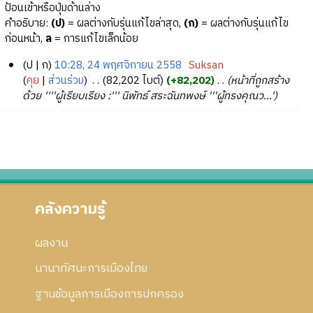
ป้อนเข้าหรือปุ่มด้านล่าง
คำอธิบาย:
(ป)
= ผลต่างกับรุ่นแก้ไขล่าสุด,
(ก)
= ผลต่างกับรุ่นแก้ไข
ก่อนหน้า,
ล
= การแก้ไขเล็กน้อย
ป
ก
10:28, 24 พฤศจิกายน 2558
‎
Suksan
2
คุย
ส่วนร่วม
‎
82,202 ไบต์
+82,202
‎
หน้าที่ถูกสร้าง
ด้วย ''''ผู้เรียบเรียง :''' นิพัทธ์ สระฉันทพงษ์ '''ผู้ทรงคุณว...'
4
พ
ฤ
ศ
จิ
ก
า
คลังความรู้
ย
น
2
ผลงาน
5
นานาทัศนะการเมืองไทย
5
8
ฐานข้อมูลการเมืองการปกครอง