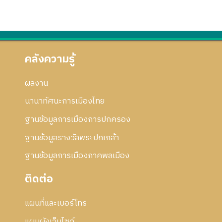
7
5
ร
ก
ย่
7
แ
า
อ
ก้
ร
ก
ไ
แ
า
ข
ก้
ร
คลังความรู้
ไ
แ
ข
ก้
ผลงาน
ไ
ข
นานาทัศนะการเมืองไทย
ฐานข้อมูลการเมืองการปกครอง
ฐานข้อมูลรางวัลพระปกเกล้า
ฐานข้อมูลการเมืองภาคพลเมือง
ติดต่อ
แผนที่และเบอร์โทร
แผนผังเว็บไซด์