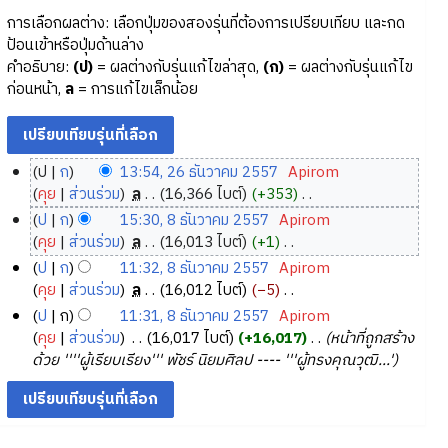
การเลือกผลต่าง: เลือกปุ่มของสองรุ่นที่ต้องการเปรียบเทียบ และกด
ป้อนเข้าหรือปุ่มด้านล่าง
คำอธิบาย:
(ป)
= ผลต่างกับรุ่นแก้ไขล่าสุด,
(ก)
= ผลต่างกับรุ่นแก้ไข
ก่อนหน้า,
ล
= การแก้ไขเล็กน้อย
ป
ก
13:54, 26 ธันวาคม 2557
‎
Apirom
2
คุย
ส่วนร่วม
‎
ล
16,366 ไบต์
+353
‎
6
ไ
ป
ก
15:30, 8 ธันวาคม 2557
‎
Apirom
ม่
ธั
8
คุย
ส่วนร่วม
‎
ล
16,013 ไบต์
+1
‎
มี
น
ธั
ไ
ป
ก
11:32, 8 ธันวาคม 2557
‎
Apirom
ค
ว
ม่
น
คุย
ส่วนร่วม
‎
ล
16,012 ไบต์
−5
‎
ว
า
มี
ว
ไ
ป
ก
11:31, 8 ธันวาคม 2557
‎
Apirom
า
ค
ค
า
ม่
คุย
ส่วนร่วม
‎
16,017 ไบต์
+16,017
‎
หน้าที่ถูกสร้าง
ม
ว
ม
ค
มี
ด้วย ''''ผู้เรียบเรียง''' พัชร์ นิยมศิลป ---- '''ผู้ทรงคุณวุฒิ...'
ย่
า
2
ค
ม
อ
ม
5
ว
2
ก
ย่
า
5
5
า
อ
ม