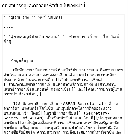
คุณสามารถดูและคัดลอกรหัสต้นฉบับของหน้านี้