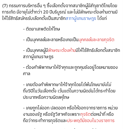
(7) กรรมการบริหารอื่น ๆ ซึ่งเลือกตั้งจากสมาชิกผู้มีสัญชาติไทยโดย
การเกิด มีอายุไม่ต่ำกว่า 20 ปีบริบูรณ์ และไม่มีลักษณะต้องห้ามตามมิ
ให้ใช้สิทธิสมัครรับเลือกตั้งเป็นสมาชิก
สภาผู้แทนราษฎร
ได้แก่
- ติดยาเสพติดให้โทษ
- เป็นบุคคลล้มละลายหรือเคยเป็น
บุคคลล้มละลายทุจริต
- เป็นบุคคลผู้มี
ลักษณะต้องห้าม
มิให้ใช้สิทธิเลือกตั้งสมาชิก
สภาผู้แทนราษฎร
- ต้องคำพิพากษาให้จำคุกและถูกคุมขังอยู่โดยหมายของ
ศาล
- เคยต้องคำพิพากษาให้จำคุกโดยได้พ้นโทษมายังไม่
ถึง5ปีในวันเลือกตั้ง เว้นแต่ในความผิดอันได้กระทำโดย
ประมาทหรือความผิดลหุโทษ
- เคยถูกไล่ออก ปลดออก หรือให้ออกจากราชการ หน่วย
งานของรัฐ หรือรัฐวิสาหกิจเพราะ
ทุจริต
ต่อหน้าที่ หรือ
ถือว่ากระทำการทุจริตและ
ประพฤติมิชอบในวงราชการ