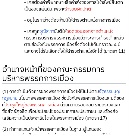
- เคยต้องคำพิพากษาหรือคำสั่งของศาลให้ทรัพย์สินตก
เป็นของแผ่นดิน เพราะ
ร่ำรวยผิดปกติ
- อยู่ในระหว่างต้องห้ามมิให้ดำรงตำแหน่งทางการเมือง
- เคยถูก
วุฒิสภา
มีมติให้
ถอดถอนออกจากตำแหน่ง
กรรมการบริหารพรรคการเมืองมีวาระการดำรงตำแหน่ง
ตามข้อบังคับพรรคการเมืองซึ่งต้องไม่เกินคราวละ 4 ปี
และอาจได้รับเลือกตั้งให้ดำรงตำแหน่งอีกได้ (มาตรา 11)
อำนาจหน้าที่ของคณะกรรมการ
บริหารพรรคการเมือง
(1) การดำเนินกิจการของพรรคการเมืองให้เป็นไปตาม
รัฐธรรมนูญ
กฎหมาย
นโยบายพรรคการเมือง ข้อบังคับพรรคการเมืองและมติของ
ที่
ประชุมใหญ่ของพรรคการเมือง
ด้วยความรอบคอบ ระมัดระวังและ
ซื่อสัตย์สุจริตเพื่อประโยชน์ของประเทศและประชาชน และต้องส่ง
เสริมความเป็นประชาธิปไตยในพรรคการเมือง (มาตรา 17)
(2) ทำการแทนหัวหน้าพรรคการเมือง ในฐานะผู้แทนของ