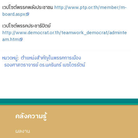
เวปไซต์พรรคพลังประชาชน
http://www.ptp.or.th/member/m-
board.aspx
เวปไซต์พรรคประชาธิปัตย์
http://www.democrat.or.th/teamwork_democrat/adminte
am.htm
หมวดหมู่
:
ตำแหน่งสำคัญในพรรคการเมือง
รองศาสตราจารย์ ดร.นครินทร์ เมฆไตรรัตน์
คลังความรู้
ผลงาน