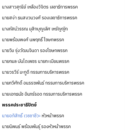
นางสาวสุณีย์ เหลืองวิจิตร เลขาธิการพรรค
นายสง่า ธนสงวนวงศ์ รองเลขาธิการพรรค
นางทัสน์วรรณ มุสิกบุญเลิศ เหรัญญิก
นายพร้อมพงศ์ นพฤทธิ์ โฆษกพรรค
นายวิม รุ่งวัฒนจินดา รองโฆษกพรรค
นายกมล บันไดเพชร นายทะเบียนพรรค
นายวรวีร์ มะกูดี กรรมการบริหารพรรค
นายทวีศักดิ์ อนรรฆพันธ์ กรรมการบริหารพรรค
นายเอกธนัช อินทร์รอด กรรมการบริหารพรรค
พรรคประชาธิปัตย์
นายอภิสิทธิ์ เวชชาชีวะ
หัวหน้าพรรค
นายนิพนธ์ พร้อมพันธุ์ รองหัวหน้าพรรค