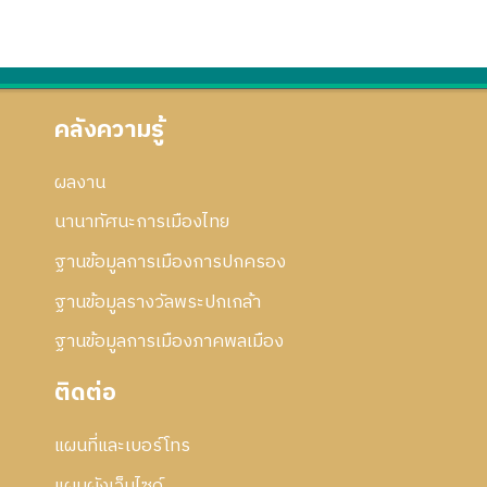
6
4
น
ย
ร
ก
ย่
2
น
แ
า
อ
5
2
ก้
ร
ก
5
5
ไ
แ
า
3
5
ข
ก้
ร
คลังความรู้
3
ไ
แ
ข
ก้
ผลงาน
ไ
ข
นานาทัศนะการเมืองไทย
ฐานข้อมูลการเมืองการปกครอง
ฐานข้อมูลรางวัลพระปกเกล้า
ฐานข้อมูลการเมืองภาคพลเมือง
ติดต่อ
แผนที่และเบอร์โทร
แผนผังเว็บไซด์