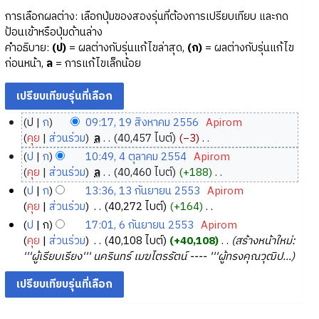
การเลือกผลต่าง: เลือกปุ่มของสองรุ่นที่ต้องการเปรียบเทียบ และกด
ป้อนเข้าหรือปุ่มด้านล่าง
คำอธิบาย:
(ป)
= ผลต่างกับรุ่นแก้ไขล่าสุด,
(ก)
= ผลต่างกับรุ่นแก้ไข
ก่อนหน้า,
ล
= การแก้ไขเล็กน้อย
ป
ก
09:17, 19 สิงหาคม 2556
‎
Apirom
1
คุย
ส่วนร่วม
‎
ล
40,457 ไบต์
−3
‎
9
ไ
ป
ก
10:49, 4 ตุลาคม 2554
‎
Apirom
ม่
สิ
4
คุย
ส่วนร่วม
‎
ล
40,460 ไบต์
+188
‎
มี
ง
ตุ
ไ
ป
ก
13:36, 13 กันยายน 2553
‎
Apirom
ค
ห
ม่
ล
1
คุย
ส่วนร่วม
‎
40,272 ไบต์
+164
‎
ว
า
มี
า
3
ไ
ป
ก
17:01, 6 กันยายน 2553
‎
Apirom
า
ค
ค
ค
ม่
กั
6
คุย
ส่วนร่วม
‎
40,108 ไบต์
+40,108
‎
สร้างหน้าใหม่:
ม
ว
ม
ม
มี
น
กั
'''ผู้เรียบเรียง''' นครินทร์ เมฆไตรรัตน์ ---- '''ผู้ทรงคุณวุฒิป...
ย่
า
2
ค
2
ย
น
อ
ม
5
ว
5
า
ย
ก
ย่
า
5
5
ย
า
า
อ
ม