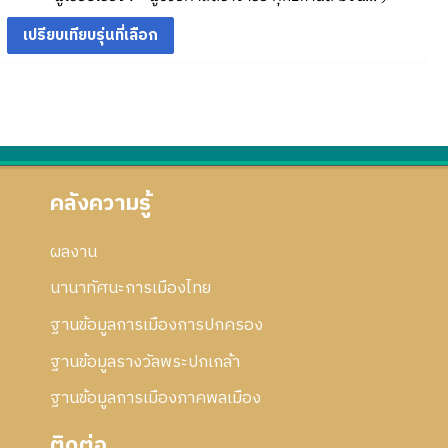
า
อ
5
6
ค
ก้
ร
ก
ว
5
ไ
แ
า
า
ข
ก้
ร
ม
ไ
แ
ย่
ข
ก้
อ
ไ
ก
ข
า
ร
คลังความรู้
แ
ก้
ผลงาน
ไ
ข
นานาทัศนะการเมืองไทย
ฐานข้อมูลการเมืองการปกครอง
ฐานข้อมูลรางวัลพระปกเกล้า
ฐานข้อมูลการเมืองภาคพลเมือง
ติดต่อ