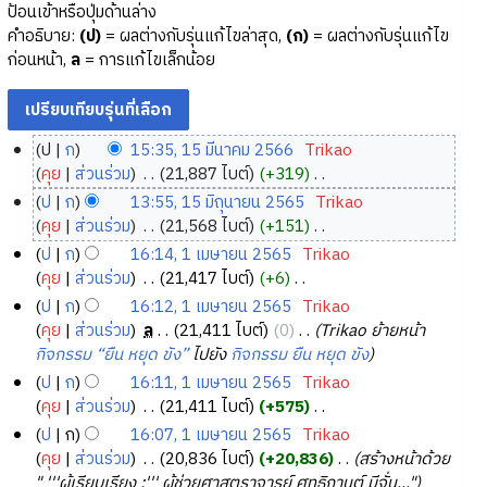
ป้อนเข้าหรือปุ่มด้านล่าง
คำอธิบาย:
(ป)
= ผลต่างกับรุ่นแก้ไขล่าสุด,
(ก)
= ผลต่างกับรุ่นแก้ไข
ก่อนหน้า,
ล
= การแก้ไขเล็กน้อย
ป
ก
15:35, 15 มีนาคม 2566
‎
Trikao
1
คุย
ส่วนร่วม
‎
21,887 ไบต์
+319
‎
5
ไ
ป
ก
13:55, 15 มิถุนายน 2565
‎
Trikao
ม่
มี
1
คุย
ส่วนร่วม
‎
21,568 ไบต์
+151
‎
มี
น
5
ไ
ป
ก
16:14, 1 เมษายน 2565
‎
Trikao
ค
า
ม่
มิ
1
คุย
ส่วนร่วม
‎
21,417 ไบต์
+6
‎
ว
ค
มี
ถุ
เ
ไ
ป
ก
16:12, 1 เมษายน 2565
‎
Trikao
า
ค
ม
น
ม่
ม
คุย
ส่วนร่วม
‎
ล
21,411 ไบต์
0
‎
Trikao ย้ายหน้า
ม
ว
2
า
มี
ษ
กิจกรรม “ยืน หยุด ขัง”
ไปยัง
กิจกรรม ยืน หยุด ขัง
ย่
า
5
ค
ย
า
ป
ก
16:11, 1 เมษายน 2565
‎
Trikao
อ
ม
6
ว
น
ย
คุย
ส่วนร่วม
‎
21,411 ไบต์
+575
‎
ก
ย่
า
6
2
น
ไ
ป
ก
16:07, 1 เมษายน 2565
‎
Trikao
า
อ
ม
5
2
ม่
คุย
ส่วนร่วม
‎
20,836 ไบต์
+20,836
‎
สร้างหน้าด้วย
ร
ก
ย่
6
5
มี
" '''ผู้เรียบเรียง :''' ผู้ช่วยศาสตราจารย์ ศุทธิกานต์ มีจั่น..."
แ