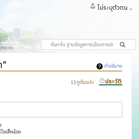
ไม่ระบุตัวตน
า"
คำอธิบาย
ประวัติ
ดูต้นฉบับ
ง
ไขเล็กน้อย