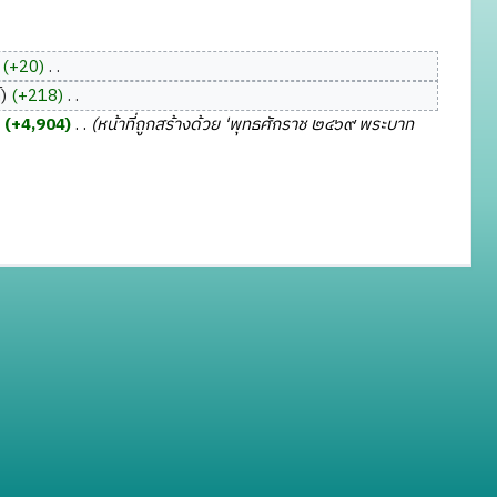
+20
‎
์
+218
‎
+4,904
‎
หน้าที่ถูกสร้างด้วย 'พุทธศักราช ๒๔๖๙ พระบาท