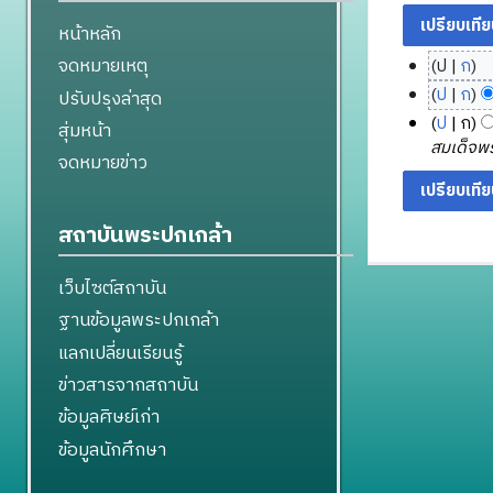
หน้าหลัก
จดหมายเหตุ
ป
ก
2
ไ
ป
ก
ปรับปรุงล่าสุด
2
ม่
8
ไ
ป
ก
สุ่มหน้า
มี
ม
กั
ม่
1
สมเด็จพระ
จดหมายข่าว
ค
ก
มี
น
7
ว
ร
ค
ย
สิ
า
า
ว
า
ง
สถาบันพระปกเกล้า
ม
า
ค
ย
ห
ย่
ม
ม
น
า
อ
เว็บไซต์สถาบัน
ย่
2
2
ค
ก
อ
5
5
ฐานข้อมูลพระปกเกล้า
ม
า
ก
5
5
2
แลกเปลี่ยนเรียนรู้
ร
า
9
8
5
แ
ข่าวสารจากสถาบัน
ร
5
ก้
แ
ข้อมูลศิษย์เก่า
8
ไ
ก้
ข้อมูลนักศึกษา
ข
ไ
ข