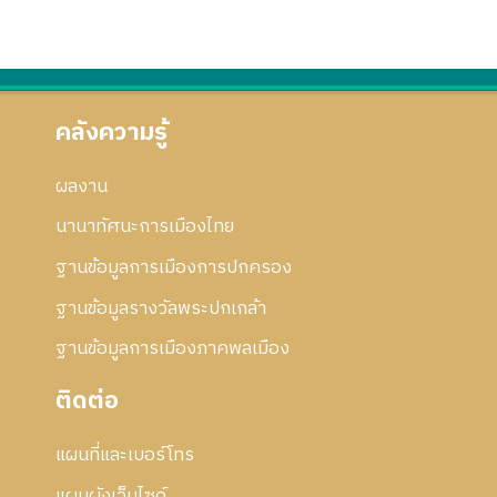
5
5
ร
ก
ย่
7
5
แ
า
อ
5
ก้
ร
ก
ไ
แ
า
ข
ก้
ร
คลังความรู้
ไ
แ
ข
ก้
ผลงาน
ไ
ข
นานาทัศนะการเมืองไทย
ฐานข้อมูลการเมืองการปกครอง
ฐานข้อมูลรางวัลพระปกเกล้า
ฐานข้อมูลการเมืองภาคพลเมือง
ติดต่อ
แผนที่และเบอร์โทร
แผนผังเว็บไซด์