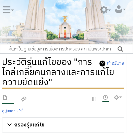
ประวัติรุ่นแก้ไขของ "การ
คำอธิบาย
ไกล่เกลี่ยคนกลางและการแก้ไข
ความขัดแย้ง"
ดูปูมของหน้านี้
กรองรุ่นแก้ไข