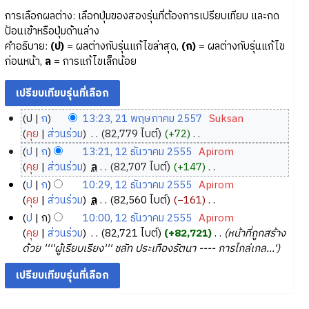
การเลือกผลต่าง: เลือกปุ่มของสองรุ่นที่ต้องการเปรียบเทียบ และกด
ป้อนเข้าหรือปุ่มด้านล่าง
คำอธิบาย:
(ป)
= ผลต่างกับรุ่นแก้ไขล่าสุด,
(ก)
= ผลต่างกับรุ่นแก้ไข
ก่อนหน้า,
ล
= การแก้ไขเล็กน้อย
ป
ก
13:23, 21 พฤษภาคม 2557
‎
Suksan
2
คุย
ส่วนร่วม
‎
82,779 ไบต์
+72
‎
1
ไ
ป
ก
13:21, 12 ธันวาคม 2555
‎
Apirom
ม่
พ
1
คุย
ส่วนร่วม
‎
ล
82,707 ไบต์
+147
‎
มี
ฤ
2
ไ
ป
ก
10:29, 12 ธันวาคม 2555
‎
Apirom
ค
ษ
ม่
ธั
คุย
ส่วนร่วม
‎
ล
82,560 ไบต์
−161
‎
ว
ภ
มี
น
ไ
ป
ก
10:00, 12 ธันวาคม 2555
‎
Apirom
า
ค
า
ว
ม่
คุย
ส่วนร่วม
‎
82,721 ไบต์
+82,721
‎
หน้าที่ถูกสร้าง
ม
ว
ค
า
มี
ด้วย ''''ผู้เรียบเรียง''' ชลัท ประเทืองรัตนา ---- การไกล่เกล...'
ย่
า
ม
ค
ค
อ
ม
2
ว
ม
ก
ย่
า
5
2
า
อ
ม