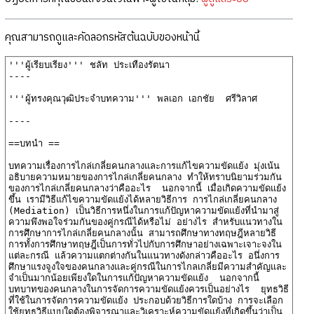
คุณสามารถดูและคัดลอกรหัสต้นฉบับของหน้านี้