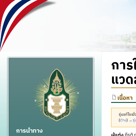
การใ
แวดล
เนื้อหา
รุ่นแก้ไขเ
(
ต่าง
)
←รุ่
การนำทาง
ผู้แต่ง
กีรติ 