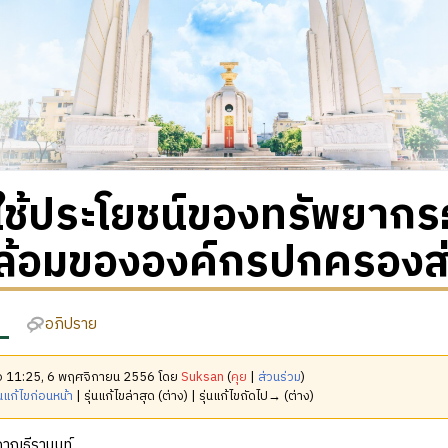
ช้ประโยชน์ของทรัพยากรธ
้อมขององค์กรปกครองส่วน
อภิปราย
มื่อ 11:25, 6 พฤศจิกายน 2556 โดย
Suksan
(
คุย
|
ส่วนร่วม
)
นแก้ไขก่อนหน้า
| รุ่นแก้ไขล่าสุด (ต่าง) | รุ่นแก้ไขถัดไป→ (ต่าง)
กาญธีรานนท์