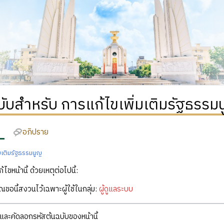
บับสำหรับ การแก้ไขเพิ่มเติมรัฐธรรม
อภิปราย
่มเติมรัฐธรรมนูญ
ก้ไขหน้านี้ ด้วยเหตุต่อไปนี้:
คุณขอนี้สงวนไว้เฉพาะผู้ใช้ในกลุ่ม:
ผู้ดูแลระบบ
ละคัดลอกรหัสต้นฉบับของหน้านี้