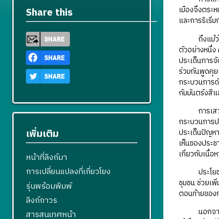
เมืองจึงตระห
Share this
และการริเริ่
ถึงแม้ว่ากร
ตัวอย่างหนึ่
ประเด็นการจั
ร่วมกันพูดคุ
กระบวนการดัง
กัมมันตรังสี
การเสวนาหาฉ
กระบวนการปรึ
เพิ่มเติม
ประเด็นปัญหา
เห็นของประชา
เกี่ยวกับเนื้
หน้าที่ลิงก์มา
การเปลี่ยนแปลงที่เกี่ยวโยง
ประโยชน์ของ
ชุมชน ช่วยเพ
รุ่นพร้อมพิมพ์
ตอนท้ายของกา
ลิงก์ถาวร
นอกจากนี้ 
สารสนเทศหน้า