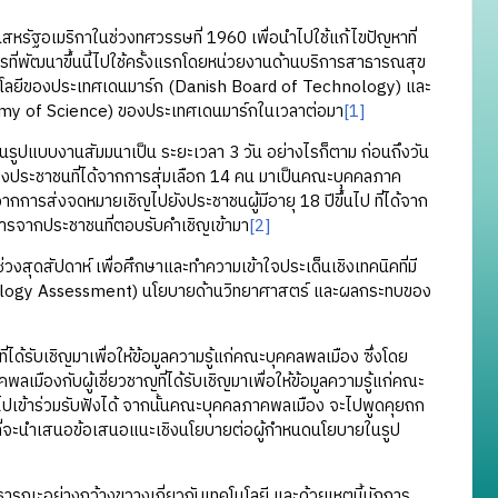
ฐอเมริกาในช่วงทศวรรษที่ 1960 เพื่อนำไปใช้แก้ไขปัญหาที่
ที่พัฒนาขึ้นนี้ไปใช้ครั้งแรกโดยหน่วยงานด้านบริการสาธารณสุข
คโนโลยีของประเทศเดนมาร์ก (Danish Board of Technology) และ
emy of Science) ของประเทศเดนมาร์กในเวลาต่อมา
[1]
แบบงานสัมมนาเป็น ระยะเวลา 3 วัน อย่างไรก็ตาม ก่อนถึงวัน
องประชาชนที่ได้จากการสุ่มเลือก 14 คน มาเป็นคณะบุคคลภาค
กการส่งจดหมายเชิญไปยังประชาชนผู้มีอายุ 18 ปีขึ้นไป ที่ได้จาก
การจากประชาชนที่ตอบรับคำเชิญเข้ามา
[2]
สัปดาห์ เพื่อศึกษาและทำความเข้าใจประเด็นเชิงเทคนิคที่มี
echnology Assessment) นโยบายด้านวิทยาศาสตร์ และผลกระทบของ
ับเชิญมาเพื่อให้ข้อมูลความรู้แก่คณะบุคคลพลเมือง ซึ่งโดย
มืองกับผู้เชี่ยวชาญที่ได้รับเชิญมาเพื่อให้ข้อมูลความรู้แก่คณะ
ปเข้าร่วมรับฟังได้ จากนั้นคณะบุคคลภาคพลเมือง จะไปพูดคุยถก
่อนที่จะนำเสนอข้อเสนอแนะเชิงนโยบายต่อผู้กำหนดนโยบายในรูป
อย่างกว้างขวางเกี่ยวกับเทคโนโลยี และด้วยเหตุนี้นักการ