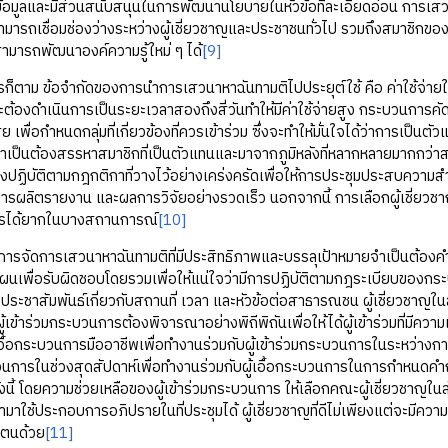
ีข้อมูลและมีส่วนสนับสนุนในการพัฒนานโยบายในหัวข้อที่ละเอียดอ่อน การเ
สามารถเชื่อมช่องว่างระหว่างผู้เชี่ยวชาญและประชาชนทั่วไป รวมถึงสมาชิกขอ
มารถพัฒนาองค์ความรู้ใหม่ ๆ ได้
[9]
 ข้อจำกัดของการนำการเสวนาหาฉันทามติไปประยุต์ใช้ คือ ค่าใช้จ่ายในก
จะต้องดำเนินการเป็นระยะเวลาสองถึงสี่วันทำให้มีค่าใช้จ่ายสูง กระบวนการคั
ย เพื่อกำหนดกลุ่มที่เกี่ยวข้องที่ควรเข้าร่วม ซึ่งจะทำให้มั่นใจได้ว่าการเป็นตัวแ
ป็นต้องสรรหาสมาชิกที่เป็นตัวแทนและมาจากภูมิหลังที่หลากหลายมากกว่าสม
งปฏิบัติตามกฎกติกาที่วางไว้อย่างเคร่งครัดเพื่อให้การประชุมประสบความสำ
การผลิตรายงาน และผลการวิจัยอย่างรวดเร็ว นอกจากนี้ การเลือกผู้เชี่ยวช
ารได้ยากในบางสถานการณ์
[10]
จัดการเสวนาหาฉันทามติที่มีประสิทธิภาพและบรรลุเป้าหมายจำเป็นต้องคำ
นเพื่อรับผิดชอบโดยรวมเพื่อให้แน่ใจว่ามีการปฏิบัติตามกฎระเบียบของกร
ะชาสัมพันธ์เกี่ยวกับสถานที่ เวลา และหัวข้อต่อสาธารณชน ผู้เชี่ยวชาญใน
้เข้าร่วมกระบวนการต้องพิจารณาอย่างพิถีพิถันเพื่อให้ได้ผู้เข้าร่วมที่มีความเ
้เอื้อกระบวนการมืออาชีพเพื่อทำงานร่วมกับผู้เข้าร่วมกระบวนการในระหว่า
วนการในช่วงสุดสัปดาห์เพื่อทำงานร่วมกับผู้เอื้อกระบวนการในการกำหนดคำถา
นี้ โดยความช่วยเหลือของผู้เข้าร่วมกระบวนการ ให้เลือกคณะผู้เชี่ยวชาญในลั
ใช้ประกอบการอภิปรายในที่ประชุมได้ ผู้เชี่ยวชาญที่ดีไม่เพียงแต่จะมีความรู้เ
ตนด้วย
[11]