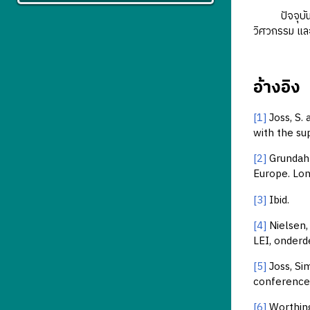
ปัจจุบัน กา
วิศวกรรม แล
อ้างอิง
[1]
Joss, S. 
with the su
[2]
Grundahl
Europe. Lo
[3]
Ibid.
[4]
Nielsen, 
LEI, onder
[5]
Joss, Si
conferences
[6]
Worthing