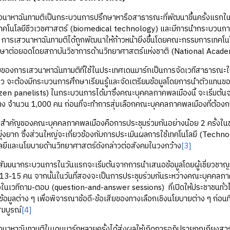
ันทามติเป็นกระบวนการปรึกษาหารือสาธารณะที่พัฒนาขึ้นครั้งแรกในสหรั
บเทคโนโลยีชีวเวชศาสตร์ (biomedical technology) และมีการนำกระบวนการ
ม การเสวนาหาฉันทามติได้ถูกพัฒนาให้ก้าวหน้ายิ่งขึ้นโดยคณะกรรมการเท
กษาต่อยอดโดยสถาบันวิชาการด้านวิทยาศาสตร์แห่งชาติ (National Acad
รเสวนาหาฉันทามติที่ใช้ในประเทศเดนมาร์กเป็นการจัดเวทีสาธารณะในรูป
าว จะต้องมีกระบวนการศึกษาเรียนรู้และจัดเตรียมข้อมูลโดยการนำตัวแทนข
izen panelists) ในกระบวนการได้มาซึ่งคณะบุคคลภาคพลเมืองนี้ จะเริ่มต้นจา
่าง จำนวน 1,000 คน ก่อนที่จะทำการสุ่มเลือกคณะบุคคลภาคพลเมืองที่ต้อง
ของคณะบุคคลภาคพลเมืองคือการประชุมร่วมกันอย่างน้อย 2 ครั้งในช่วงสุด
ยุ่งยาก ซึ่งส่วนใหญ่จะเกี่ยวข้องกับการประเมินผลการใช้เทคโนโลยี (T
ลยีและนโยบายด้านวิทยาศาสตร์ดังกล่าวต่อสังคมในวงกว้าง
[3]
ระบวนการในวันแรกจะเริ่มต้นจากการนำเสนอข้อมูลโดยผู้เชี่ยวชาญที่ได้ร
 13-15 คน จากนั้นในวันที่สองจะเป็นการประชุมร่วมกันระหว่างคณะบุคคลภาคพลเ
ในเวทีถาม-ตอบ (question-and-answer sessions) ที่เปิดให้ประชาชนทั่วไ
ับข้อมูลต่าง ๆ เพื่อพิจารณาข้อดี-ข้อเสียของทางเลือกเชิงนโยบายต่าง ๆ ก
มบูรณ์
[4]
ันทามติในเดนมาร์กหลายครั้งได้ส่งผลให้เกิดการอภิปรายถกเถียงสาธารณะ