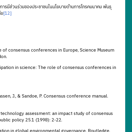
การมีส่วนร่วมของประชาชนในนโยบายด้านการโทรคมนาคม พันธุ
ีย
[12]
 role of consensus conferences in Europe, Science Museum
don.
pation in science: The role of consensus conferences in
, Lassen, J., & Sandoe, P. Consensus conference manual.
y technology assessment: an impact study of consensus
blic policy 25.1 (1998): 2-22.
pation in global environmental governance. Routledge,