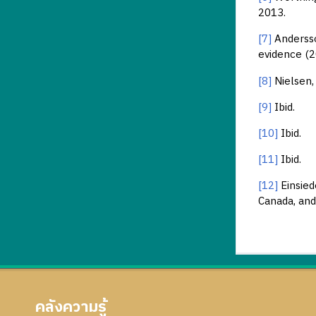
2013.
[7]
Andersso
evidence (2
[8]
Nielsen,
[9]
Ibid.
[10]
Ibid.
[11]
Ibid.
[12]
Einsied
Canada, and
คลังความรู้