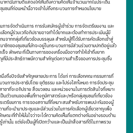
สวนาหาฉันทามติแสดงให้เห็นถึงความคิดเห็นจำนวนมากในประเด็น
งชุมชนที่ก่อนหน้านี้อาจเข้าไม่ถึงกระบวนการกำหนดนโยบาย
ารจัดดำเนินการ การรับสมัครผู้เข้าร่วม การจัดเตรียมงาน และ
ดเลือกผู้ร่วมเวทีอภิปรายอาจทำได้ยากและต้องทำการประเมินผู้มี
ทนจากกลุ่มที่เกี่ยวข้องบรรลุผล สำหรับผู้ที่ได้รับการคัดเลือกเข้าสู่
าชิกของชุมชนที่มักจะอยู่ในกระบวนการมีส่วนร่วมตามปกติอยู่แล้ว
เร็จ ลักษณะที่เป็นทางการของเครื่องมืออาจทำให้เข้าถึงยาก
าญที่มีประสิทธิภาพมีความสำคัญต่อความสำเร็จของการประชุมซึ่ง
นึงถึงปัจจัยสำคัญหลายประการ ได้แก่ การเลือกคณะกรรมการที่
ะบวนการประชาธิปไตย ยุติธรรม และโปร่งใสทั้งหมด การจัดประชุม
สาขาที่จะอภิปราย สื่อมวลชน และหน่วยงานในการตัดสินใจที่เหมาะ
ป็นตัวแทนของพื้นที่ทางภูมิศาสตร์และ/หรือกลุ่มชุมชนที่เกี่ยวข้อง
งการเตรียมการ การจองสถานที่ที่เหมาะสมสำหรับการพบปะกันของผู้
มที่จะนำมาประชุมและมีส่วนร่วมในการคัดเลือกผู้เชี่ยวชาญเพื่อ
กษณะที่ทำให้มั่นใจว่าจะได้ความคิดเห็นที่แตกต่างกันอย่างรอบด้าน
ท่านั้น แต่ยังเป็นผู้ที่เปิดกว้างและเป็นนักสื่อสารที่ดีในภาพรวม