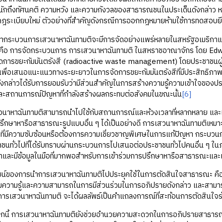
นักถึงทัศนคติ ความหวัง และความกังวลของสาธารณชนในประเด็นดังกล่าว หล
มกฎระเบียบใหม่ ตัวอย่างที่สำคัญดังกรณีการออกกฎหมายห้ามใช้การทดสอบย
ะบวนการเสวนาหาฉันทามติจะมีการจัดอย่างแพร่หลายในสหรัฐอเมริกาและ
ง คือ การจัดกระบวนการ การเสวนาหาฉันทามติ ในสหราชอาณาจักร โดย Edwa
ดการขยะกัมมันตรังสี (radioactive waste management) โดยประชาชนผู้เข
ยเพื่อเสนอแนะแนวทางระยะยาวในการจัดการขยะกัมมันตรังสีที่มีประสิทธิภา
กล่าวได้รับการยอมรับว่ามีส่วนสำคัญในการสร้างความรู้ความเข้าใจของประช
และสถานการณ์ปัญหาที่กำลังสร้างผลกระทบต่อสังคมในขณะนั้น
[6]
ันทามติสามารถนำไปใช้กับสถานการณ์และห้วงเวลาที่หลากหลาย และเป็
กษาหารือสาธารณะรูปแบบอื่น ๆ ได้เป็นอย่างดี การเสวนาหาฉันทามติเหมาะส
ที่มีความซับซ้อนหรือต้องการความเชี่ยวชาญพิเศษในการแก้ปัญหา กระบวน
ชนทั่วไปที่ได้รับทราบผ่านกระบวนการไปเสนอต่อประชาชนทั่วไปคนอื่น ๆ ในภ
อหาและมีข้อมูลในมือที่มากพอสำหรับการเข้าร่วมการปรึกษาหารือสาธารณะและแลกเ
การนำการเสวนาหาฉันทามติไปประยุคใช้ในการตัดสินใจสาธารณะ คือ การ
ิ่มความรู้และความสามารถในการมีส่วนร่วมในการอภิปรายดังกล่าว และสามารถหา
รเสวนาหาฉันทามติ จะได้ผลลัพธ์เป็นคำแถลงการณ์ที่สะท้อนการตัดสินใจร่วม
การเสวนาหาฉันทามติยังช่วยอำนวยความสะดวกในการอภิปรายสาธารณะ