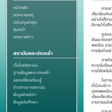
หน้าหลัก
การเสวนาหาฉ
เกี่ยวข้องกั
จดหมายเหตุ
อย่างไรก็ตา
ปรับปรุงล่าสุด
มีการนำไปศึ
สุ่มหน้า
รูปแบบของกา
จดหมายข่าว
สัมมนาดังกล่
พลเมือง (cit
การสุ่มตัวอย
สถาบันพระปกเกล้า
ภารกิจสำคัญ
เว็บไซต์สถาบัน
ความซับซ้อน
การใช้เทคโนโ
ฐานข้อมูลพระปกเกล้า
แลกเปลี่ยนเรียนรู้
ในการสัมมนาก
ทั่วไปจะมีราว
ข่าวสารจากสถาบัน
บุคคลพลเมือง
ข้อมูลศิษย์เก่า
เถียงเกี่ยวก
ข้อมูลนักศึกษา
รายงานฉบับส
การเสวนาหาฉ