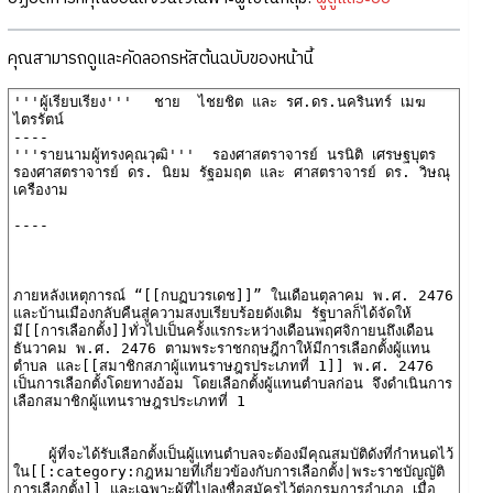
คุณสามารถดูและคัดลอกรหัสต้นฉบับของหน้านี้