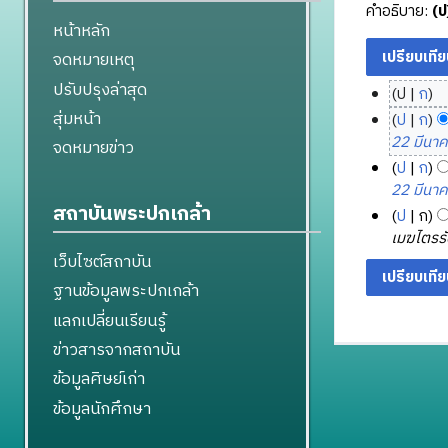
คำอธิบาย:
(ป
หน้าหลัก
จดหมายเหตุ
ปรับปรุงล่าสุด
ป
ก
1
ไ
สุ่มหน้า
ป
ก
7
ม่
1
22 มีนา
จดหมายข่าว
มี
พ
สิ
ป
ก
ค
ฤ
ง
2
22 มีนา
ว
ศ
ห
สถาบันพระปกเกล้า
8
ป
ก
า
จิ
า
ก
เมฆไตรรัต
ม
ก
ค
ร
เว็บไซต์สถาบัน
ย่
า
ม
ก
ฐานข้อมูลพระปกเกล้า
อ
ย
2
ฎ
ก
แลกเปลี่ยนเรียนรู้
น
5
า
า
2
5
ข่าวสารจากสถาบัน
ค
ร
5
4
ม
ข้อมูลศิษย์เก่า
แ
5
2
ก้
ข้อมูลนักศึกษา
7
5
ไ
5
ข