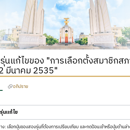
ิรุ่นแก้ไขของ "การเลือกตั้งสมาชิกสภา
 22 มีนาคม 2535"
อภิปราย
ุ่นแก้ไข
ง: เลือกปุ่มของสองรุ่นที่ต้องการเปรียบเทียบ และกดป้อนเข้าหรือปุ่มด้านล่า