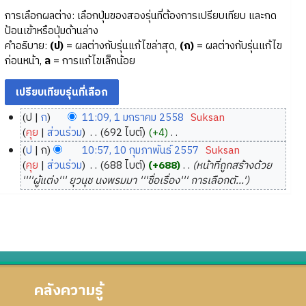
การเลือกผลต่าง: เลือกปุ่มของสองรุ่นที่ต้องการเปรียบเทียบ และกด
ป้อนเข้าหรือปุ่มด้านล่าง
คำอธิบาย:
(ป)
= ผลต่างกับรุ่นแก้ไขล่าสุด,
(ก)
= ผลต่างกับรุ่นแก้ไข
ก่อนหน้า,
ล
= การแก้ไขเล็กน้อย
ป
ก
11:09, 1 มกราคม 2558
‎
Suksan
1
คุย
ส่วนร่วม
‎
692 ไบต์
+4
‎
ม
ไ
ป
ก
10:57, 10 กุมภาพันธ์ 2557
‎
Suksan
ม่
ก
1
คุย
ส่วนร่วม
‎
688 ไบต์
+688
‎
หน้าที่ถูกสร้างด้วย
มี
ร
0
''''ผู้แต่ง''' ยุวนุช นงพรมมา '''ชื่อเรื่อง''' การเลือกตั...'
ค
า
กุ
ว
ค
ม
า
ม
ภ
ม
2
า
ย่
5
พั
อ
5
น
ก
คลังความรู้
8
ธ์
า