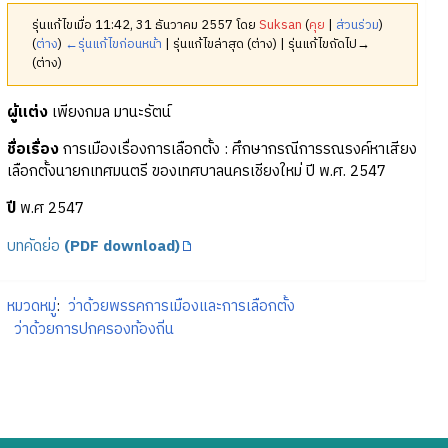
รุ่นแก้ไขเมื่อ 11:42, 31 ธันวาคม 2557 โดย
Suksan
(
คุย
|
ส่วนร่วม
)
(
ต่าง
)
←รุ่นแก้ไขก่อนหน้า
| รุ่นแก้ไขล่าสุด (ต่าง) | รุ่นแก้ไขถัดไป→
(ต่าง)
ผู้แต่ง
เพียงกมล มานะรัตน์
ชื่อเรื่อง
การเมืองเรื่องการเลือกตั้ง : ศึกษากรณีการรณรงค์หาเสียง
เลือกตั้งนายกเทศมนตรี ของเทศบาลนครเชียงใหม่ ปี พ.ศ. 2547
ปี
พ.ศ 2547
บทคัดย่อ
(PDF download)
หมวดหมู่
:
ว่าด้วยพรรคการเมืองและการเลือกตั้ง
ว่าด้วยการปกครองท้องถิ่น