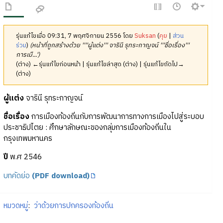
รุ่นแก้ไขเมื่อ 09:31, 7 พฤศจิกายน 2556 โดย
Suksan
(
คุย
|
ส่วน
ร่วม
)
(หน้าที่ถูกสร้างด้วย ''''ผู้แต่ง''' จารินี รุทระกาญจน์ '''ชื่อเรื่อง'''
การเมื...')
(ต่าง) ←รุ่นแก้ไขก่อนหน้า | รุ่นแก้ไขล่าสุด (ต่าง) | รุ่นแก้ไขถัดไป→
(ต่าง)
ผู้แต่ง
จารินี รุทระกาญจน์
ชื่อเรื่อง
การเมืองท้องถิ่นกับการพัฒนาการทางการเมืองไปสู่ระบอบ
ประชาธิปไตย : ศึกษาลักษณะของกลุ่มการเมืองท้องถิ่นใน
กรุงเทพมหานคร
ปี
พ.ศ 2546
บทคัดย่อ
(PDF download)
หมวดหมู่
:
ว่าด้วยการปกครองท้องถิ่น