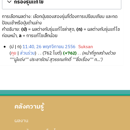
กรองรุ่นแก้ไข
การเลือกผลต่าง: เลือกปุ่มของสองรุ่นที่ต้องการเปรียบเทียบ และกด
ป้อนเข้าหรือปุ่มด้านล่าง
คำอธิบาย:
(ป)
= ผลต่างกับรุ่นแก้ไขล่าสุด,
(ก)
= ผลต่างกับรุ่นแก้ไข
ก่อนหน้า,
ล
= การแก้ไขเล็กน้อย
ป
ก
11:40, 26 พฤศจิกายน 2556
‎
Suksan
2
คุย
ส่วนร่วม
‎
762 ไบต์
+762
‎
หน้าที่ถูกสร้างด้วย
''''ผู้แต่ง''' ประชารัตน์ สุวรรณภักดิ์ '''ชื่อเรื่อง''' ก...'
6
พ
ฤ
ศ
จิ
ก
า
คลังความรู้
ย
น
2
ผลงาน
5