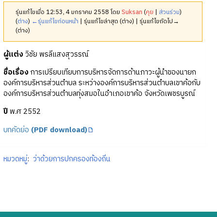
รุ่นแก้ไขเมื่อ 12:53, 4 มกราคม 2558 โดย
Suksan
(
คุย
|
ส่วนร่วม
)
(
ต่าง
)
←รุ่นแก้ไขก่อนหน้า
| รุ่นแก้ไขล่าสุด (ต่าง) | รุ่นแก้ไขถัดไป→
(ต่าง)
ผู้แต่ง
วิชัย พรลีแสงสุวรรณ์
ชื่อเรื่อง
การเปรียบเทียบการบริหารจัดการด้านภาวะผู้นำของนายก
องค์การบริหารส่วนตำบล ระหว่างองค์การบริหารส่วนตำบลเขาค้อกับ
องค์การบริหารส่วนตำบลทุ่งสมอในอำเภอเขาค้อ จังหวัดเพชรบูรณ์
ปี
พ.ศ 2552
บทคัดย่อ
(PDF download)
หมวดหมู่
:
ว่าด้วยการปกครองท้องถิ่น