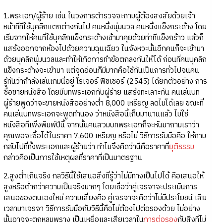
1.พระเอก/ผู้ร้าย เช่น ในวงการตำรวจจะถามผู้ต้องสงสัยด้วยเจ้า
หน้าที่ที่ใช้บุคลิกแตกต่างกันไป คนหนึ่งนุ่มนวล คนหนึ่งแข็งกระด้าง โดย
เริ่มจากให้คนที่ใช้บุคลิกแข็งกระด้างเข้ามาคุยด้วยท่าทีแข็งกร้าว แล้วก็
แสร้งออกจากห้องไปด้วยความฉุนเฉียว ในจังหวะนั้นอีกคนก็จะเข้ามา
ด้วยบุคลิกนุ่มนวลและทำให้เกิดการทำข้อตกลงกันให้ได้ ก่อนที่คนบุคลิก
แข็งกระด้างจะเข้ามา แต่จุดอ่อนก็มีมากคือใช้กันเป็นการทั่วไปจนคน
รู้ทันว่ากำลังเล่นเกมนี้อยู่ โรเจอร์ ฟิชเชอร์ (2545) ได้ยกตัวอย่าง การ
ซื้อขายหนังสือ โดยมีบทพระเอกกับผู้ร้าย แสร้งทะเลาะกัน คนเล่นบท
ผู้ร้ายพูดว่าจะขายหนังสืออย่างต่ำ 8,000 เหรียญ ลดไม่ได้เลย ขณะที่
คนเล่นบทพระเอกจะพูดทำนอง ว่าหนังสือนี้เก็บมานานแล้ว ไม่ใช่
หนังสือที่เพิ่งพิมพ์ปีนี้ จากนั้นคนสวมบทพระเอกก็จะหันมาถามเราว่า
คุณพอจะซื้อได้ในราคา 7,600 เหรียญ หรือไม่ วิธีการรับมือคือ ให้ถาม
กลับไปที่ทั้งพระเอกและผู้ร้ายว่า ทำไมจึงคิดว่านี่คือราคาที่
ยุติธรรม
กล่าวคือเป็นการใช้เหตุผลที่ราคาที่เป็นมาตรฐาน
2.สูงต่ำเกินจริง กลวิธีนี้ใช้เสนอสิ่งที่รู้ว่าไม่มีทางเป็นไปได้ คือเสนอให้
สูงหรือต่ำกว่าความเป็นจริงมากๆ โดยเชื่อว่าคู่เจรจาจะประเมินการ
เสนอของตนเองใหม่ ความเสี่ยงคือ คู่เจรจาจะคิดว่าไม่มีประโยชน์ เสีย
เวลามาเจรจา วิธีการรับมือกับวิธีนี้คือไม่ต้องไปต่อรองด้วย ไม่อย่าง
นั้นอาจจะตกหลุมพราง เป็นเหยื่อและเสียเวลาใน
การต่อรอง
กับสิ่งที่ไม่