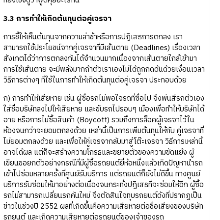
หยั่งเชิงดูว่าพูดคุยอะไรกัน
3.3 การทำให้เกิดต้นทุนต่อคู่เจรจา
การชี้ให้เห็นต้นทุนจากความล่าช้าหรือการปฏิเสธการตกลง เรา
สามารถใช้ประโยชน์จากคู่เจรจาที่มีเส้นตาย (Deadlines) เรื่องเวลา
สังเกตได้ว่าการตกลงกันได้จำนวนมากเนื่องจากเส้นตายใกล้เข้ามา
การใช้เส้นตาย จะมีพลังมากถ้าตัวเราเองไม่ได้ถูกกดดันด้วยเงื่อนเวลา
วิธีการต่างๆ ที่ใช้ในการทำให้เกิดต้นทุนต่อคู่เจรจา ประกอบด้วย
ก) การทำให้เสียหาย เช่น ผู้ซื้อรถไม่พอใจรถที่ซื้อไป จึงพ่นสีรถตัวเอง
ใส่ชื่อบริษัทลงไปให้เสียหาย และขับรถไปรอบๆ เมืองเพื่อทำให้บริษัทได้
อาย หรือการไม่ซื้อสินค้า (Boycott) รวมถึงการล็อคผู้เจรจาไว้ใน
ห้องจนกว่าจะยอมตกลงด้วย เหล่านี้เป็นการเพิ่มต้นทุนให้กับ คู่เจรจาที่
ไม่ยอมตกลงด้วย และเพื่อให้คู่เจรจากลับมาสู่โต๊ะเจรจา วิธีการเหล่านี้
อาจได้ผล แต่ก็จะสร้างความโกรธและขยายตัวของความขัดแย้ง ผู้
เขียนขอยกตัวอย่างกรณีที่มีผู้ซื้อรถยนต์ยี่ห้อหนึ่งแล้วเกิดปัญหานำรถ
เข้าไปซ่อมหลายครั้งที่ศูนย์รับบริการ แต่รถยนต์ก็ยังไม่ดีขึ้น ทางศูนย์
บริการรับซ่อมให้มาอย่างต่อเนื่องจนกระทั่งปฏิเสธที่จะซ่อมให้อีก ผู้ซื้อ
รถไม่สามารถเปลี่ยนรถคันใหม่ จึงตัดสินใจทุบรถยนต์ดังที่ปรากฏเป็น
ข่าวในช่วงปี 2552 ผลที่เกิดขึ้นคือความเสียหายต่อชื่อเสียงของบริษัท
รถยนต์ และเกิดความเสียหายต่อรถยนต์ของเจ้าของรถ