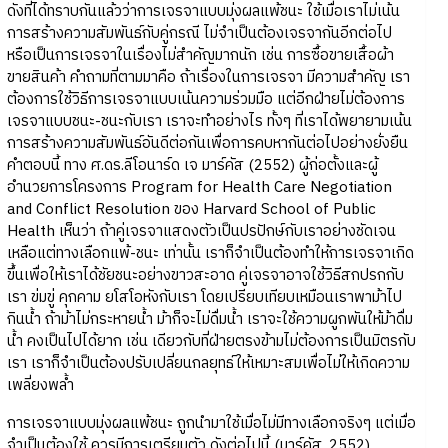
ดังที่ได้ทราบกันแล้วว่าการเจรจาแบบมุ่งผลแพ้ชนะ ใช้เมื่อเราไม่เน้น
การสร้างความสัมพันธ์กับคู่กรณี ไม่จำเป็นต้องเจรจากันอีกต่อไป
หรือเป็นการเจรจาในเรื่องไม่สำคัญมากนัก เช่น การซื้อขายเสื้อผ้า
ขายสินค้า คำถามที่ตามมาคือ ถ้าเรื่องในการเจรจา มีความสำคัญ เรา
ต้องการใช้วิธีการเจรจาแบบเน้นความร่วมมือ แต่อีกฝ่ายไม่ต้องการ
เจรจาแบบชนะ-ชนะกับเรา เราจะทำอย่างไร ทั้งๆ ที่เราได้พยายามเน้น
การสร้างความสัมพันธ์อันดีต่อกันเพื่อการคบหากันต่อไปอย่างยั่งยืน
คำตอบนี้ ทาง ศ.ดร.ลีโอนาร์ด เจ มาร์คัส (2552) ผู้ก่อตั้งและผู้
อำนวยการโครงการ Program for Health Care Negotiation
and Conflict Resolution ของ Harvard School of Public
Health เห็นว่า ถ้าคู่เจรจาแสดงตัวเป็นปรปักษ์กับเราอย่างชัดเจน
เหลือแต่ทางเลือกแพ้-ชนะ เท่านั้น เราก็จำเป็นต้องทำให้การเจรจาเกิด
ขึ้นเพื่อให้เราได้ชัยชนะอย่างขาวสะอาด คู่เจรจาอาจใช้วิธีสกปรกกับ
เรา ข่มขู่ คุกคาม ยโสโอหังกับเรา โดยเปรียบเทียบเหมือนเราพาม้าไป
กินน้ำ ถ้าม้าไม่กระหายน้ำ ม้าก็จะไม่ดื่มน้ำ เราจะใช้ความผูกพันให้ม้าดื่ม
น้ำ คงเป็นไปได้ยาก เช่น เดียวกับที่ฝ่ายตรงข้ามไม่ต้องการเป็นมิตรกับ
เรา เราก็จำเป็นต้องปรับเปลี่ยนกลยุทธ์ให้เหมาะสมเพื่อไม่ให้เกิดความ
เพลี่ยงพล้ำ
การเจรจาแบบมุ่งผลแพ้ชนะ ถูกนำมาใช้เมื่อไม่มีทางเลือกจริงๆ แต่เมื่อ
จำเป็นต้องใช้ ควรมีการเตรียมตัว ดังต่อไปนี้ (มาร์คัส, 2552)