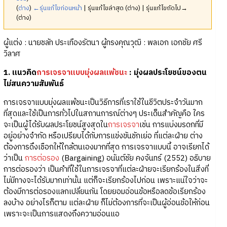
(
ต่าง
)
←รุ่นแก้ไขก่อนหน้า
| รุ่นแก้ไขล่าสุด (ต่าง) | รุ่นแก้ไขถัดไป→
(ต่าง)
ผู้แต่ง : นายชลัท ประเทืองรัตนา ผู้ทรงคุณวุฒิ : พลเอก เอกชัย ศรี
วิลาศ
1. แนวคิด
การเจรจาแบบมุ่งผลแพ้ชนะ
: มุ่งผลประโยชน์ของตน
ไม่สนความสัมพันธ์
การเจรจาแบบมุ่งผลแพ้ชนะเป็นวิธีการที่เราใช้ในชีวิตประจำวันมาก
ที่สุดและใช้เป็นการทั่วไปในสถานการณ์ต่างๆ ประเด็นสำคัญคือ ใคร
จะเป็นผู้ได้รับผลประโยชน์สูงสุดใน
การเจรจา
เช่น การแบ่งมรดกที่มี
อยู่อย่างจำกัด หรือเปรียบได้กับการแข่งขันชักเย่อ ที่แต่ละฝ่าย ต่าง
ต้องการดึงเชือกให้ใกล้ตนเองมากที่สุด การเจรจาแบบนี้ อาจเรียกได้
ว่าเป็น
การต่อรอง
(Bargaining) อนันต์ชัย คงจันทร์ (2552) อธิบาย
การต่อรองว่า เป็นคำที่ใช้ในการเจรจาที่แต่ละฝ่ายจะเรียกร้องในสิ่งที่
ไม่มีทางจะได้รับมากเท่านั้น แต่ก็จะเรียกร้องไปก่อน เพราะแน่ใจว่าจะ
ต้องมีการต่อรองแลกเปลี่ยนกัน โดยยอมอ่อนข้อหรือลดข้อเรียกร้อง
ลงบ้าง อย่างไรก็ตาม แต่ละฝ่าย ก็ไม่ต้องการที่จะเป็นผู้อ่อนข้อให้ก่อน
เพราะจะเป็นการแสดงถึงความอ่อนแอ