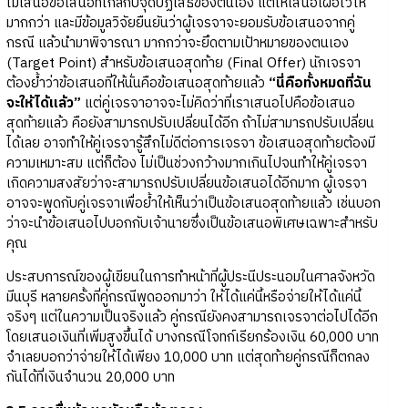
ไม่เสนอข้อเสนอที่ใกล้กับจุดปฏิเสธของตนเอง แต่ให้เสนอเผื่อไว้ให้
มากกว่า และมีข้อมูลวิจัยยืนยันว่าผู้เจรจาจะยอมรับข้อเสนอจากคู่
กรณี แล้วนำมาพิจารณา มากกว่าจะยึดตามเป้าหมายของตนเอง
(Target Point) สำหรับข้อเสนอสุดท้าย (Final Offer) นักเจรจา
ต้องย้ำว่าข้อเสนอที่ให้นั่นคือข้อเสนอสุดท้ายแล้ว
“นี่คือทั้งหมดที่ฉัน
จะให้ได้แล้ว”
แต่คู่เจรจาอาจจะไม่คิดว่าที่เราเสนอไปคือข้อเสนอ
สุดท้ายแล้ว คือยังสามารถปรับเปลี่ยนได้อีก ถ้าไม่สามารถปรับเปลี่ยน
ได้เลย อาจทำให้คู่เจรจารู้สึกไม่ดีต่อการเจรจา ข้อเสนอสุดท้ายต้องมี
ความเหมาะสม แต่ก็ต้อง ไม่เป็นช่วงกว้างมากเกินไปจนทำให้คู่เจรจา
เกิดความสงสัยว่าจะสามารถปรับเปลี่ยนข้อเสนอได้อีกมาก ผู้เจรจา
อาจจะพูดกับคู่เจรจาเพื่อย้ำให้เห็นว่าเป็นข้อเสนอสุดท้ายแล้ว เช่นบอก
ว่าจะนำข้อเสนอไปบอกกับเจ้านายซึ่งเป็นข้อเสนอพิเศษเฉพาะสำหรับ
คุณ
ประสบการณ์ของผู้เขียนในการทำหน้าที่ผู้ประนีประนอมในศาลจังหวัด
มีนบุรี หลายครั้งที่คู่กรณีพูดออกมาว่า ให้ได้แค่นี้หรือจ่ายให้ได้แค่นี้
จริงๆ แต่ในความเป็นจริงแล้ว คู่กรณียังคงสามารถเจรจาต่อไปได้อีก
โดยเสนอเงินที่เพิ่มสูงขึ้นได้ บางกรณีโจทก์เรียกร้องเงิน 60,000 บาท
จำเลยบอกว่าจ่ายให้ได้เพียง 10,000 บาท แต่สุดท้ายคู่กรณีก็ตกลง
กันได้ที่เงินจำนวน 20,000 บาท