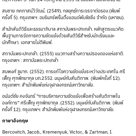
สมชาย ภคภาสน์วิวัฒน์. (2549). กลยุทธ์การเจรจาต่อรอง.(พิมพ์
ครั้งที่ 5). กรุงเทพฯ: อมรินทร์พริ้นติ้งแอนด์พับลิชชิ่ง จำกัด (มหาชน).
สำนักสันติวิธีและธรรมาภิบาล สถาบันพระปกเกล้า. หลักสูตรแนวคิด
พื้นฐานการจัดการความขัดแย้งด้วยสันติวิธีสำหรับนักเรียนและ
นักศึกษา. เอกสารไม่ตีพิมพ์.
สถาบันพระปกเกล้า. (2555) แนวทางสร้างความปรองดองแห่งชาติ.
กรุงเทพฯ : สถาบันพระปกเกล้า
สมพงศ์ ชูมาก. (2552). การแก้ไขความขัดแย้งระหว่างประเทศใน ศรี
เพ็ญ ศุภพิทยากุล บก.2552. มนุษย์กับสันติภาพ. (พิมพ์ครั้งที่ 12).
กรุงเทพฯ: สำนักพิมพ์แห่งจุฬาลงกรณ์มหาวิทยาลัย.
อนันต์ชัย คงจันทร์ "การบริหารความขัดแย้งเพื่อสร้างสันติภาพใน
องค์การ" ศรีเพ็ญ ศุภพิทยากุล .(2552). มนุษย์กับสันติภาพ. (พิมพ์
ครั้งที่ 12). กรุงเทพฯ: สำนักพิมพ์แห่งจุฬาลงกรณ์มหาวิทยาลัย.
ภาษาอังกฤษ
Bercovitch, Jacob., Kremenyuk, Victor., & Zartman, I.