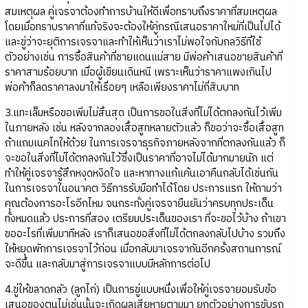
สมเหตุผล คู่เจรจาต้องทำการบ้านให้ดีเพื่อทราบถึงราคาที่สมเหตุผล
โดยเมื่อทราบราคาที่แท้จริงจะต้องให้คู่กรณีเสนอราคาใหม่ที่เป็นไปได้
และขู่ว่าจะยุติการเจรจาและทำให้เห็นว่าเราไม่พอใจกับกลวิธีที่ใช้
ตัวอย่างเช่น การซื้อสินค้าที่ชายแดนแม่สาย มีพ่อค้าเสนอขายสินค้าที่
ราคาสามร้อยบาท เมื่อผู้เขียนเดินหนี เพราะเห็นว่าราคาแพงเกินไป
พ่อค้าก็ลดราคาลงมาให้เรื่อยๆ เหลือเพียงราคาไม่กี่สิบบาท
3.แทะเล็มหรือขอเพิ่มไม่สิ้นสุด เป็นการขอในสิ่งที่ไม่ได้ตกลงกันไว้เพิ่ม
ในภายหลัง เช่น หลังจากลองเสื้อสูทหลายตัวแล้ว ก็ขอว่าจะซื้อเสื้อสูท
ถ้าแถมเนคไทให้ด้วย ในการเจรจาธุรกิจภายหลังจากที่ตกลงกันแล้ว ก็
จะขอในสิ่งที่ไม่ได้ตกลงกันไว้ซึ่งเป็นราคาที่อาจไม่ได้มากมายนัก แต่
ทำให้คู่เจรจารู้สึกหงุดหงิดใจ และหาทางแก้แค้นเอาคืนกลับได้เช่นกัน
ในการเจรจาในอนาคต วิธีการรับมือทำได้โดย ประการแรก ให้ถามว่า
คุณต้องการอะไรอีกไหม จนกระทั่งคู่เจรจายืนยันว่าครบทุกประเด็น
ทั้งหมดแล้ว ประการที่สอง เตรียมประเด็นของเรา ที่จะขอไว้บ้าง ถ้าเขา
ขออะไรที่เพิ่มมาทีหลัง เราก็เสนอขอสิ่งที่ไม่ได้ตกลงกลับไปบ้าง รวมถึง
ให้หยุดพักการเจรจาไว้ก่อน เมื่อกลับมาเจรจากันอีกครั้งสถานการณ์
จะดีขึ้น และกลับมาสู่การเจรจาแบบมีหลักการต่อไป
4.ขู่ให้ขลาดกลัว (ลูกไก่) เป็นการขู่แบบหนึ่งเพื่อให้คู่เจรจายอมรับข้อ
เสนอของตนไม่เช่นนั้นจะเกิดผลเสียหายตามมา ยกตัวอย่างการขับรถ