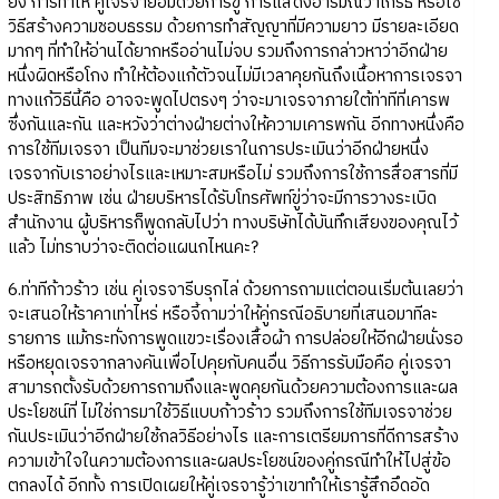
ยิ่ง การทำให้ คู่เจรจายอมด้วยการขู่ การแสดงอารมณ์ว่าโกรธ หรือใช้
วิธีสร้างความชอบธรรม ด้วยการทำสัญญาที่มีความยาว มีรายละเอียด
มากๆ ที่ทำให้อ่านได้ยากหรืออ่านไม่จบ รวมถึงการกล่าวหาว่าอีกฝ่าย
หนึ่งผิดหรือโกง ทำให้ต้องแก้ตัวจนไม่มีเวลาคุยกันถึงเนื้อหาการเจรจา
ทางแก้วิธีนี้คือ อาจจะพูดไปตรงๆ ว่าจะมาเจรจาภายใต้ท่าทีที่เคารพ
ซึ่งกันและกัน และหวังว่าต่างฝ่ายต่างให้ความเคารพกัน อีกทางหนึ่งคือ
การใช้ทีมเจรจา เป็นทีมจะมาช่วยเราในการประเมินว่าอีกฝ่ายหนึ่ง
เจรจากับเราอย่างไรและเหมาะสมหรือไม่ รวมถึงการใช้การสื่อสารที่มี
ประสิทธิภาพ เช่น ฝ่ายบริหารได้รับโทรศัพท์ขู่ว่าจะมีการวางระเบิด
สำนักงาน ผู้บริหารก็พูดกลับไปว่า ทางบริษัทได้บันทึกเสียงของคุณไว้
แล้ว ไม่ทราบว่าจะติดต่อแผนกไหนคะ?
6.ท่าทีก้าวร้าว เช่น คู่เจรจารีบรุกไล่ ด้วยการถามแต่ตอนเริ่มต้นเลยว่า
จะเสนอให้ราคาเท่าไหร่ หรือจี้ถามว่าให้คู่กรณีอธิบายที่เสนอมาทีละ
รายการ แม้กระทั่งการพูดแขวะเรื่องเสื้อผ้า การปล่อยให้อีกฝ่ายนั่งรอ
หรือหยุดเจรจากลางคันเพื่อไปคุยกับคนอื่น วิธีการรับมือคือ คู่เจรจา
สามารถตั้งรับด้วยการถามถึงและพูดคุยกันด้วยความต้องการและผล
ประโยชน์ที่ ไม่ใช่การมาใช้วิธีแบบก้าวร้าว รวมถึงการใช้ทีมเจรจาช่วย
กันประเมินว่าอีกฝ่ายใช้กลวิธีอย่างไร และการเตรียมการที่ดีการสร้าง
ความเข้าใจในความต้องการและผลประโยชน์ของคู่กรณีทำให้ไปสู่ข้อ
ตกลงได้ อีกทั้ง การเปิดเผยให้คู่เจรจารู้ว่าเขาทำให้เรารู้สึกอึดอัด