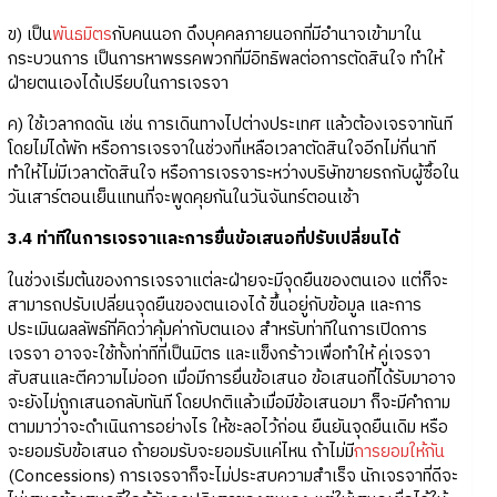
ข) เป็น
พันธมิตร
กับคนนอก ดึงบุคคลภายนอกที่มีอำนาจเข้ามาใน
กระบวนการ เป็นการหาพรรคพวกที่มีอิทธิพลต่อการตัดสินใจ ทำให้
ฝ่ายตนเองได้เปรียบในการเจรจา
ค) ใช้เวลากดดัน เช่น การเดินทางไปต่างประเทศ แล้วต้องเจรจาทันที
โดยไม่ได้พัก หรือการเจรจาในช่วงที่เหลือเวลาตัดสินใจอีกไม่กี่นาที
ทำให้ไม่มีเวลาตัดสินใจ หรือการเจรจาระหว่างบริษัทขายรถกับผู้ซื้อใน
วันเสาร์ตอนเย็นแทนที่จะพูดคุยกันในวันจันทร์ตอนเช้า
3.4 ท่าทีในการเจรจาและการยื่นข้อเสนอที่ปรับเปลี่ยนได้
ในช่วงเริ่มต้นของการเจรจาแต่ละฝ่ายจะมีจุดยืนของตนเอง แต่ก็จะ
สามารถปรับเปลี่ยนจุดยืนของตนเองได้ ขึ้นอยู่กับข้อมูล และการ
ประเมินผลลัพธ์ที่คิดว่าคุ้มค่ากับตนเอง สำหรับท่าทีในการเปิดการ
เจรจา อาจจะใช้ทั้งท่าทีที่เป็นมิตร และแข็งกร้าวเพื่อทำให้ คู่เจรจา
สับสนและตีความไม่ออก เมื่อมีการยื่นข้อเสนอ ข้อเสนอที่ได้รับมาอาจ
จะยังไม่ถูกเสนอกลับทันที โดยปกติแล้วเมื่อมีข้อเสนอมา ก็จะมีคำถาม
ตามมาว่าจะดำเนินการอย่างไร ให้ชะลอไว้ก่อน ยืนยันจุดยืนเดิม หรือ
จะยอมรับข้อเสนอ ถ้ายอมรับจะยอมรับแค่ไหน ถ้าไม่มี
การยอมให้กัน
(Concessions) การเจรจาก็จะไม่ประสบความสำเร็จ นักเจรจาที่ดีจะ