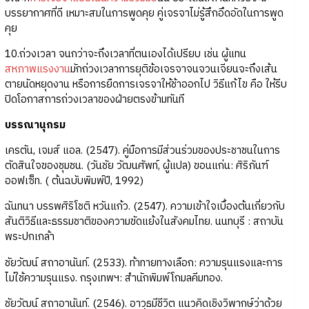
บรรยากาศที่ดี เหมาะสมในการพูดคุย คู่เจรจาไม่รู้สึกอึดอัดในการพูด
คุย
10.ถ่วงเวลา จนกว่าจะถึงเวลาที่ตนเองได้เปรียบ เช่น ผู้แทน
สหภาพแรงงาน
มักถ่วงเวลาการยุติข้อเจรจาจนจวนเจียนจะถึงเส้น
ตายนัดหยุดงาน หรือการยืดการเจรจาให้ช้าออกไป วิธีแก้ไข คือ ให้รีบ
ปิดโอกาสการถ่วงเวลาของฝ่ายตรงข้ามทันที
บรรณานุกรม
เครตัน, เจมส์ แอล. (2547). คู่มือการมีส่วนร่วมของประชาชนในการ
ตัดสินใจของชุมชน. (วันชัย วัฒนศัพท์, ผู้แปล) ขอนแก่น: ศิริภันฑ์
ออฟเซ็ท. ( ต้นฉบับพิมพ์ปี, 1992)
ฉันทนา บรรพศิริโชติ หวันแก้ว. (2547). ความเข้าใจเบื้องต้นเกี่ยวกับ
สันติวิธีและธรรมชาติของความขัดแย้งในสังคมไทย. นนทบุรี : สถาบัน
พระปกเกล้า
ชัยวัฒน์ สถาอานันท์. (2533). ท้าทายทางเลือก: ความรุนแรงและการ
ไม่ใช้ความรุนแรง. กรุงเทพฯ: สำนักพิมพ์โกมลคีมทอง.
ชัยวัฒน์ สถาอานันท์. (2546). อาวุธมีชีวิต แนวคิดเชิงวิพากษ์ว่าด้วย