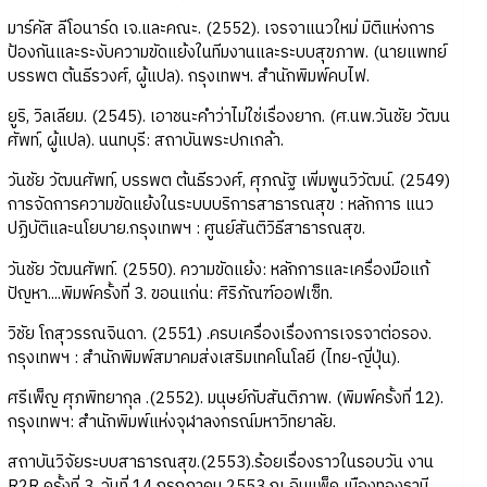
มาร์คัส ลีโอนาร์ด เจ.และคณะ. (2552). เจรจาแนวใหม่ มิติแห่งการ
ป้องกันและระงับความขัดแย้งในทีมงานและระบบสุขภาพ. (นายแพทย์
บรรพต ต้นธีรวงศ์, ผู้แปล). กรุงเทพฯ. สำนักพิมพ์คบไฟ.
ยูริ, วิลเลียม. (2545). เอาชนะคำว่าไม่ใช่เรื่องยาก. (ศ.นพ.วันชัย วัฒน
ศัพท์, ผู้แปล). นนทบุรี: สถาบันพระปกเกล้า.
วันชัย วัฒนศัพท์, บรรพต ต้นธีรวงศ์, ศุภณัฐ เพิ่มพูนวิวัฒน์. (2549)
การจัดการความขัดแย้งในระบบบริการสาธารณสุข : หลักการ แนว
ปฏิบัติและนโยบาย.กรุงเทพฯ : ศูนย์สันติวิธีสาธารณสุข.
วันชัย วัฒนศัพท์. (2550). ความขัดแย้ง: หลักการและเครื่องมือแก้
ปัญหา....พิมพ์ครั้งที่ 3. ขอนแก่น: ศิริภัณฑ์ออฟเซ็ท.
วิชัย โถสุวรรณจินดา. (2551) .ครบเครื่องเรื่องการเจรจาต่อรอง.
กรุงเทพฯ : สำนักพิมพ์สมาคมส่งเสริมเทคโนโลยี (ไทย-ญี่ปุ่น).
ศรีเพ็ญ ศุภพิทยากุล .(2552). มนุษย์กับสันติภาพ. (พิมพ์ครั้งที่ 12).
กรุงเทพฯ: สำนักพิมพ์แห่งจุฬาลงกรณ์มหาวิทยาลัย.
สถาบันวิจัยระบบสาธารณสุข.(2553).ร้อยเรื่องราวในรอบวัน งาน
R2R ครั้งที่ 3. วันที่ 14 กรกฎาคม 2553 ณ อิมแพ็ค เมืองทองธานี.