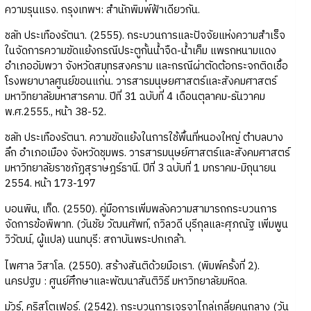
ความรุนแรง. กรุงเทพฯ: สำนักพิมพ์ฟ้าเดียวกัน.
ชลัท ประเทืองรัตนา. (2555). กระบวนการและปัจจัยแห่งความสำเร็จ
ในจัดการความขัดแย้งกรณีประตูกั้นน้ำจืด-น้ำเค็ม แพรกหนามแดง
อำเภออัมพวา จังหวัดสมุทรสงคราม และกรณีผ่าตัดต้อกระจกติดเชื้อ
โรงพยาบาลศูนย์ขอนแก่น. วารสารมนุษยศาสตร์และสังคมศาสตร์
มหาวิทยาลัยมหาสารคาม. ปีที่ 31 ฉบับที่ 4 เดือนตุลาคม-ธันวาคม
พ.ศ.2555., หน้า 38-52.
ชลัท ประเทืองรัตนา. ความขัดแย้งในการใช้พื้นที่หนองใหญ่ ตำบลบาง
ลึก อำเภอเมือง จังหวัดชุมพร. วารสารมนุษย์ศาสตร์และสังคมศาสตร์
มหาวิทยาลัยราชภัฏสุราษฎร์ธานี. ปีที่ 3 ฉบับที่ 1 มกราคม-มิถุนายน
2554. หน้า 173-197
บอนพิน, เท็ด. (2550). คู่มือการเพิ่มพลังความสามารถกระบวนการ
จัดการข้อพิพาท. (วันชัย วัฒนศัพท์, ถวิลวดี บุรีกุลและศุภณัฐ เพิ่มพูน
วิวัฒน์, ผู้แปล) นนทบุรี: สถาบันพระปกเกล้า.
ไพศาล วิสาโล. (2550). สร้างสันติด้วยมือเรา. (พิมพ์ครั้งที่ 2).
นครปฐม : ศูนย์ศึกษาและพัฒนาสันติวิธี มหาวิทยาลัยมหิดล.
มัวร์, คริสโตเฟอร์. (2542). กระบวนการเจรจาไกล่เกลี่ยคนกลาง (วัน