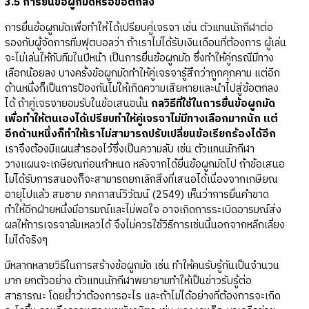
3.5 การยื่นข้อผูกมัดหรือข้อตกลง
การยื่นข้อผูกมัดเพื่อทำให้ได้เปรียบคู่เจรจา เช่น ตัวแทนนักกีฬาต่อ
รองกับผู้จัดการทีมฟุตบอลว่า ถ้าเราไม่ได้รับเงินเดือนที่ต้องการ ผู้เล่น
จะไม่เล่นให้กับทีมในปีหน้า เป็นการยื่นข้อผูกมัด ซึ่งทำให้คู่กรณีมีทาง
เลือกน้อยลง บางครั้งข้อผูกมัดทำให้คู่เจรจารู้สึกว่าถูกคุกคาม แต่อีก
ด้านหนึ่งก็เป็นการป้องกันไม่ให้เกิดความเสียหายและนำไปสู่ข้อตกลง
ได้ ถ้าคู่เจรจายอมรับในข้อเสนอนั้น
กลวิธีที่ใช้ในการยื่นข้อผูกมัด
เพื่อทำให้ตนเองได้เปรียบทำให้คู่เจรจาไม่มีทางเลือกมากนัก แต่
อีกด้านหนึ่งก็ทำให้เราไม่สามารถปรับเปลี่ยนข้อเรียกร้องได้อีก
เราจึงต้องมีแผนสำรองไว้ซึ่งเป็นความลับ เช่น ตัวแทนนักกีฬา
วางแผนจะเกษียณก่อนกำหนด หลังจากได้ยื่นข้อผูกมัดไป ถ้าข้อเสนอ
ไม่ได้รับการสนองก็จะสามารถยกเลิกสิ่งที่เสนอได้เนื่องจากเกษียณ
อายุไปแล้ว สมชาย ภคภาสน์วิวัฒน์ (2549) เห็นว่าการยื่นคำขาด
ทำให้อีกฝ่ายหนึ่งมีอารมณ์และไม่พอใจ อาจเกิดการระเบิดอารมณ์ส่ง
ผลให้การเจรจาล้มเหลวได้ จึงไม่ควรใช้วิธีการเช่นนี้นอกจากหลีกเลี่ยง
ไม่ได้จริงๆ
มีหลากหลายวิธีในการสร้างข้อผูกมัด เช่น ทำให้คนรับรู้กันเป็นจำนวน
มาก ยกตัวอย่าง ตัวแทนนักกีฬาพยายามทำให้เป็นข่าวรับรู้ต่อ
สาธารณะ โดยย้ำว่าต้องการอะไร และถ้าไม่ได้อย่างที่ต้องการจะเกิด