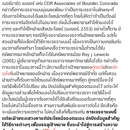
เบอร์นาร์ด เมเยอร์ แห่ง CDR Associates of Boulder, Colorado
กล่าวถึงการเจรจาแบบมุ่งผลแพ้ชนะว่าเป็นการเจรจาในลักษณะที่
ต้องการให้ตนเองได้ผลประโยชน์มากที่สุด โดยไม่คิดว่าจำเป็นต้องมี
การเจรจากันอีกต่อไปในอนาคต ดังนั้นจึงพยายามทำให้ตนเองได้
มากๆ และทำให้อีกฝ่ายเสียประโยชน์ (เมเยอร์, 2553) อย่างไรก็ตาม มี
การเจรจาหลายๆ กรณีที่คู่เจรจายังคงเจรจากันอีกหลายครั้ง แต่ทั้ง
สองฝ่ายก็ยังเลือกใช้วิธีการเจรจาแบบนี้ เนื่องจากเป็นความเคยชินกับ
แนวทางที่เคยทำมา โดยยังคงเชื่อว่าการเจรจานั้นถ้าตนได้รับ
ทรัพยากรมากอีกฝ่ายก็จะได้รับทรัพยากรน้อย Roy j. Lewicki
(2001) ผู้เชี่ยวชาญด้านการเจรจาจากมหาวิทยาลัยโอไฮโอ กล่าวถึง
การเจรจาในแนวทางนี้ว่า มีความเชื่อว่าเป้าหมายของ
คู่กรณี
มักจะ
ขัด
แย้ง
กับเป้าหมายของอีกฝ่าย เนื่องจากทรัพยากรมีจำกัด แต่ทั้งสอง
ฝ่ายต่างก็ต้องการให้ตนเองได้ทรัพยากรมากที่สุด คู่กรณีจึงจะใช้
กลวิธีเพื่อให้ได้เปรียบ เช่น ปิดบังข้อมูลสำคัญของตนเองไว้ แต่จะให้
ข้อมูลบางส่วนเพื่อให้ตนเองได้เปรียบจากการเจรจา กลวิธีนี้จะมี
ประโยชน์เมื่อผู้เจรจาต้องการให้ได้รับสิ่งที่ตนเองต้องการมากที่สุด
โดยไม่สนใจในเรื่องการ สานความสัมพันธ์ระยะยาวต่อไป ข้อเสียคือ
จะเน้นแต่ความแตกต่าง ไม่สนใจสิ่งที่เห็นตรงกัน
การเจรจาแบบนี้
แต่ละฝ่ายจะแสวงหาแต่ประโยชน์ของตนเอง ปกปิดข้อมูลสำคัญ
ใช้วิธีการต่างๆ เพื่อบรรลุเป้าหมาย ซึ่งจะนำไปสู่การสร้างความ