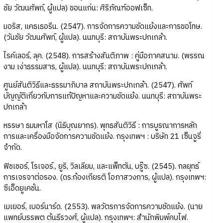
ชัย วัฒนศัพท์, ผู้แปล) ขอนแก่น: ศิริภัณฑ์ออฟเซ็ท.
มอริส, แคธเธอรีน. (2547). การจัดการความขัดแย้งและการขอโทษ.
(วันชัย วัฒนศัพท์, ผู้แปล). นนทบุรี: สถาบันพระปกเกล้า.
ไรค์เลอร์, ลุค. (2548). การสร้างสันติภาพ : คู่มือภาคสนาม. (พรรณ
งาม เง่าธรรมสาร, ผู้แปล). นนทบุรี: สถาบันพระปกเกล้า.
ศูนย์สันติวิธีและธรรมาภิบาล สถาบันพระปกเกล้า. (2547). ศัพท์
บัญญัติเกี่ยวกับการแก้ปัญหาและความขัดแย้ง. นนทบุรี: สถาบันพระ
ปกเกล้า
หรรษา ธมมหาโส (นิธิบุณยากร). พุทธสันติวิธี : การบูรณาการหลัก
การและเครื่องมือจัดการความขัดแย้ง. กรุงเทพฯ : บริษัท 21 เซ็นจูรี่
จำกัด.
ฟิชเชอร์, โรเจอร์., ยูริ, วิลเลียม, และแพ็ทตัน, บรู๊ซ. (2545). กลยุทธ์
การเจรจาต่อรอง. (ดร.ก้องเกียรติ โอภาสวงการ, ผู้แปล). กรุงเทพฯ:
ซีเอ็ดยูเคชั่น.
เมเยอร์, เบอร์นาร์ด. (2553). พลวัตรการจัดการความขัดแย้ง. (นาย
แพทย์บรรพต ต้นธีรวงศ์, ผู้แปล). กรุงเทพฯ: สำนักพิมพ์คบไฟ.