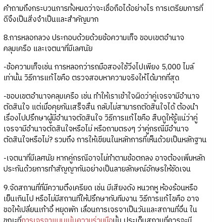
คำถามถึงกระบวนการทั้งหมดว่าจะเชื่อถือได้อย่างไร การเตรียมการที่
ดีจึงเป็นสิ่งจำเป็นและสำคัญมาก
8.การหลอกลวง ประกอบด้วยด้วยข้อความเท็จ ขอบเขตอำนาจ
คลุมเครือ และเจตนาที่มีเลศนัย
-ข้อความเท็จเช่น การหลอกว่ารถมือสองใช้วิ่งไปเพียง 5,000 ไมล์
เท่านั้น วิธีการแก้ไขคือ ตรวจสอบหาความจริงให้ได้มากที่สุด
-ขอบเขตอำนาจคลุมเครือ เช่น ทำให้เราเข้าใจผิดว่าคู่เจรจามีอำนาจ
ตัดสินใจ แต่เมื่อคุยกันเสร็จสิ้น กลับไม่สามารถตัดสินใจได้ ต้องนำ
เรื่องไปปรึกษาผู้มีอำนาจตัดสินใจ วิธีการแก้ไขคือ สืบดูให้รู้แน่ว่าคู่
เจรจามีอำนาจตัดสินใจหรือไม่ หรือถามตรงๆ ว่าคู่กรณีมีอำนาจ
ตัดสินใจหรือไม่? รวมถึง การให้เขียนในหลักการที่เห็นด้วยเป็นหลักฐาน
-เจตนาที่มีเลศนัย หากคู่กรณีอาจไม่ทำตามข้อตกลง อาจต้องเพิ่มหลัก
ประกันด้วยการทำสัญญากันอย่างเป็นลายลักษณ์อักษรให้ชัดเจน
9.จัดสถานที่ที่มีความตึงเครียด เช่น มีเสียงดัง หนวกหู ห้องร้อนหรือ
เย็นเกินไป หรือไม่มีสถานที่ให้ปรึกษากับทีมงาน วิธีการแก้ไขคือ อาจ
ขอให้เปลี่ยนเก้าอี้ หยุดพัก เลื่อนการเจรจาเป็นวันและสถานที่อื่น ใน
ขณะที่
การเจรจาแบบเน้นความร่วมมือ
นั้น ประเด็นสถานที่ควรจะมี