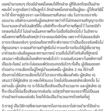
บนหน้าผาแคบๆ ต้องมีฝ่ายหนึ่งหลบให้อีกฝ่าย ผู้ที่ขับรถโดยเป็นฝ่าย
หลบให้ จะถูกเรียกว่าเป็นลูกไก่ อีกฝ่ายหนึ่งกลายเป็นผู้ชนะ ผู้ใช้กลวิธีนี้
จะใช้ ทั้งการขู่คู่เจรจา และให้ยอมตามที่เสนอ เช่น ในการเจรจากับ
แรงงาน บริษัทจะบอกกับผู้แทนสหภาพว่าถ้าไม่ตกลงตามสัญญาจะปิด
โรงงานและย้ายไปผลิตที่อื่น บริษัทก็จะต้องทำตามที่พูดไว้ ในกรณีถ้า
ตกลงกันไม่ได้ ไม่อย่างนั้นสหภาพก็จะไม่เชื่อถืออีกต่อไป ในอีกทาง
หนึ่งสหภาพก็ต้องคิดหนักว่าจะยอมบริษัทไหม เพราะถ้าไม่ยอมบริษัท
อาจจะปิดลงจริงๆ จุดอ่อนคือยากที่จะพิจารณาว่าเป็นเรื่องจริงหรือไม่
ที่พูดออกมา จะยอมทำตามคำขู่หรือไม่ ทางแก้อาจต้องใช้ผู้เชี่ยวชาญ
มาช่วยประเมินข้อมูลและสถานการณ์ รวมถึงไม่ใส่ใจกับสิ่งที่คู่กรณี
เสนอมา หรือยืนยันในหลักการกลับไปว่า จะยอมรับเฉพาะในหลักการที่
เป็นประโยชน์ แต่จะไม่ยอมแพ้ต่อแรงกดดันใดๆ ทั้งสิ้น ผู้เขียนขอยก
ตัวอย่าง การเลือกตั้งผู้ใหญ่บ้านแห่งหนึ่ง ผู้สมัคร 2 คน ที่ต่างก็
ต้องการได้รับการเลือกตั้งได้ไปเจรจากันเพียงลำพัง ผู้สมัคร ก)
เสนอว่าให้ผู้สมัคร ข) หลบให้ตนเอง โดยไม่ต้องลงสมัครเลือกตั้ง ไม่
อย่างนั้น ผู้สมัคร ก) จะใช้เงินซื้อเสียงเป็นจำนวนมาก และผู้สมัคร ข)
ก็จะต้องใช้เงินซื้อเสียงมากเช่นกัน แต่สุดท้ายการเจรจาก็ไม่เป็นผล
ต่างฝ่ายต่างลงแข่งขัน โดยใช้เงินเป็นจำนวนมากด้วยกันทั้งคู่
5.การขู่ เป็นวิธีการที่หยาบคายมากในการเจรจาไม่ควรนำมาใช้อย่าง