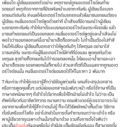
เพียงใด ผู้เขียนขอยกตัวอย่าง เหตุการณ์ถูกมอเตอร์ไซด์ชนท้าย
รถยนต์ เหตุเกิดจากการที่มีรถคันหน้าเบรกกะทันหัน ผู้เขียนจึงเบรก
รถยนต์เช่นกัน ส่งผลให้มอเตอร์ไซด์เบรกรถแล้วล้มมาชนรถยนต์ของ
ผู้เขียน คนขี่มอเตอร์ไซด์พูดด้วยท่าที น้ำเสียงที่มีอารมณ์ว่าผู้เขียน
เบรกรถกะทันหัน ทำให้เขาต้องเบรคมอเตอร์ไซด์จนกระทั่งรถล้ม แล้ว
มาชนท้ายรถยนต์เป็นรอยถลอก คนขี่มอเตอร์ไซด์พูดขู่และน้ำเสียงไม่
พอใจว่ารอยถลอกแค่นี้เอาน้ำยาเช็ดก็ออกแล้ว ไม่จำเป็นต้องไปทำสี
ใหม่ให้เปลือง ผู้เขียนก็บอกเขาว่าให้พูดกันดีๆ ใช้เหตุผล อย่ามาใส่
อารมณ์กัน จนกระทั่งผู้ขี่มอเตอร์ไซด์มีท่าทีที่อ่อนลง พูดคุยกันด้วย
เหตุผล สุดท้ายก็ตกลงกันได้ว่ารอยถลอกนั้น ให้ลองเอาน้ำยาและเอา
ผ้ามาเช็ดรอย รอยถลอกนั้นก็หายไป ส่วนสเกิ้ตที่เป็นแผลจากถูกมอเต
อร์ไซด์ชนนั้น คนขี่มอเตอร์ไซด์ยอมชดใช้ให้ในราคา 2 พันบาท
7.หิมะท่วม ทำให้คู่เจรจารู้สึกว่ามีข้อมูลท่วมท้น แทนที่จะสรุปเอกสาร
หรือการพูดคุยสั้นๆ แต่ปล่อยเอกสารนับพันๆ หน้า หรือใช้ภาษาที่เป็น
ภาษาเทคนิคมากๆ ที่เข้าใจได้ยากเพื่อให้อีกฝ่ายไม่เข้าใจ ไม่ว่าจะเป็น
ศัพท์เกี่ยวกับอาชีพวิศวกร ทนายความ คอมพิวเตอร์คู่เจรจาอาจจะไม่
อยากถามเพื่อทำให้รู้สึกว่าตนไม่รู้ ก็จะใช้วิธีพยักหน้าเห็นด้วย วิธีการ
ตั้งรับหรือแก้ไขคือ อย่าไปกลัวในการตั้งคำถามจนกว่าจะเข้าใจ หรือ
พาผู้เชี่ยวชาญเฉพาะด้านนั้นๆเข้ามาด้วย รวมถึงการตั้งใจฟังว่า
ประเด็น
ขัดแย้ง
กันเองหรือไม่ ถ้ามีประเด็นขัดแย้งกันเอง ก็สามารถตั้ง