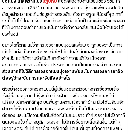
ขัดแย้ง และความเป็น
ปฏิปักษ์
สอดคล้องกับงานเขียนของ วิชัย โถ
สุวรรณจินดา (2551) ที่เน้นว่าการเจรจาแบบ มุ่งผลแพ้ชนะจะปกปิด
ข้อมูลฝ่ายเราและเก็บข้อมูลฝ่ายตรงข้าม ด้วยการพูดให้น้อยที่สุดเท่าที่
จะเป็นไปได้ โดยเปรียบเทียบว่า ความเงียบนั้นเป็นสิ่งมีค่าเหมือนทองคำ
ที่ใช้ในการตอบคำถามและเน้นการตั้งคำถามกลับแทนเพื่อให้ตนเองได้
ประโยชน์
อย่างไรก็ตาม แม้ว่าการเจรจาแบบมุ่งผลแพ้ชนะจะถูกมองว่าเป็นการ
เน้นโต้แย้ง เป็นการช่วงชิงเพื่อให้ได้มาในสิ่งที่ตนเองต้องการ มีความ
ล้าสมัย แต่ก็มีความจำเป็นที่เราต้องทำความเข้าใจ เนื่องจาก
สถานการณ์ที่เราเจอในชีวิตประจำวันมักจะเป็นแบบดังกล่าว และ
คน
ส่วนมากก็ใช้วิธีการเจรจาแบบมุ่งเอาแพ้ชนะในการเจรจา เราจึง
ต้องรู้ว่าจะจัดการและรับมืออย่างไร
ตัวอย่างของการเจรจาแบบนี้ผู้เขียนขอยกตัวอย่างการซื้อขายเสื้อ
ซึ่งผู้ซื้อและผู้ขาย ไม่รู้จักกัน ต่างฝ่ายต่างก็ต้องการให้ตนเองได้
เปรียบ ได้ราคาที่ดีที่สุด บนพื้นฐานความเชื่อว่าถ้าฝ่ายหนึ่งได้เปรียบอีก
ฝ่ายหนึ่งก็จะเสียเปรียบ และการเจรจาก็จะเป็นไปในลักษณะของการ
ต่อรอง และไม่มีความสัมพันธ์ต่อกันในระยะยาว ถ้าคู่เจรจาไม่ได้ราคาที่
ตนเองพอใจ ก็อาจยุติการเจรจา ไม่มีการซื้อขายเสื้อเกิดขึ้น แต่ถ้าคู่
เจรจาพอรับกันได้ การซื้อขายก็เกิดขึ้นได้บนพื้นฐานที่เกิดการแพ้ชนะ