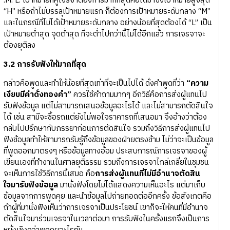
.M. L. เป้าหมายที่คู่เจรจาต้องการมากที่สุดคือได้มาซึ่งเป้าหมายสูงสุด
“H” หรือถ้าไม่บรรลุเป้าหมายแรก ก็ต้องการเป้าหมายระดับกลาง “M”
และในกรณีที่ไม่ได้เป้าหมายระดับกลาง อย่างน้อยที่สุดต้องได้ “L” เป็น
เป้าหมายต่ำสุด จุดต่ำสุด ที่จะต่ำไปกว่านี้ไม่ได้อีกแล้ว การเจรจาจะ
ต้องยุติลง
3.2 การรับฟังให้มากที่สุด
กล่าวคือพูดและทำให้น้อยที่สุดเท่าที่จะเป็นไปได้ ดั่งคำพูดที่ว่า
“ความ
เงียบมีค่าดั่งทองคำ”
ควรใช้คำถามมากๆ อีกวิธีคือการส่งผู้แทนไป
รับฟังข้อมูล แต่ไม่สามารถเสนอข้อมูลอะไรได้ และไม่สามารถตัดสินใจ
ได้ เช่น สามีจะซื้อรถแต่ยังไม่พอใจราคารถที่เสนอมา จึงอ้างว่าต้อง
กลับไปปรึกษากับภรรยาก่อนการตัดสินใจ รวมถึงวิธีการส่งผู้แทนไป
ฟังข้อมูลทำให้สามารถรับรู้ถึงข้อมูลของฝ่ายตรงข้าม ไม่ว่าจะเป็นข้อมูล
ที่พูดออกมาตรงๆ หรือข้อมูลทางอ้อม ประสบการณ์การเจรจาของผู้
เขียนเองที่ทำงานในศาลยุติธรรม รวมถึงการเจรจาไกล่เกลี่ยในชุมชน
จะเห็นการใช้วิธีการนี้เสมอ คือ
การส่งผู้แทนที่ไม่มีอำนาจตัดสิน
ใจมารับฟังข้อมูล
มานั่งฟังโดยไม่ได้แสดงความเห็นอะไร แต่มาเก็บ
ข้อมูลจากการพูดคุย และนำข้อมูลไปถ่ายทอดต่ออีกครั้ง ข้อสังเกตคือ
ถ้าผู้ที่มานั่งฟังเห็นว่าการเจรจาเป็นประโยชน์ เขาก็จะให้คนที่มีอำนาจ
ตัดสินใจมาร่วมเจรจาในเวลาต่อมา การรับฟังในครั้งแรกจึงเป็นการ