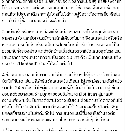
2.ทึกทักว่าปิดการเจรจา เซลล์ขายของใช้วิธีการนี้บ่อยๆ ภายหลังจากที่
ได้รับทราบถึงความต้องการและจุดยืนของผู้ซื้อ เซลล์ก็จะถามชื่อ ที่อยู่
ก่อนที่จะไปสู่ประเด็นราคารุ่นโดยที่ไม่ได้ถามผู้ซื้อว่าต้องการซื้อหรือไม่
ราวกับว่าผู้ซื้อตอบตกลงว่าจะซื้อแล้ว
3. แบ่งครึ่งหรือหารสองมักจะใช้กันบ่อยๆ เช่น เราได้พูดคุยกันมาพอ
สมควรแล้ว และข้อเสนอมีความใกล้เคียงกันมาก จึงเสนอแบ่งครึ่งหรือ
หารสอง กรณีแบ่งครึ่งจะเป็นประโยชน์มากถ้าเริ่มต้นการเจรจาที่เป็น
ธรรมกับทั้งสองฝ่าย แต่ถ้าอีกฝ่ายเริ่มต้นเจรจาที่ข้อเสนอสุดโต่ง เช่น
เสนอราคาที่สูงเกินจากความเป็นจริง 10 เท่า ก็จะเป็นเทคนิคแบบแข็ง
กระด้าง (Hardball) ดังจะได้กล่าวต่อไป
4.ข้อเสนอแบบขีดเส้นตาย จะมีเส้นตายที่ด่วนๆ ให้คู่เจรจาต้องตัดสิน
ใจทันทีทันใด เช่น บริษัทยื่นข้อเสนอเงินเดือนให้ผู้มาสมัครงานตัดสินใจ
ภายใน 24 ชั่วโมง ทำให้ผู้มาสมัครงานรู้สึกอึดอัด ไม่มีเวลาคิด ผู้เขียน
ขอยกตัวอย่างเช่น ฝ่ายบุคคลของบริษัทแห่งหนึ่งให้เวลา ผู้มาสมัค
รงานเพียง 1 วัน ในการตัดสินใจว่าจะรับเงินเดือนตามที่ได้ตกลงกันไว้
หรือไม่ ถ้าไม่รับเงินเดือนตามที่ตกลงกันไว้ ฝ่ายบุคคลก็จะติดต่อเชิญ
บุคคลที่สอบผ่านในลำดับถัดไป การเสนอแบบนี้ขึ้นอยู่กับอำนาจต่อ
รองและทางเลือกของแต่ละฝ่ายว่าใครมีทางเลือกอื่นๆ ดีกว่ากัน
5.ใช้ของแถมมาล่อ เป็นการให้เพิ่มขึ้น ถ้าคุณเห็นด้วยกับข้อตกลง ยก