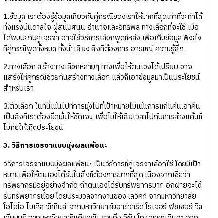
1.ข้อมูล เราต้องรู้ข้อมูลเกี่ยวกับคู่กรณีของเราให้มากที่สุดเท่าที่จะทำได้
ทั้งแรงบันดาลใจ ผู้สนับสนุน อำนาจและอิทธิพล ทางเลือกที่จะใช้ เมื่อ
ได้พบปะกับคู่เจรจา อาจใช้วิธีการเลือกพูดทีหลัง เพื่อเก็บข้อมูล ฟังสิ่ง
ที่คู่กรณีพูดทั้งหมด ทั้งน้ำเสียง สิ่งที่ต้องการ อารมณ์ ความรู้สึก
2.ทางเลือก สร้างทางเลือกหลายๆ ทางเพื่อให้ตนเองได้เปรียบ อาจ
แสร้งให้คู่กรณีช่วยกันสร้างทางเลือก แล้วก็เอาข้อมูลมาเป็นประโยชน์
สำหรับเรา
3.ตัวเลือก ในที่นี้เน้นไปที่การมุ่งไปที่เป้าหมายไม่เน้นการแก้แค้นเอาคืน
เป็นสิ่งที่เราต้องยึดมั่นให้ชัดเจน เพื่อไม่ให้เสียเวลาไปกับการล้างแค้นที่
ไม่ก่อให้เกิดประโยชน์
3. วิธีการเจรจาแบบมุ่งผลแพ้ชนะ
วิธีการเจรจาแบบมุ่งผลแพ้ชนะ เป็นวิธีการที่คู่เจรจาเลือกใช้ โดยมีเป้า
หมายเพื่อให้ตนเองได้รับในสิ่งที่ต้องการมากที่สุด เนื่องจากเชื่อว่า
ทรัพยากรมีอยู่อย่างจำกัด ถ้าตนเองได้รับทรัพยากรมาก อีกฝ่ายจะได้
รับทรัพยากรน้อย โดยประมวลจากงานของ เลวิคกิ จากมหาวิทยาลัย
โอไฮโอ ไมเคิล วัทกินส์ จากมหาวิทยาลัยฮาร์วาร์ด โรเจอร์ ฟิชเชอร์ วิล
เลียมยูริ จากมหาวิทยาลัยเดียวกัน รวมถึง วิชัย โถสุวรรณจินดา จาก