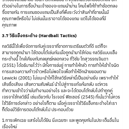
ตัวอย่างในการซื้อบ้านเจ้าของจะแถมผ้าม่าน โคมไฟให้ถ้าทำข้อตกลง
ซื้อขายกัน การแถมของแถมเป็นสิ่งที่พึงระวังว่าสินค้าที่ขายนั้นมี
คุณภาพดีหรือไม่ ไม่เช่นนั้นเราอาจได้ของแถม แต่ไม่ได้ของที่มี
คุณภาพ
3.7 วิธีแข็งกระด้าง (Hardball Tactics)
กลวิธีนี้ใช้เพื่อจัดการกับคู่เจรจาที่ขาดการเตรียมตัวที่ดี แต่ก็จะ
สามารถถูกนำมา ใช้ตอบโต้เช่นกันเมื่อถูกนำมาใช้ก่อน กลวิธีแบบแข็ง
กระด้างนี้ ใกล้เคียงกับกลยุทธ์หลอกลวง ที่วิชัย โถสุวรรณจินดา
(2551) ได้อธิบายไว้ว่า มีทั้งการข่มขู่ การทำให้กลัว การทำให้เข้าใจผิด
การแสดงความก้าวร้าวหรือไม่พอใจเพื่อทำให้อีกฝ่ายยอมตาม
Lewicki (2001) ไม่แนะนำให้ใช้กลวิธีเหล่านี้เป็นอย่างยิ่ง เพราะทำให้
เสียชื่อเสียง เสียความสัมพันธ์ นำไปสู่การแก้แค้นกลับ แต่ควร
ทำความเข้าใจว่ามันทำงานอย่างไร และจะได้ตอบโต้กลับไปถ้าถูกคู่
เจรจาใช้กลวิธีนี้ เช่นเดียวกับ โรเจอร์ ฟิชเชอร์ (2545) ที่เน้นว่าไม่ควร
ใช้วิธีการดังกล่าว อย่างไรก็ตาม เมื่อคู่เจรจาใช้วิธีแข็งกระด้างใส่เรา
ก็ต้องมีวิธีการตอบโต้กลับไป ประกอบด้วย
1.การเพิกเฉย แสร้งไม่ได้ยิน นิ่งเฉยซะ และพูดคุยกันในประเด็นอื่นใน
เรื่องใหม่