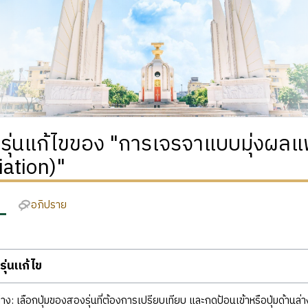
ิรุ่นแก้ไขของ "การเจรจาแบบมุ่งผลแพ
ation)"
อภิปราย
ุ่นแก้ไข
ง: เลือกปุ่มของสองรุ่นที่ต้องการเปรียบเทียบ และกดป้อนเข้าหรือปุ่มด้านล่า