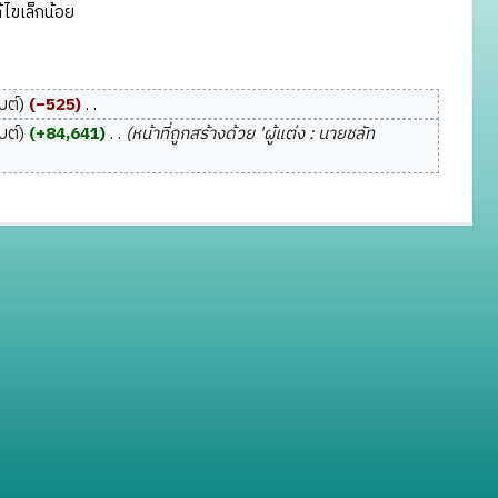
ไขเล็กน้อย
บต์
−525
‎
บต์
+84,641
‎
หน้าที่ถูกสร้างด้วย 'ผู้แต่ง : นายชลัท