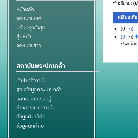
คำอธิบาย:
(ป
หน้าหลัก
จดหมายเหตุ
ปรับปรุงล่าสุด
ป
ก
2
ไ
สุ่มหน้า
ป
ก
3
ม่
ประเทืองร
จดหมายข่าว
มี
พ
ค
ฤ
ว
ษ
สถาบันพระปกเกล้า
า
ภ
ม
า
เว็บไซต์สถาบัน
ย่
ค
ฐานข้อมูลพระปกเกล้า
อ
ม
ก
แลกเปลี่ยนเรียนรู้
2
า
5
ข่าวสารจากสถาบัน
ร
5
ข้อมูลศิษย์เก่า
แ
7
ก้
ข้อมูลนักศึกษา
ไ
ข