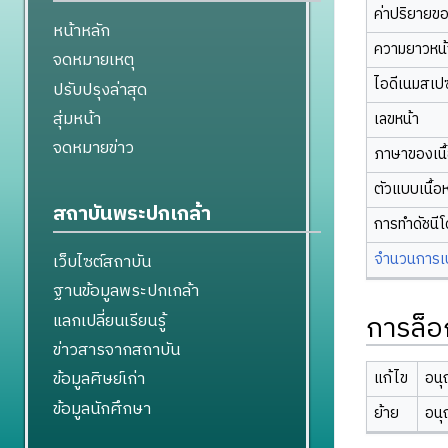
ค่าปริยายข
หน้าหลัก
ความยาวหน้า
จดหมายเหตุ
ไอดีเนมสเป
ปรับปรุงล่าสุด
สุ่มหน้า
เลขหน้า
จดหมายข่าว
ภาษาของเนื
ตัวแบบเนื้อ
สถาบันพระปกเกล้า
การทำดัชนี
จำนวนการเปล
เว็บไซต์สถาบัน
ฐานข้อมูลพระปกเกล้า
การล็อ
แลกเปลี่ยนเรียนรู้
ข่าวสารจากสถาบัน
ข้อมูลศิษย์เก่า
แก้ไข
อนุ
ข้อมูลนักศึกษา
ย้าย
อนุ