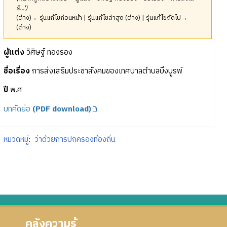
ริ...')
(ต่าง) ←รุ่นแก้ไขก่อนหน้า | รุ่นแก้ไขล่าสุด (ต่าง) | รุ่นแก้ไขถัดไป→
(ต่าง)
ผู้แต่ง
วิศิษฐ์ ทองรอง
ชื่อเรื่อง
การส่งเสริมประชาสังคมของเทศบาลตำบลบึงบูรพ์
ปี
พ.ศ
บทคัดย่อ
(PDF download)
หมวดหมู่
:
ว่าด้วยการปกครองท้องถิ่น
คลังความรู้