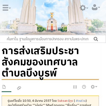
การส่งเสริมประชา
สังคมของเทศบาล
ตำบลบึงบูรพ์
รุ่นแก้ไขเมื่อ 10:50, 4 มีนาคม 2557 โดย
Suksan
(
คุย
|
ส่วนร่วม
)
(หน้าที่ถูกสร้างด้วย ''''ผู้แต่ง''' วิศิษฐ์ ทองรอง '''ชื่อเรื่อง''' การส่งเส