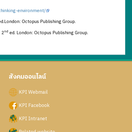
thinking-environment/
d.London: Octopus Publishing Group.
nd
 2
ed. London: Octopus Publishing Group.
สังคมออนไลน์
KPI Webmail
KPI Facebook
KPI Intranet
Related website