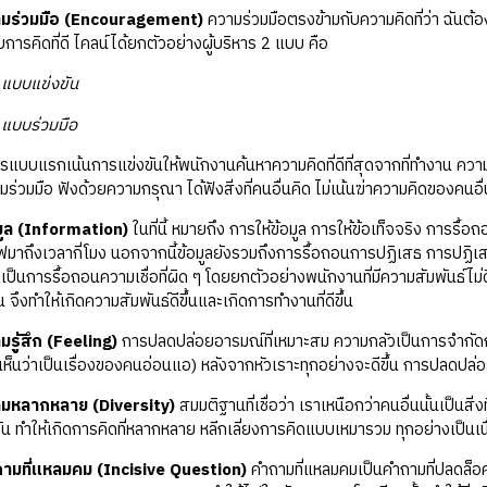
ามร่วมมือ (Encouragement)
ความร่วมมือตรงข้ามกับความคิดที่ว่า ฉันต้
การคิดที่ดี ไคลน์ได้ยกตัวอย่างผู้บริหาร 2 แบบ คือ
แข่งขัน
ร่วมมือ
แรกเน้นการแข่งขันให้พนักงานค้นหาความคิดที่ดีที่สุดจากที่ทำงาน ความคิด
มร่วมมือ ฟังด้วยความกรุณา ได้ฟังสิ่งที่คนอื่นคิด ไม่เน้นฆ่าความคิดของคนอ
มูล (Information)
ในที่นี้ หมายถึง การให้ข้อมูล การให้ข้อเท็จจริง การรื
ฟมาถึงเวลากี่โมง นอกจากนี้ข้อมูลยังรวมถึงการรื้อถอนการปฏิเสธ การปฏิเสธไม่
ป็นการรื้อถอนความเชื่อที่ผิด ๆ โดยยกตัวอย่างพนักงานที่มีความสัมพันธ์ไม่ดีก
้น จึงทำให้เกิดความสัมพันธ์ดีขึ้นและเกิดการทำงานที่ดีขึ้น
มรู้สึก (Feeling)
การปลดปล่อยอารมณ์ที่เหมาะสม ความกลัวเป็นการจำกัดกา
ะเห็นว่าเป็นเรื่องของคนอ่อนแอ) หลังจากหัวเราะทุกอย่างจะดีขึ้น การปลดปล่
ามหลากหลาย (Diversity)
สมมติฐานที่เชื่อว่า เราเหนือกว่าคนอื่นนั้นเป็นส
น ทำให้เกิดการคิดที่หลากหลาย หลีกเลี่ยงการคิดแบบเหมารวม ทุกอย่างเป็นเนื
ถามที่แหลมคม (Incisive Question)
คำถามที่แหลมคมเป็นคำถามที่ปลดล็อ