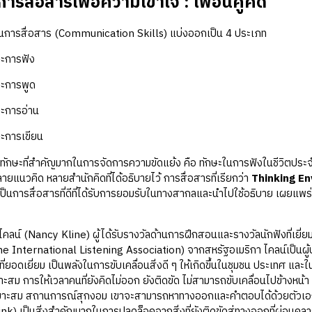
รสื่อสารเพื่อความเข้าใจ : เพื่อนคู่คิด
สื่อสาร (Communication Skills) แบ่งออกเป็น 4 ประเภท
การฟัง
การพูด
การอ่าน
ารเขียน
ที่สำคัญมากในการจัดการความขัดแย้ง คือ ทักษะในการฟังในชีวิตประจำวั
ีหลายแนวคิด หลายสำนักคิดที่ได้อธิบายไว้ การสื่อสารที่เรียกว่า
Thinking E
ป็นการสื่อสารที่ดีที่ได้รับการยอมรับในทางสากลและนำไปใช้อธิบาย เผยแพ
 (Nancy Kline) ผู้ได้รับรางวัลด้านการฝึกสอนและรางวัลนักฟังที่เยี
e International Listening Association) จากสหรัฐอเมริกา ไคลน์เป็นผู้
ิดที่ยอดเยี่ยม เป็นพลังในการขับเคลื่อนสิ่งดี ๆ ให้เกิดขึ้นในชุมชน ประเทศ แ
าะสม การให้เวลาคนที่ยังคิดไม่ออก ยังติดขัด ไม่สามารถขับเคลื่อนไปข้างหน้า ย
หมาะสม สถานการณ์สุกงอม เขาจะสามารถหาทางออกและคำตอบได้ด้วยตัวเอง
nk) เป็นสิ่งสำคัญมากในการปลดล็อคจากสิ่งที่ยังติดขัดสู่ทางออกที่ผ่อนคลาย