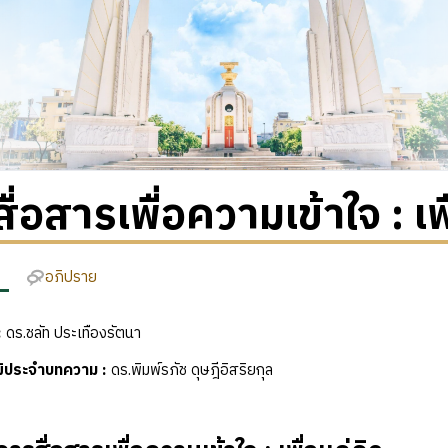
ื่อสารเพื่อความเข้าใจ : เพื
อภิปราย
:
ดร.ชลัท ประเทืองรัตนา
ุฒิประจำบทความ
:
ดร.พิมพ์รภัช ดุษฎีอิสริยกุล