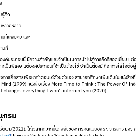
ล
้สึก
ลากหลาย
ี่แหลมคม และ
ที่
ประกอบนี้ มีความสำคัญและจำเป็นในการนำไปสู่การคิดที่ยอดเยี่ยม แต่อาจไ
ากเป็นพิเศษ แต่องค์ประกอบที่จำเป็นต้องใช้ จำเป็นต้องมี คือ การใส่ใจต่อผ
รสื่อสารเพื่อหาคำตอบได้ด้วยตัวเอง สามารถศึกษาเพิ่มเติมในหนังสือที่เธ
ind (1999) หนังสือเรื่อง More Time to Think : The Power Of Inde
t changes everything I won't interrupt you (2020)
ุกรม
งรัตนา.(2021). ให้เวลาคิดมากขึ้น: พลังของการคิดแบบอิสระ. วารสาร มจ
.tci
thaijo.org/index.php/Kanchanaeditor/article