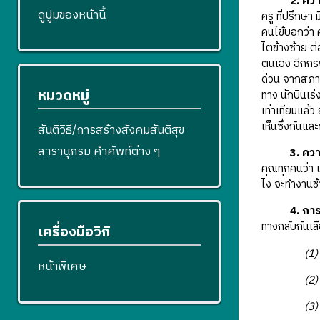
2. ควา
ดูปูมของหน้านี้
ครู ที่ปรึกษา
คนไข้บอกว่า ค
ไตข้างซ้าย ต
ตนเอง อีกกรณ
ด่วน จากสภาพอ
หมวดหมู่
ทาง นักบินเร่
เท่าเทียมแล้
เห็นซึ่งกันแล
สันติวิธี/การสร้างสังคมสันติสุข
สารานุกรม คำศัพท์ต่าง ๆ
3. คว
คุณทุกคนว่า 
ไง จะทำงานช้า
4. กา
ทางกลับกันเลื
เครื่องมือวิกิ
(1) การสรุ
หน้าพิเศษ
(2) ความจร
(3) การเจาะ