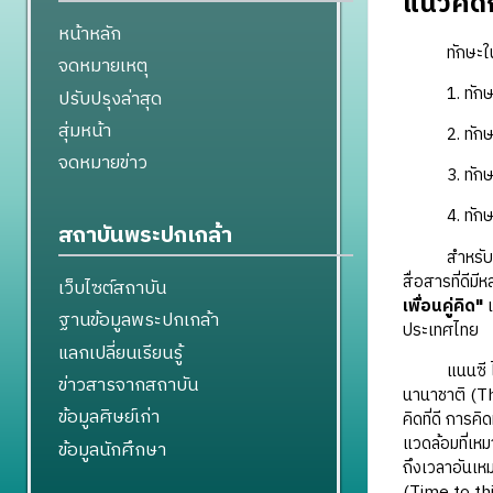
แนวคิดกา
หน้าหลัก
ทักษะในการ
จดหมายเหตุ
1. ทักษะ
ปรับปรุงล่าสุด
สุ่มหน้า
2. ทักษะ
จดหมายข่าว
3. ทักษะ
4. ทักษะก
สถาบันพระปกเกล้า
สำหรับทักษะ
สื่อสารที่ดีม
เว็บไซต์สถาบัน
เพื่อนคู่คิด"
เ
ฐานข้อมูลพระปกเกล้า
ประเทศไทย
แลกเปลี่ยนเรียนรู้
แนนซี ไคลน์
ข่าวสารจากสถาบัน
นานาชาติ (Th
ข้อมูลศิษย์เก่า
คิดที่ดี การค
แวดล้อมที่เหม
ข้อมูลนักศึกษา
ถึงเวลาอันเ
(Time to thi