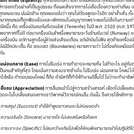
มเท่าเทียม (Equality)
ทุกคนเชื่อในความเท่าเทียมหรือไม่ ทุกคนได้รับการสั่
 มีการยกตัวอย่างที่เป็นรูปธรรม ถึงผลเสียจากการไม่เชื่อเรื่องความเท่าเทีย
ุณหมอเจน มันผิดข้าง คุณหมอแย้งว่า คุณไม่ต้องพูดอะไรอีก อย่าล้ำเส้น ทั้ง
่อมาคุณหมอก็ถูกฟ้องร้องและเพิกถอนใบอนุญาตเพราะหมอไม่เชื่อในความเท่า
ีหนึ่ง คือ เครื่องบินชนกันที่เตเนริฟ (Tenerife) ในปี พ.ศ. 2520 (ค.ศ. 
ากาศที่ไม่ดี ต่อมาเครื่องบินลำหนึ่งพยายามจะวิ่งข้ามรันเวย์ (Runway) แต่ม
งเครื่องบิน แต่ทางลูกเรือผู้ช่วยส่งเสียงเตือน แต่นักบินไม่ฟัง สุดท้ายเครื
ว ยังมีอีกประเด็น คือ ขอบเขต (Boundaries) หมายความว่า ไม่ต้องคิดเหมือน
ะกัน
ามผ่อนคลาย (Ease)
การไม่รีบเร่ง การทำอาจจะหมายถึง ไม่ทำอะไร อยู่กับตั
เป็นคนสำคัญที่สุด โดยเน้นความสงบจากข้างใน ไม่รีบเร่ง ผ่อนคลาย ไคลน์ได้ย
ได้หรือ คำตอบของไคลน์ ก็คือ ถ้ามีสติก็ทำให้ทำงานดีขึ้นได้ ไม่ว่าจะทำอาชี
รชื่นชม (Appreciation)
การชื่นชมนำไปสู่ความสร้างสรรค์ เลือดไปเลี้ยงสมอง
อดจะไม่ไปเลี้ยงสมองหากเราวิพากษ์วิจารณ์คนอื่น ดังนั้น จึงควรใช้หลักการ
ป (Succinct) ถ้าใช้คำพูดยาวคนจะไม่ค่อยจดจำ
ิงใจ (Sincere) มาจากใจ ไม่เสแสร้งหรือโกหก
จง (Specific) ไม่ชมกว้างเกินไปเพื่อให้คนฟังสามารถนำไปปฏิบัติได