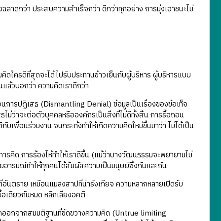
องฉลาดกว่า ประสบความสำเร็จกว่า ดีกว่าทุกอย่าง การมุ่งเอาชนะไม่
ใครดีที่สุดจะได้ไปรับประทานข้าวเย็นกับผู้บริหาร ผู้บริหารแบบ
ื่นแล้วบอกว่า ความคิดเราดีกว่า
้อถอนการปฏิเสธ (Dismantling Denial) ข้อมูลเป็นเรื่องของข้อเท็จ
ว่าจะต่อตัวบุคคลหรือองค์กรเป็นสิ่งที่ไม่ดีทั้งสิ้น การรื้อถอน
ับเพื่อนร่วมงาน จนกระทั่งทำให้เกิดความคิดใหม่ขึ้นมาว่า ไม่ได้เป็น
รคิด การร้องไห้ทำให้เราดีขึ้น (แม้ว่าบางวัฒนธรรมจะพยายามไม่
อยอารมณ์ทำให้ทุกคนได้สัมผัสความเป็นมนุษย์ซึ่งกันและกัน
ิ่งที่อันตราย เหมือนแมลงสาปที่น่ารังเกียจ ความหลากหลายเปิดรับ
้อเดียวกันหมด หลีกเลี่ยงอคติ
คออกจากสมมติฐานที่ขัดขวางความคิด (Untrue limiting