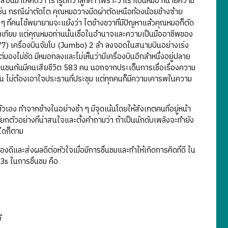
งสอนมาให้คิดว่า เรารู้ดีกว่าลูกค้า เพราะว่าเราเป็นหมอ ทนายความ
ม เช่น กรณีผ่าตัดไต คุณหมอวางมีดผ่าตัดเหนือท้องน้อยข้างซ้าย
 ๆ ที่คนไข้พยายามจะแย้งว่า ไตข้างขวาที่มีปัญหาแล้วคุณหมอก็ตัด
เทียม แต่คุณหมอท่านนั้นเชื่อในอำนาจและความเป็นมืออาชีพของ
1977) เครื่องบินจัมโบ (Jumbo) 2 ลำ ลงจอดในสนามบินอย่างเร่ง
องไม่ชัด มีหมอกลงและไม่เห็นว่ามีเครื่องบินอีกลำหนึ่งอยู่ปลาย
่องบินชนกันมีคนเสียชีวิต 583 คน นอกจากประเด็นการเชื่อเรื่องความ
กัน ไม่ต้องเอาใจประธานที่ประชุม แต่ทุกคนก็มีความเคารพในความ
วเอง ทำจากข้างในอย่างช้า ๆ มีจุดเน้นโดยให้สังเกตคนที่อยู่หน้า
กตัวอย่างที่น่าสนใจและตั้งคำถามว่า ถ้าเป็นนักดับเพลิงจะทำยัง
พใดก็ตาม
ดีและส่งผลดีต่อหัวใจเมื่อมีการชื่นชมและทำให้เกิดการคิดที่ดี ใน
 3s ในการชื่นชม คือ
้