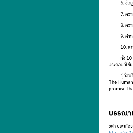
6. ข้อมู
7. ความรู
8. ความห
9. คำถามท
10. สถาน
ทั้ง 10 องค์
ประกอบที่ใช้ม
ผู้ที่สนใจกา
The Human M
promise tha
บรรณาน
ชลัท ประเทือ
https://so05