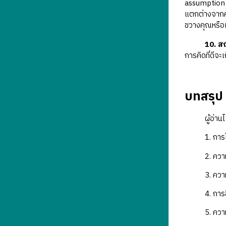
assumption t
แตกต่างจากควา
ขวางคุณหรือเ
10. สถ
การคิดที่ดีจะ
บทสรุป
ผู้อ่านได้รั
1. การใส่ใ
2. ความเท
3. ความผ
4. การชื
5. ความร