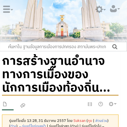
การสร้างฐานอำนาจ
ทางการเมืองของ
นักการเมืองท้องถิ่น...
รุ่นแก้ไขเมื่อ 13:28, 31 ธันวาคม 2557 โดย
Suksan
(
คุย
|
ส่วนร่วม
)
(
ต่าง
)
←รุ่นแก้ไขก่อนหน้า
| รุ่นแก้ไขล่าสุด (ต่าง) | รุ่นแก้ไขถัดไป→