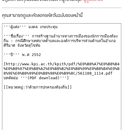
คุณสามารถดูและคัดลอกรหัสต้นฉบับของหน้านี้