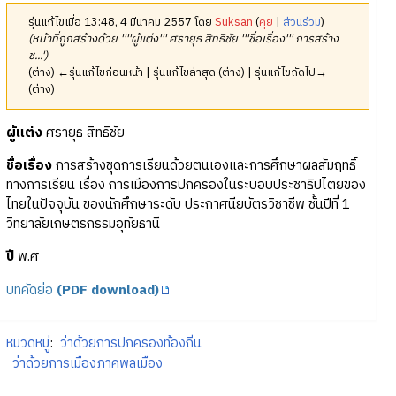
รุ่นแก้ไขเมื่อ 13:48, 4 มีนาคม 2557 โดย
Suksan
(
คุย
|
ส่วนร่วม
)
(หน้าที่ถูกสร้างด้วย ''''ผู้แต่ง''' ศรายุธ สิทธิชัย '''ชื่อเรื่อง''' การสร้าง
ช...')
(ต่าง) ←รุ่นแก้ไขก่อนหน้า | รุ่นแก้ไขล่าสุด (ต่าง) | รุ่นแก้ไขถัดไป→
(ต่าง)
ผู้แต่ง
ศรายุธ สิทธิชัย
ชื่อเรื่อง
การสร้างชุดการเรียนด้วยตนเองและการศึกษาผลสัมฤทธิ์
ทางการเรียน เรื่อง การเมืองการปกครองในระบอบประชาธิปไตยของ
ไทยในปัจจุบัน ของนักศึกษาระดับ ประกาศนียบัตรวิชาชีพ ชั้นปีที่ 1
วิทยาลัยเกษตรกรรมอุทัยธานี
ปี
พ.ศ
บทคัดย่อ
(PDF download)
หมวดหมู่
:
ว่าด้วยการปกครองท้องถิ่น
ว่าด้วยการเมืองภาคพลเมือง