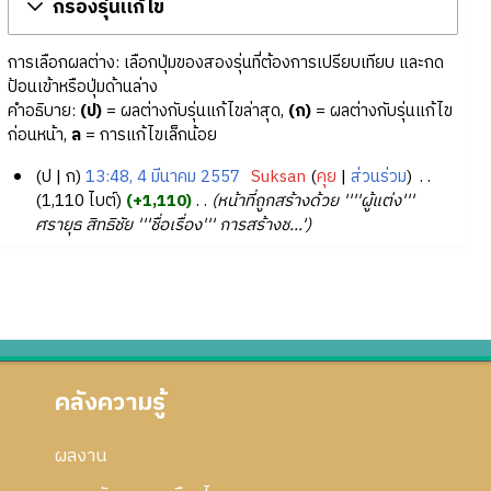
กรองรุ่นแก้ไข
การเลือกผลต่าง: เลือกปุ่มของสองรุ่นที่ต้องการเปรียบเทียบ และกด
ป้อนเข้าหรือปุ่มด้านล่าง
คำอธิบาย:
(ป)
= ผลต่างกับรุ่นแก้ไขล่าสุด,
(ก)
= ผลต่างกับรุ่นแก้ไข
ก่อนหน้า,
ล
= การแก้ไขเล็กน้อย
ป
ก
13:48, 4 มีนาคม 2557
‎
Suksan
คุย
ส่วนร่วม
‎
4
1,110 ไบต์
+1,110
‎
หน้าที่ถูกสร้างด้วย ''''ผู้แต่ง'''
ศรายุธ สิทธิชัย '''ชื่อเรื่อง''' การสร้างช...'
มี
น
า
ค
ม
2
5
คลังความรู้
5
7
ผลงาน