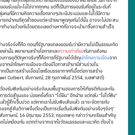
ay ที่มีทุกกลุ่มที่แตกต่างกันทั้งในแง่ของเป้าหมายและวิธีการจาก
รยอมรับแม้จะไม่ใช่จากทุกคน แต่ก็เป็นการยอมรับที่อยู่ในระดับที่
ุ่มคนที่มีความคิดความเชื่อกลางๆประนีประนอมและไม่ได้มีความ
รถนำคนที่สุดขั้วของแต่ละฝ่ายมาพูดคุยกันได้นั้น อาจจะไม่ประสบ
ละมาทำงานด้วยกันโดยตรงเลยต่างหากที่อาจจะนำมาซึ่งความสำเร็จ
างจริงจังก็คือ ตอนที่รัฐบาลแถลงยอมรับว่ามีความไม่เป็นธรรมเกิด
รรมเหล่านั้น พยายามสร้างโอกาสและ
ความเท่าเทียม
กันทางสังคม
งการยุติปัญหาจริงๆก็คือการที่รัฐบาลได้เชิญ
นักโทษการเมือง
จาก
ื่องจากนักโทษการเมืองจะต้องมีโอกาสเข้ามามีส่วนร่วมใน
จากเป็นการสร้างเงื่อนไขหรือบรรยากาศที่เอื้อต่อการสร้าง
ael Culbert, สัมภาษณ์, 28 กุมภาพันธ์ 2554, เบลฟาสต์)
ต้องรับฟังกันอย่างจริงจังบนพื้นฐานของการให้เกียรติกันและกัน
อสู้รุนแรง บ่อยครั้งที่เรา “ได้ยิน” อีกฝ่าย แต่กลับ “ไม่ได้ฟัง”
ังแล้วรู้สึกเจ็บปวด แต่หากเราไม่รับฟังเสียแล้ว เราจะจัดการกับ
้าวแรกสู่สันติภาพจึงต้องเป็นการเริ่มต้นรับฟังกันอย่างจริงๆจังๆ”
สัมภาษณ์, 16 มิถุนายน 2553, กรุงเทพฯ) กล่าวว่าบทเรียนสำคัญ
ี่คิดไม่เหมือนกัน แตกต่างจากเราทั้งวัฒนธรรมและแนวคิด ต้องใจ