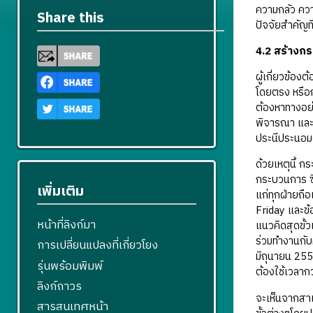
ความกลัว ควา
Share this
ปัจจัยสำคัญ
4.2 สร้างกร
ผู้เกี่ยวข้อง
โดยตรง หรือกา
ต้องหาทางอย่า
พิจารณา และต
ประนีประนอมด้
ด้วยเหตุนี้
กระบวนการ ซึ่
เพิ่มเติม
แก่ทุกฝ่ายถือ
Friday และข้อ
หน้าที่ลิงก์มา
แนวคิดสุดขั้ว
ร่วมทำงานกับค
การเปลี่ยนแปลงที่เกี่ยวโยง
มิถุนายน 2553
รุ่นพร้อมพิมพ์
ต้องใช้เวลากว
ลิงก์ถาวร
จะเห็นจากสาเ
สารสนเทศหน้า