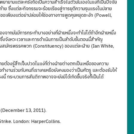
พยายามแต่ละครั้งถือเป็นความสำเร็จในตัวมันเองในแง่ที่เป็นปัจจัย
ท้าย ซึ่งแต่ละกิจกรรมจะร้อยเรียงสู่การยุติความรุนแรงในปลาย
นี้ ขอเพียงแต่อย่าปล่อยให้ช่องทางการพูดคุยหยุดชะงัก (Powell,
จากมันมีการกระทำบางอย่างที่ฝ่ายหนึ่งจะทำไม่ได้ถ้าอีกฝ่ายหนึ่ง
 ซึ่งจังหวะเวลาและการดำเนินการเป็นลำดับขั้นตอนนี้สำคัญ
หว่างสมัครพรรคพวก (Constituency) ของแต่ละฝ่าย (Ian White,
ายต้องรู้สึกเจ็บปวดในแง่ที่ต่างฝ่ายต่างตกเป็นเหยื่อของความ
งทำงานร่วมกับคนที่เราเคยหรือยังคงมองว่าเป็นศัตรู และต้องรับให้
ตรงนี้ กระบวนการสันติภาพอาจจะยังมิได้เกิดขึ้นจริงก็เป็นได้
(December 13, 2011).
trike. London: HarperCollins.