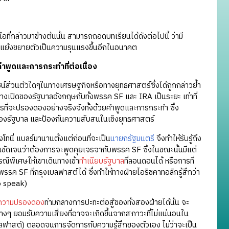
ที่กล่าวมาข้างต้นนั้น สามารถถอดบทเรียนได้ดังต่อไปนี้ ว่ามี
ขัดแย้งขยายตัวเป็นความรุนแรงขึ้นอีกในอนาคต
ำพูดและการกระทำที่ต่อเนื่อง
น์ส่วนตัวใดๆในทางเศรษฐกิจหรือทางยุทธศาสตร์ซึ่งได้ถูกกล่าวย้ำ
งเปิดของรัฐบาลอังกฤษกับทั้งพรรค SF และ IRA เป็นระยะ เท่าที่
รที่จะปรองดองอย่างจริงจังทั้งด้วยคำพูดและการกระทำ ซึ่ง
องรัฐบาล และป้องกันความสับสนในเชิงยุทธศาสตร์
นี่ แบลร์มานานตั้งแต่ก่อนที่จะเป็น
นายกรัฐมนตรี
จึงทำให้รับรู้ถึง
ืนชัดเจนว่าต้องการจะพูดคุยเจรจากับพรรค SF ซึ่งในขณะนั้นมีแต่
กรณีพิเศษให้เขาเดินทางเข้า
ทำเนียบรัฐบาล
ที่ลอนดอนได้ หรือการที่
าพรรค SF ที่กรุงเบลฟาสต์ได้ ซึ่งทำให้ทางฝ่ายไอริชคาทอลิกรู้สึกว่า
to speak)
ความปรองดอง
ท่ามกลางการปะทะต่อสู้ของทั้งสองฝ่ายได้นั้น จะ
 ยอมรับความเสี่ยงที่อาจจะเกิดขึ้นจากสภาวะที่ไม่แน่นอนใน
ฟาสต์) ตลอดจนการจัดการกับความรู้สึกของตัวเอง ไม่ว่าจะเป็น