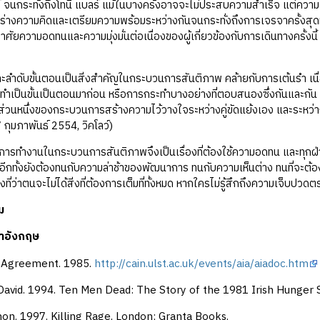
์ จนกระทั่งถึงโทนี่ แบลร์ แม้ในบางครั้งอาจจะไม่ประสบความสำเร็จ แต่ความ
อร่างความคิดและเตรียมความพร้อมระหว่างกันจนกระทั่งถึงการเจรจาครั้งสุด
าศัยความอดทนและความมุ่งมั่นต่อเนื่องของผู้เกี่ยวข้องกับการเดินทางครั้ง
ะลำดับขั้นตอนเป็นสิ่งสำคัญในกระบวนการสันติภาพ คล้ายกับการเต้นรำ เนื่อง
ต้องทำเป็นขั้นเป็นตอนมาก่อน หรือการกระทำบางอย่างที่ตอบสนองซึ่งกันและกัน
นส่วนหนึ่งของกระบวนการสร้างความไว้วางใจระหว่างคู่ขัดแย้งเอง และระ
กุมภาพันธ์ 2554, วิคโลว์)
นี้ การทำงานในกระบวนการสันติภาพจึงเป็นเรื่องที่ต้องใช้ความอดทน และทุกฝ่
น อีกทั้งยังต้องทนกับความล่าช้าของพัฒนาการ ทนกับความเห็นต่าง ทนที่จะต้อ
งที่ว่าตนจะไม่ได้สิ่งที่ต้องการเต็มที่ทั้งหมด หากใครไม่รู้สึกถึงความเจ็บปวด
ม
าอังกฤษ
h Agreement. 1985.
http://cain.ulst.ac.uk/events/aia/aiadoc.htm
David. 1994. Ten Men Dead: The Story of the 1981 Irish Hunger S
mon. 1997. Killing Rage. London: Granta Books.