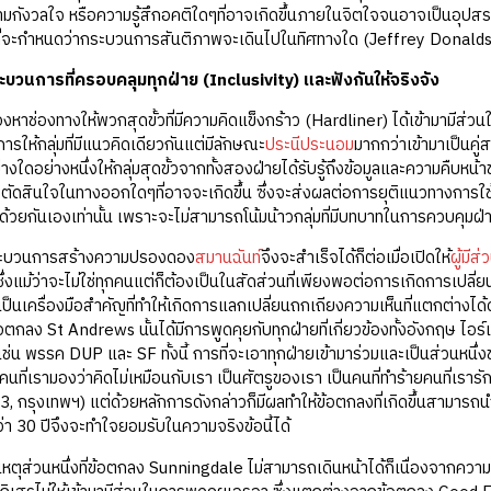
มกังวลใจ หรือความรู้สึกอคติใดๆที่อาจเกิดขึ้นภายในจิตใจจนอาจเป็นอุปสรร
ที่จะกำหนดว่ากระบวนการสันติภาพจะเดินไปในทิศทางใด (Jeffrey Donaldso
ะบวนการที่ครอบคลุมทุกฝ่าย (Inclusivity) และฟังกันให้จริงจัง
ต้องหาช่องทางให้พวกสุดขั้วที่มีความคิดแข็งกร้าว (Hardliner) ได้เข้ามามีส่
รให้กลุ่มที่มีแนวคิดเดียวกันแต่มีลักษณะ
ประนีประนอม
มากกว่าเข้ามาเป็นคู่
งใดอย่างหนึ่งให้กลุ่มสุดขั้วจากทั้งสองฝ่ายได้รับรู้ถึงข้อมูลและความคืบห
ัดสินใจในทางออกใดๆที่อาจจะเกิดขึ้น ซึ่งจะส่งผลต่อการยุติแนวทางการใช้ค
วยกันเองเท่านั้น เพราะจะไม่สามารถโน้มน้าวกลุ่มที่มีบทบาทในการควบคุมฝ่าย
 กระบวนการสร้างความปรองดอง
สมานฉันท์
จึงจะสำเร็จได้ก็ต่อเมื่อเปิดให้
ผู้มีส
งแม้ว่าจะไม่ใช่ทุกคนแต่ก็ต้องเป็นในสัดส่วนที่เพียงพอต่อการเกิดการเปลี่ยน
เป็นเครื่องมือสำคัญที่ทำให้เกิดการแลกเปลี่ยนถกเถียงความเห็นที่แตกต่างได
ตกลง St Andrews นั้นได้มีการพูดคุยกับทุกฝ่ายที่เกี่ยวข้องทั้งอังกฤษ ไอร
เช่น พรรค DUP และ SF ทั้งนี้ การที่จะเอาทุกฝ่ายเข้ามาร่วมและเป็นส่วนหนึ่
นที่เรามองว่าคิดไม่เหมือนกับเรา เป็นศัตรูของเรา เป็นคนที่ทำร้ายคนที่เรา
, กรุงเทพฯ) แต่ด้วยหลักการดังกล่าวก็มีผลทำให้ข้อตกลงที่เกิดขึ้นสามารถนำไ
่า 30 ปีจึงจะทำใจยอมรับในความจริงข้อนี้ได้
หตุส่วนหนึ่งที่ข้อตกลง Sunningdale ไม่สามารถเดินหน้าได้ก็เนื่องจากค