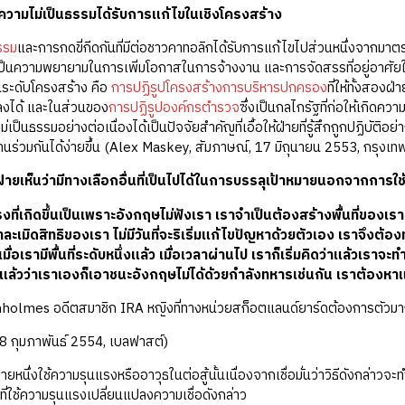
งความไม่เป็นธรรมได้รับการแก้ไขในเชิงโครงสร้าง
รรม
และการกดขี่กีดกันที่มีต่อชาวคาทอลิกได้รับการแก้ไขไปส่วนหนึ่งจากมา
ะเป็นความพยายามในการเพิ่มโอกาสในการจ้างงาน และการจัดสรรที่อยู่อาศัยให
นระดับโครงสร้าง คือ
การปฏิรูปโครงสร้างการบริหารปกครอง
ที่ให้ทั้งสองฝ
ลงได้ และในส่วนของ
การปฏิรูปองค์กรตำรวจ
ซึ่งเป็นกลไกรัฐที่ก่อให้เกิดค
ม่เป็นธรรมอย่างต่อเนื่องได้เป็นปัจจัยสำคัญที่เอื้อให้ฝ่ายที่รู้สึกถูกปฏิบั
านร่วมกันได้ง่ายขึ้น (Alex Maskey, สัมภาษณ์, 17 มิถุนายน 2553, กรุงเท
กฝ่ายเห็นว่ามีทางเลือกอื่นที่เป็นไปได้ในการบรรลุเป้าหมายนอกจากการ
ที่เกิดขึ้นเป็นเพราะอังกฤษไม่ฟังเรา เราจำเป็นต้องสร้างพื้นที่ของเรา เ
่าละเมิดสิทธิของเรา ไม่มีวันที่จะริเริ่มแก้ไขปัญหาด้วยตัวเอง เราจึงต้
เมื่อเรามีพื้นที่ระดับหนึ่งแล้ว เมื่อเวลาผ่านไป เราก็เริ่มคิดว่าแล้วเรา
กแล้วว่าเราเองก็เอาชนะอังกฤษไม่ได้ด้วยกำลังทหารเช่นกัน เราต้องหา
holmes อดีตสมาชิก IRA หญิงที่ทางหน่วยสก็อตแลนด์ยาร์ดต้องการตัวมาก
8 กุมภาพันธ์ 2554, เบลฟาสต์)
่ายหนึ่งใช้ความรุนแรงหรืออาวุธในต่อสู้นั้นเนื่องจากเชื่อมั่นว่าวิธีดังกล่า
ที่ใช้ความรุนแรงเปลี่ยนแปลงความเชื่อดังกล่าว