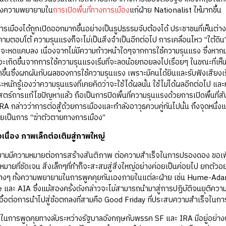
ถึงความพยายามใน
การเปิดพื้นที่ทางการเมือง
แก่ฝ่าย Nationalist ให้มากขึ้น
ทางการเมืองได้ถูกเปิดออกมากขึ้นอย่างเป็นรูปธรรมจับต้องได้ ประชาชนที่เห็
คุกคามตอบโต้ ความรุนแรงก็จะไม่เป็นสิ่งจำเป็นอีกต่อไป การเคลื่อนไหว “ใต้
จะหดแคบลง เนื่องจากไม่มีความก้าวหน้าใดๆจากการใช้ความรุนแรง ซึ่งหากมอ
่จะเกิดขึ้นจากการใช้ความรุนแรงเริ่มที่จะลดน้อยถอยลงไปเรื่อยๆ ในขณะที่เห
ขึ้นซึ่งผกผันกับผลของการใช้ความรุนแรง เพราะมีคนได้ยินและรับฟังเสียงเรียก
หนักรู้เองว่าความรุนแรงที่เคยคิดว่าจะใช้ได้ผลนั้น ใช้ไม่ได้ผลอีกต่อไป แล
สตร์การแก้ไขปัญหาแล้ว ถือเป็นการปิดพื้นที่ความรุนแรงด้วยการเปิดพื้นที่
A กล่าวว่าการต่อสู้ด้วยการเมืองและกำลังอาวุธควบคู่กันไปนั้น ถึงจุดหนึ่ง
ยเป็นการ “ฆ่าตัวตายทางการเมือง”
เนื่อง ภาพเล็กต่อเติมสู่ภาพใหญ่
ามมีความหมายต่อการสร้างสันติภาพ ต่อความสำเร็จในการปรองดอง ขอเพีย
าหมายที่ชัดเจน สิ่งเล็กๆที่ทำก็จะสะสมสู่สิ่งใหญ่อย่างค่อยเป็นค่อยไป ยก
ต่างๆ ทั้งความพยายามในการพูคคุยกันเองภายในแต่ละฝ่าย เช่น Hume-Adam 
และ AIA ซึ่งแม้สองครั้งดังกล่าวจะไม่สามารถนำมาสู่การปฏิบัติจนยุติความ
อื้อต่อการนำไปสู่ข้อตกลงที่สามคือ Good Friday ที่ประสบความสำเร็จในการ
การพูดคุยทางลับระหว่างรัฐบาลอังกฤษกับพรรค SF และ IRA มีอยู่อย่างต่