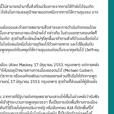
ิธีนี้ไม่สามารถนำมาซึ่งสิ่งที่ตนต้องการจากการใช้กำลังได้จนเกิด
ป็นไปได้จริงในการบรรลุเป้าหมายนอกเหนือจากการใช้ความรุนแรง อาจ
คู่ขัดแย้งเองและด้วยการพยายามสื่อสารและการดำเนินกิจกรรมโดย
ายหนึ่งจะสามารถเอาชนะอีกฝ่ายได้ กล่าวคือ ในช่วงแรกทางกองทัพก็
เกิด’ สุดท้ายก็จะมีคนใหม่ๆที่ลุกขึ้นมาทำตามสิ่งที่ตัวเองเชื่อต่อไป
ในไอร์แลนด์เหนือไม่อาจยุติลงได้ด้วยการทหาร และได้ยืนยันกับ
พูดคุยแต่ต้องหยุดใช้ความรุนแรงก่อนจึงจะมาคุยกันได้ (Jeffrey
การเมือง (Alex Maskey, 17 มิถุนายน 2553, กรุงเทพฯ) แต่ภายหลัง
ถทำให้บรรลุเป้าหมายทางการเมืองของตนได้ (Michael Culbert,
ชาการ หรือองค์กรพัฒนาเอกชนหลายส่วนที่ริเริ่มให้เกิดการพูด
ษณ์, 17 มิถุนายน 2553, กรุงเทพฯ) สุดท้ายก็ส่งผลให้คู่ขัดแย้ง
ึ้น จากการที่รัฐบาลอังกฤษพยายามแสดงให้เห็นในช่วงหลังว่ารับฟัง
ข้าสู่กระบวนการพูดคุยเจรจา ซึ่งเป็นการเปิดพื้นที่ทางการเมือง
วิธีโดยไม่ถูกกดดันจากรัฐ หรือข้อตกลง AIA ที่เปิดพื้นที่ให้
ของความขัดแย้งในไอร์แลนด์เหนือ ก็เป็นอีกตัวอย่างหนึ่งที่