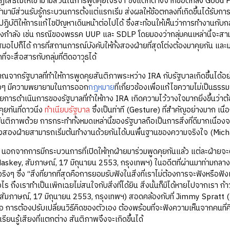
ฏิเสธไม่ให้เข้ามามีส่วนในการพูดคุยเจรจา ซึ่งแตกต่างจากข้อตกลง Good Frid
้ามามีส่วนรับรู้กระบวนการตั้งแต่แรกเริ่ม ส่งผลให้ข้อตกลงที่เกิดขึ้นได้รับกา
ิบัติให้การแก้ไขปัญหาเดินหน้าต่อไปได้ ซึ่งสะท้อนให้เห็นว่าการทำงานกับกล
องกำลัง เช่น กรณีของพรรค UUP และ SDLP โดยมองว่ากลุ่มคนเหล่านี้จะสามา
มอไปก็ได้ การที่สถานการณ์บังคับให้ทั้งสองฝ่ายที่สุดโต่งต้องมาคุยกัน แ
่จะสื่อสารกับกลุ่มที่ติดอาวุธได้
จากรัฐบาลที่ทำให้การพูดคุยสันติภาพระหว่าง IRA กับรัฐบาลเกิดขึ้นได้อย่
่จริงๆ มีความพยายามในการออก
กฎหมาย
ที่เกี่ยวข้องเพื่อแก้ไขความไม่เป็นธ
การดำเนินการของรัฐบาลที่ทำให้ทาง IRA เกิดความไว้วางใจมากยิ่งขึ้นว่าต้อ
ุยกันที่ดาวนิ่ง
ทำเนียบรัฐบาล
ซึ่งเป็นท่าที (Gesture) ที่สำคัญอย่างมาก เน
ติภาพด้วย การกระทำทั้งหมดเหล่านี้ของรัฐบาลถือเป็นการสิ่งที่ดีมากเนื่อง
ั้งสองฝ่ายสามารถเริ่มต้นทำงานด้วยกันได้บนพื้นฐานของความจริงใจ (Mich
 นอกจากการมีกระบวนการที่เปิดให้ทุกฝ่ายมาร่วมพูดคุยกันแล้ว แต่ละฝ่ายจะ
skey, สัมภาษณ์, 17 มิถุนายน 2553, กรุงเทพฯ) ในอดีตที่ผ่านมาท่ามกลางการต่
จริงๆ ซึ่ง “สิ่งที่ยากที่สุดคือการยอมรับฟังในสิ่งที่เราไม่ต้องการจะฟังหรือฟ
ไร ถึงเราทำเป็นเพิกเฉยไม่สนใจกับสิ่งที่ได้ยิน สิ่งนั้นก็มิได้หายไปจากเรา ก
สัมภาษณ์, 17 มิถุนายน 2553, กรุงเทพฯ) สอดคล้องกับที่ Jimmy Spratt (
ือ การต้องปรับเปลี่ยนวิธีคิดของตัวเอง ต้องพร้อมที่จะฟังความเห็นจากคนท
ียนรู้เสียงที่แตกต่าง สันติภาพจึงจะเกิดขึ้นได้