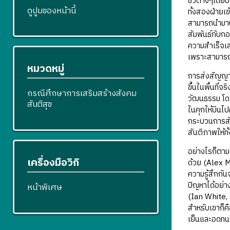
ขั้วต่างๆโดยป
ดูปูมของหน้านี้
ทั้งสองฝ่ายเข
สามารถนำมาปฏ
สัมพันธ์กับก
ความสำเร็จเส
เพราะสามารถที
หมวดหมู่
การส่งสัญญาณ
ขึ้นในพื้นที
กรณีศึกษาการเสริมสร้างสังคม
วัฒนธรรม โดย
สันติสุข
ในคุกให้บินไปค
กระบวนการสัน
สันติภาพให้ท
อย่างไรก็ตาม
เครื่องมือวิกิ
ด้วย (Alex Ma
ความรู้สึกกัน
ปัญหาได้อย่าง
หน้าพิเศษ
(Ian White, 
สำหรับเขาก็ค
เย็นและอดทนเร