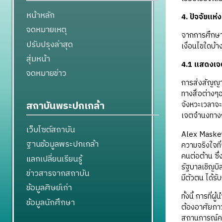
หน้าหลัก
4. ปัจจัยแ
จดหมายเหตุ
จากการศึกษา
ปรับปรุงล่าสุด
เงื่อนไขใดบ้
สุ่มหน้า
4.1 แสดงเจต
จดหมายข่าว
การส่งสัญ
ทางสื่อต่างๆ
สถาบันพระปกเกล้า
จังหวะเวลาจะ
เจตจำนงทางการ
เว็บไซต์สถาบัน
Alex Maskey 
ฐานข้อมูลพระปกเกล้า
ความจริงใจที
คนต่อต้าน ซึ่
แลกเปลี่ยนเรียนรู้
รัฐบาลเชิญบิล
ข่าวสารจากสถาบัน
มีตัวตน ได้ร
ข้อมูลศิษย์เก่า
ทั้งนี้ การที่
ข้อมูลนักศึกษา
ต้องอาศัยภาว
สถานการณ์ควา