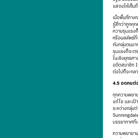
แสดงให้เห็น
เมื่อพื้นที่
รู้สึกว่าถูก
ความรุนแรงก็
หรือผลลัพธ์ที
กับกลุ่มตนมาก
รุนแรงก็จะตระ
ในเชิงยุทธศา
อดีตสมาชิก IR
ต่อไปก็จะกลา
4.5 อดทนต่อ
ทุกความพยาย
แก้ไข และเป้
ระหว่างกลุ่ม
Sunningdale 
บรรยากาศที่เ
ความพยายามใน