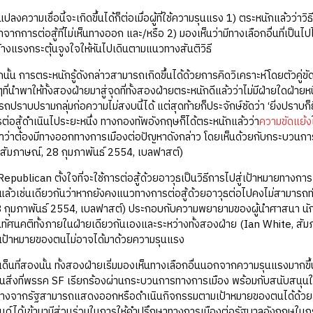
ปลงความเชื่อนี้จะเกิดขึ้นได้ก็ต่อเมื่อผู้ที่ใช้ความรุนแรง 1) ตระหนักแล้วว่าว
้าจากการต่อสู้ที่ไม่เห็นทางออก และ/หรือ 2) มองเห็นว่ามีทางเลือกอื่นที่เ
างแรงกระตุ้นจูงใจให้หันไปเดินตามแนวทางสันติวิธี
นั้น การตระหนักรู้ดังกล่าวสามารถเกิดขึ้นได้ด้วยการคิดวิเคราะห์โดยตัว
ี่นำพาให้ทั้งสองฝ่ายมาสู่จุดที่ทั้งสองฝ่ายตระหนักดีแล้วว่าไม่มีฝ่ายใดฝ่
ถปราบปรามกลุ่มก่อความไม่สงบนี้ได้ แต่สุดท้ายก็ประจักษ์ชัดว่า ‘ยิ่งปราบก็ยิ่ง
การต่อสู้ดำเนินไประยะหนึ่ง ทางกองทัพอังกฤษก็ได้ตระหนักแล้วว่า
ความขัดแย้ง
ว่าต้องมีทางออกทางการเมืองต่อปัญหาดังกล่าว โดยเห็นด้วยกับกระบวนการ
สัมภาษณ์, 28 กุมภาพันธ์ 2554, เบลฟาสต์)
Republican ตั้งใจที่จะใช้การต่อสู้ด้วยอาวุธเป็นวิธีการไปสู่เป้าหมายทาง
ักแล้วเช่นเดียวกันว่าหากยังคงแนวทางการต่อสู้ด้วยอาวุธต่อไปคงไม่สามาร
 กุมภาพันธ์ 2554, เบลฟาสต์) ประกอบกับความพยายามของผู้นำศาสนา นักวิ
นทัศนคติทั้งภายในฝ่ายเดียวกันเองและระหว่างทั้งสองฝ่าย (Ian White, สัมภา
าเป้าหมายของตนไม่อาจได้มาด้วยความรุนแรง
ด็นที่สองนั้น ทั้งสองฝ่ายเรี่มมองเห็นทางเลือกอื่นนอกจากความรุนแรงมากข
ในสิ่งที่พรรค SF เรียกร้องผ่านกระบวนการทางการเมือง พร้อมกับสนับสนุนให้เ
ห็นต่างจากรัฐสามารถแสดงออกหรือดำเนินกิจกรรมตามเป้าหมายของตนได้ด้วยสันติ
นด์ได้เข้ามามีส่วนร่วมในการให้คำปรึกษาทางการเมืองต่อรัฐบาลอังกฤษในกรณี