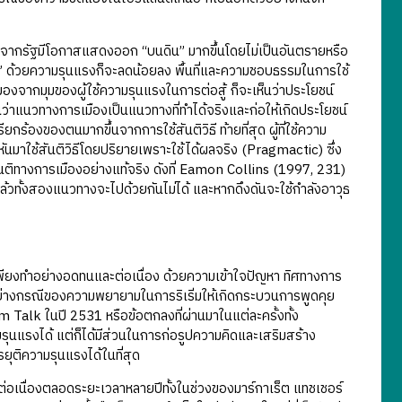
นต่างจากรัฐมีโอกาสแสดงออก “บนดิน” มากขึ้นโดยไม่เป็นอันตรายหรือ
ดิน” ด้วยความรุนแรงก็จะลดน้อยลง พื้นที่และความชอบธรรมในการใช้
งจากมุมของผู้ใช้ความรุนแรงในการต่อสู้ ก็จะเห็นว่าประโยชน์
็นว่าแนวทางการเมืองเป็นแนวทางที่ทำได้จริงและก่อให้เกิดประโยชน์
ร้องของตนมากขึ้นจากการใช้สันติวิธี ท้ายที่สุด ผู้ที่ใช้ความ
ะหันมาใช้สันติวิธีโดยปริยายเพราะใช้ได้ผลจริง (Pragmactic) ซึ่ง
สันติทางการเมืองอย่างแท้จริง ดังที่ Eamon Collins (1997, 231)
แล้วทั้งสองแนวทางจะไปด้วยกันไม่ได้ และหากดึงดันจะใช้กำลังอาวุธ
งทำอย่างอดทนและต่อเนื่อง ด้วยความเข้าใจปัญหา ทิศทางการ
ตัวอย่างกรณีของความพยายามในการริเริ่มให้เกิดกระบวนการพูดคุย
Talk ในปี 2531 หรือข้อตกลงที่ผ่านมาในแต่ละครั้งทั้ง
รุนแรงได้ แต่ก็ได้มีส่วนในการก่อรูปความคิดและเสริมสร้าง
ยุติความรุนแรงได้ในที่สุด
อเนื่องตลอดระยะเวลาหลายปีทั้งในช่วงของมาร์กาเร็ต แทชเชอร์