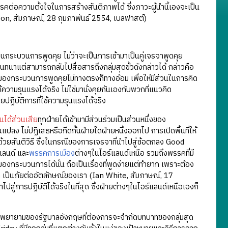
คต่อความตั้งใจในการสร้างสันติภาพได้ ซึ่งภาวะผู้นำนี้เองจะเป็น
n, สัมภาษณ์, 28 กุมภาพันธ์ 2554, เบลฟาสต์)
วนในกระบวนการพูดคุย ไม่ว่าจะเป็นการเข้ามาเป็นคู่เจรจาพูดคุย
สนทนาแต่สามารถกลับไปสื่อสารถึงกลุ่มสุดขั้วดังกล่าวได้ กล่าวคือ
น้าของกระบวนการพูดคุยไม่ทางตรงก็ทางอ้อม เพื่อให้มีส่วนในการคิด
วามรุนแรงได้จริง ไม่ใช่มานั่งคุยกันเองกับพวกที่แนวคิด
ปฏิบัติการที่ใช้ความรุนแรงได้จริง
่วนได้ส่วนเสีย
ทุกฝ่ายได้เข้ามามีส่วนร่วมเป็นส่วนหนึ่งของ
แปลง ไม่ปฏิเสธหรือกีดกั้นฝ่ายใดฝ่ายหนึ่งออกไป การเปิดพื้นที่ให้
้ด้วยสันติวิธี ซึ่งในกรณีของการเจรจาที่นำไปสู่ข้อตกลง Good
์แลนด์ และ
พรรคการเมือง
ต่างๆในไอร์แลนด์เหนือ รวมถึงพรรคที่มี
งของกระบวนการได้นั้น ถือเป็นเรื่องที่พูดง่ายแต่ทำยาก เพราะต้อง
รัก เป็นภัยต่ออัตลักษณ์ของเรา (Ian White, สัมภาษณ์, 17
ปสู่การปฏิบัติได้จริงในที่สุด ซึ่งฝ่ายต่างๆในไอร์แลนด์เหนือเองก็
วามพยายามของรัฐบาลอังกฤษที่ต้องการจะจำกัดบทบาทของกลุ่มสุด