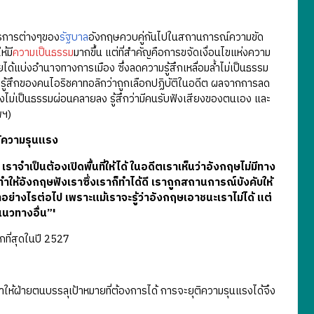
ตรการต่างๆของ
รัฐบาล
อังกฤษควบคู่กันไปในสถานการณ์ความขัด
้มี
ความเป็นธรรม
มากขึ้น แต่ที่สำคัญคือการขจัดเงื่อนไขแห่งความ
่ายได้แบ่งอำนาจทางการเมือง ซึ่งลดความรู้สึกเหลื่อมล้ำไม่เป็นธรรม
วามรู้สึกของคนไอริชคาทอลิกว่าถูกเลือกปฏิบัติในอดีต ผลจากการลด
ติอย่างไม่เป็นธรรมผ่อนคลายลง รู้สึกว่ามีคนรับฟังเสียงของตนเอง และ
พฯ)
ใช้ความรุนแรง
ราจำเป็นต้องเปิดพื้นที่ให้ได้ ในอดีตเราเห็นว่าอังกฤษไม่มีทาง
องทำให้อังกฤษฟังเราซึ่งเราก็ทำได้ดี เราถูกสถานการณ์บังคับให้
จะทำอย่างไรต่อไป เพราะแม้เราจะรู้ว่าอังกฤษเอาชนะเราไม่ได้ แต่
แนวทางอื่น”'
ที่สุดในปี 2527
วจะทำให้ฝ่ายตนบรรลุเป้าหมายที่ต้องการได้ การจะยุติความรุนแรงได้จึง