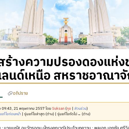
สร้างความปรองดองแห่งช
แลนด์เหนือ สหราชอาณาจัก
อภิปราย
เมื่อ 09:43, 21 พฤษภาคม 2557 โดย
Suksan
(
คุย
|
ส่วนร่วม
)
นแก้ไขก่อนหน้า
| รุ่นแก้ไขล่าสุด (ต่าง) | รุ่นแก้ไขถัดไป→ (ต่าง)
ย : นายเมธัส อนุวัตรอุดม ผู้ทรงคุณวุฒิประจำบทความ : พลเอก เอกชัย ศรีว