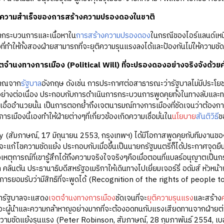
ห่งความสำเร็จของการสร้างความปรองดองในชาติ
กระบวนการและเนื้อหาใน
การสร้างความปรองดอง
ในกรณีของไอร์แลนด์เหนือ
างที่ทำให้ทั้งสองฝ่ายสามารถที่จะยุติความรุนแรงลงได้และป้องกันไม่ให้ความ
จำนงทางการเมือง (Political Will) ที่จะปรองดองอย่างจริงจังด้วยค
ญาณจาก
รัฐบาล
อังกฤษ ดังเช่น การประกาศต่อสาธารณะว่ารัฐบาลไม่มีประโยช
อย่างต่อเนื่อง ประกอบกับการดำเนินการกระบวนการพูดคุยทั้งในทางลับและทา
เอื้ออำนวยนั้น เป็นการตอกย้ำถึงเจตนารมณ์ทางการเมืองที่ชัดเจนว่าต้องกา
เมืองนี้เองทำให้ฝ่ายต่างๆที่เกี่ยวข้องเกิดความเชื่อมั่นใน
นโยบาย
สันติวิธี
ข
(สัมภาษณ์, 17 มิถุนายน 2553, กรุงเทพฯ) ได้มีโอกาสพูดคุยกับทีมงานของโท
่จะแก้ไขความขัดแย้ง ประกอบกับเมื่อขึ้นเป็นนายกรัฐมนตรีก็ได้ประกาศจุดย
งเหตุการณ์ที่เขารู้สึกได้ถึงความจริงใจจริงๆคือเมื่อตอนที่แบลร์อนุญาตเป็น
 คลินตัน ประธานาธิบดีสหรัฐอเมริกาให้เดินทางไปเยี่ยมเจอร์รี่ อดัมส์ หัวหน้
ับการยอมรับว่ามีสิทธิที่จะพูดได้ (Recognition of the rights of people 
ผู้นำรัฐบาลจะแสดง
เจตจำนงทางการเมือง
ชัดเจนที่จะ
ยุติความรุนแรง
และสร้าง
ะผู้นำและความกล้าหาญอย่างมากที่จะต้องอดทนกับแรงเสียดทานจากฝ่ายต่างๆ
มขัดแย้งรุนแรง (Peter Robinson, สัมภาษณ์, 28 กุมภาพันธ์ 2554, เบล