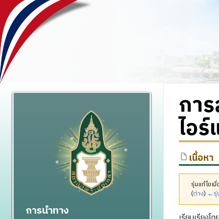
การ
ไอร์
เนื้อหา
รุ่นแก้ไข
(
ต่าง
)
←รุ่
การนำทาง
เรียบเรียงโด