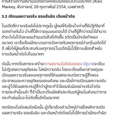
การสร้างความสมานฉันท์อย่างค่อยเป็นค่อยไปได้ในอนาคต (Alex
Maskey, สัมภาษณ์, 28 กุมภาพันธ์ 2554, เบลฟาสต์)
3.3 เปิดเผยความจริง ยอมรับผิด เดินหน้าต่อ
ในอดีตที่ความจริงยังไม่ปรากฏนั้น ผู้คนที่คับข้องใจต่างก็มีปฏิกิริยาที่
แตกต่างกันไป บ้างก็ใช้ความรุนแรงตอบโต้ บ้างก็รู้สึกว่าตนไร้อำนาจ
ทำอะไรไม่ได้และยอมจำนนต่อสิ่งที่เกิดขึ้น อดีตเป็นปัจจัยกำหนด
อนาคต เราจึงต้องมีกระบวนการจัดการกับเหตุการณ์ต่างๆในอดีตให้
ดี เพื่อให้ผู้คนที่ประสบกับเหตุการณ์ในอดีตนั้นได้มีทางเลือกสำหรับ
การเดินหน้าต่อไปในอนาคต
ดังนั้น หากต้องการจะสร้าง
ความสมานฉันท์ปรองดอง
รัฐบาล
จะต้อง
ไม่ปฏิเสธความยุติธรรม ไม่หนีความจริง โดยจะต้องค้นหาสาเหตุและ
เปิดเผยความจริงของเหตุการณ์ที่ส่งผลกระทบต่อความรู้สึกของ
ประชาชนและความยุติธรรมของสังคม และเมื่อมีการเปิดเผยความจริง
และผู้ได้รับผลกระทบรู้สึกว่าผู้กระทำได้ยอมรับผิดอย่างจริงใจต่อ
การกระทำนั้นแล้ว ก็จำเป็นจะต้องมีหลักประกันแก่ผู้คนในสังคมว่าการ
กระทำเช่นนั้นจะไม่เกิดขึ้นอีกในอนาคต
กรณีของไอร์แลนด์เหนือนั้น ผู้เกี่ยวข้องส่วนใหญ่ต่างยึดหลักการเปิด
เผยความจริง ยอมรับผิด และเดินหน้าต่อโดยไม่ได้มีการนำผู้กระทำผิด