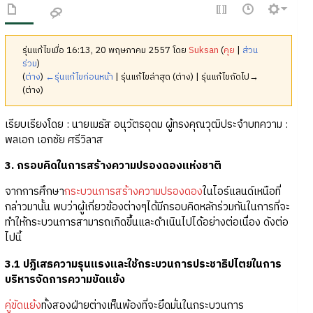
รุ่นแก้ไขเมื่อ 16:13, 20 พฤษภาคม 2557 โดย
Suksan
(
คุย
|
ส่วน
ร่วม
)
(
ต่าง
)
←รุ่นแก้ไขก่อนหน้า
| รุ่นแก้ไขล่าสุด (ต่าง) | รุ่นแก้ไขถัดไป→
(ต่าง)
เรียบเรียงโดย : นายเมธัส อนุวัตรอุดม ผู้ทรงคุณวุฒิประจำบทความ :
พลเอก เอกชัย ศรีวิลาส
3. กรอบคิดในการสร้างความปรองดองแห่งชาติ
จากการศึกษา
กระบวนการสร้างความปรองดอง
ในไอร์แลนด์เหนือที่
กล่าวมานั้น พบว่าผู้เกี่ยวข้องต่างๆได้มีกรอบคิดหลักร่วมกันในการที่จะ
ทำให้กระบวนการสามารถเกิดขึ้นและดำเนินไปได้อย่างต่อเนื่อง ดังต่อ
ไปนี้
3.1 ปฏิเสธความรุนแรงและใช้กระบวนการประชาธิปไตยในการ
บริหารจัดการความขัดแย้ง
คู่ขัดแย้ง
ทั้งสองฝ่ายต่างเห็นพ้องที่จะยึดมั่นในกระบวนการ