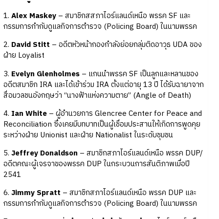
1.
Alex Maskey
– สมาชิกสสภาไอร์แลนด์เหนือ พรรค SF และ
กรรมการกำกับดูแลกิจการตำรวจ (Policing Board) ในนามพรรค
2.
David Stitt
– อดีตหัวหน้ากองกำลังย่อยกลุ่มติดอาวุธ UDA ของ
ฝ่าย Loyalist
3.
Evelyn Glenholmes
– แกนนำพรรค SF เป็นลูกและหลานของ
อดีตสมาชิก IRA และได้เข้าร่วม IRA ตั้งแต่อายุ 13 ปี ได้รับฉายาจาก
สื่อมวลชนอังกฤษว่า “นางฟ้าแห่งความตาย” (Angle of Death)
4.
Ian White
– ผู้อำนวยการ Glencree Center for Peace and
Reconciliation ซึ่งเคยมีบทบาทเป็นผู้เชื่อมประสานให้เกิดการพูดคุย
ระหว่างฝ่าย Unionist และฝ่าย Nationalist ในระดับชุมชน
5.
Jeffrey Donaldson
– สมาชิกสภาไอร์แลนด์เหนือ พรรค DUP/
อดีตคณะผู้เจรจาของพรรค DUP ในกระบวนการสันติภาพเมื่อปี
2541
6.
Jimmy Spratt
– สมาชิกสภาไอร์แลนด์เหนือ พรรค DUP และ
กรรมการกำกับดูแลกิจการตำรวจ (Policing Board) ในนามพรรค