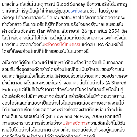
มาลงโทษ ดังเช่นในเหตุการณ์ Blood Sunday ซึ่งความจริงได้ปรากฏ
ว่าเจ้าหน้าที่รัฐเป็นผู้ทำให้กลุ่มผู้ชุมนุม
ประท้วง
เสียชีวิต โดยรัฐบาล
อังกฤษได้ออกมายอมรับผิดและ ขอโทษชาวไอริชคาทอลิกต่อการกระ
ทำดังกล่าว ซึ่งชาวไอริชก็รู้สึกถึงความจริงใจของรัฐบาลและยอมรับ
คำ ขอโทษดังกล่าว (Ian White, สัมภาษณ์, 26 กุมภาพันธ์ 2554, วิค
โลว์) หลังจากนั้นก็ไม่ได้มีการนำผู้มีส่วนเกี่ยวข้องกับการกระทำครั้งนั้น
มาลงโทษ สอดคล้องกับ
หลักการนิรโทษกรรม
แก่กลุ่ม IRA ก่อนหน้านี้
โดยที่สังคมส่วนใหญ่ก็ให้การยอมรับในแนวทางนี้
อนึ่ง การที่คู่ขัดแย้งจะแก้ไขปัญหาได้ก็จะต้องมีจุดร่วมที่เป็นทางออก
ร่วมกัน ซึ่งจุดร่วมดังกล่าวโดยส่วนใหญ่ก็จะเป็นลักษณะของสังคมใน
อนาคตที่คู่ขัดแย้งเห็นร่วมกัน มีคำตอบร่วมกันว่าอนาคตของประเทศจะ
มีหน้าตาอย่างไรและจะร่วมกันสร้างอนาคตนั้นได้อย่างไร (A Shared
Future) แต่เป็นที่น่าสังเกตว่าสำหรับกรณีของไอร์แลนด์เหนือนั้น คู่
ขัดแย้งยังคงไม่มีภาพอนาคตร่วมกัน กล่าวคือยังไม่มีคำตอบว่าสถานะ
ของไอร์แลนด์เหนือจะเป็นอย่างไรในอนาคตเนื่องจากยังตกลงกันไม่
ได้ และความขัดแย้งแตกต่างระหว่างทั้งสองฝ่ายก็ดูเหมือนว่าจะไม่มี
ทางเดินมาบรรจบกันได้ (Shirlow and McEvoy, 2008) หากแต่มี
ภาพของกระบวนการร่วมกันว่าจะ
บริหารจัดการ
ความขัดแย้งที่ไม่มีวัน
หายไปได้อย่างไรในอนาคต สังคมที่ความขัดแย้งยังดำรงอยู่แบบหยั่ง
รากลึกจึงเดินหน้าต่อไปได้ด้วยกติกาที่ยอมรับตรงกัน