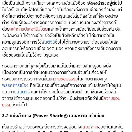
เมื่อเป็นเช่นนี้ ความเห็นต่างและความขัดแย้งจึงจะยังคงดำรงอยู่ต่อไป
ในไอร์แลนด์เหนือโดยที่แต่ละฝ่ายไม่ต้องละทิ้งความเชื่อของตัวเอง แต่
สิ่งที่แตกต่างไปจากอดีตคือความรุนแรงได้ยุติลง โดยที่ทั้งสองฝ่าย
ต่างเรียนรู้ที่จะบริหารจัดการความขัดแย้งร่วมกันอย่างสร้างสรรค์
ด้วย
หลักการประชาธิปไตย
และกลไกทางการเมืองที่ยอมรับร่วมกัน อัน
จะป้องกันไม่ให้ความขัดแย้งซึ่งเป็นสิ่งที่หลีกเลี่ยงไม่ได้ขยายตัวเป็น
ความรุนแรงอีก การใช้
สันติวิธี
จึงไม่ได้หมายความว่าต้องยอมล้มเลิก
อุดมการณ์หรือความเชื่อของตนเอง หากแต่หมายถึงการเดินตามความ
เชื่อของตนโดยไม่ใช้ความรุนแรง
กรอบความคิดที่ทุกกลุ่มเห็นร่วมกันนี้นับว่ามีความสำคัญอย่างยิ่ง
เนื่องจากเป็นการกำหนดแนวทางการทำงานร่วมกัน ส่งผลให้
กระบวนการเจรจาที่เกิดขึ้นมี
ความชอบธรรม
ในสายตาของทุก
พรรคการเมือง
ถือเป็นกรอบที่ควบคุมทิศทางการแก้ไขปัญหาให้อยู่ใน
แนวทาง
สันติวิธี
และทำให้สังคมโดยรวมมีเจตจำนงที่ชัดเจนร่วมกัน
ว่าการใช้ความรุนแรงต่อจากนี้ไม่ว่าจะเป็นฝ่ายใดถือว่าไม่มี
ความชอบ
ธรรม
อีกต่อไป
3.2 แบ่งอำนาจ (Power Sharing) เสมอภาค เท่าเทียม
ทั้งสองฝ่ายต่างตระหนักถึงการดำรงอยู่อย่าง
เสมอภาค
ของกันและกัน