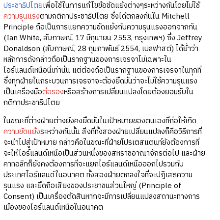
ประชาธิปไตย
เพื่อใช้ในการแก้ไขข้อขัดแย้งต่างๆระหว่างกันโดยไม่ใช้
ความรุนแรง
ตามกติกาประชาธิปไตย ซึ่งได้ตกลงกันใน Mitchell
Principle ถือเป็นการแยกความขัดแย้งกับความรุนแรงออกจากกัน
(Ian White, สัมภาษณ์, 17 มิถุนายน 2553, กรุงเทพฯ) ซึ่ง Jeffrey
Donaldson (สัมภาษณ์, 28 กุมภาพันธ์ 2554, เบลฟาสต์) ได้ย้ำว่า
หลักการดังกล่าวถือเป็นรากฐานของการเจรจาไม่เฉพาะใน
ไอร์แลนด์เหนือนี้เท่านั้น แต่ต้องถือเป็นรากฐานของการเจรจาในทุกที่
ซึ่งทุกฝ่ายในกระบวนการเจรจาจะต้องยึดมั่นว่าจะไม่ใช้ความรุนแรง
เป็นเครื่องมือ
ต่อรอง
หรือสร้างการเปลี่ยนแปลงโดยต้องยอมรับใน
กติกาประชาธิปไตย
ในขณะที่ต่างฝ่ายต่างยังคงยึดมั่นในเป้าหมายของตนเองที่ก่อให้เกิด
ความขัดแย้ง
ระหว่างกันนั้น สิ่งที่ทั้งสองฝ่ายเปลี่ยนแปลงก็คือวิธีการที่
จะนำไปสู่เป้าหมาย กล่าวคือในขณะที่ฝ่ายโปรเตสแตนท์ยังต้องการที่
จะให้ไอร์แลนด์เหนือเป็นส่วนหนึ่งของสหราชอาณาจักรต่อไป และฝ่าย
คาทอลิกก็ยังคงต้องการที่จะแยกไอร์แลนด์เหนือออกไปรวมกับ
ประเทศไอร์แลนด์ในอนาคต ทั้งสองฝ่ายตกลงใจที่จะปฏิเสธความ
รุนแรง และยึดถือเสียงของประชาชนส่วนใหญ่ (Principle of
Consent) เป็นเครื่องตัดสินหากจะมีการเปลี่ยนแปลงสถานะทางการ
เมืองของไอร์แลนด์เหนือในอนาคต