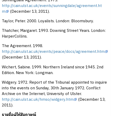
Sunningdale Agreement. 1973.
http://cain.ulst.ac.uk/events/sunningdale/agreement.ht
m
(December 13, 2011).
Taylor, Peter. 2000. Loyalists. London: Bloomsbury.
Thatcher, Margaret. 1993. Downing Street Years. London:
HarperCollins.
The Agreement. 1998.
http://cain.ulst.ac.uk/events/peace/docs/agreement.htm
(December 13, 2011).
Wichert, Sabine. 1999. Northern Ireland since 1945. 2nd
Edition. New York: Longman.
Widgery. 1972. Report of the Tribunal appointed to inquire
into the events on Sunday, 30th January 1972. Conflict
Archive on the Internet, University of Ulster.
http://cain.ulst.ac.uk/hmso/widgery.htm
(December 13,
2011).
รายชื่อผู้ให้สัมภาษณ์