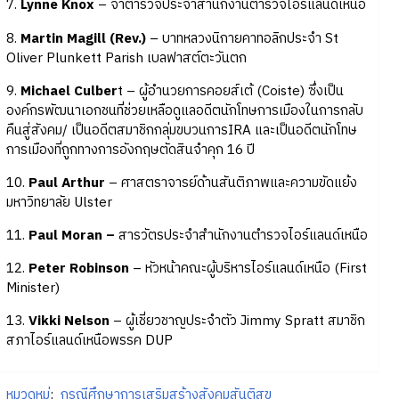
7.
Lynne Knox
– จ่าตำรวจประจำสำนักงานตำรวจไอร์แลนด์เหนือ
8.
Martin Magill (Rev.)
– บาทหลวงนิกายคาทอลิกประจำ St
Oliver Plunkett Parish เบลฟาสต์ตะวันตก
9.
Michael Culber
t – ผู้อำนวยการคอยส์เต้ (Coiste) ซึ่งเป็น
องค์กรพัฒนาเอกชนที่ช่วยเหลือดูแลอดีตนักโทษการเมืองในการกลับ
คืนสู่สังคม/ เป็นอดีตสมาชิกกลุ่มขบวนการIRA และเป็นอดีตนักโทษ
การเมืองที่ถูกทางการอังกฤษตัดสินจำคุก 16 ปี
10.
Paul Arthur
– ศาสตราจารย์ด้านสันติภาพและความขัดแย้ง
มหาวิทยาลัย Ulster
11.
Paul Moran –
สารวัตรประจำสำนักงานตำรวจไอร์แลนด์เหนือ
12.
Peter Robinson
– หัวหน้าคณะผู้บริหารไอร์แลนด์เหนือ (First
Minister)
13.
Vikki Nelson
– ผู้เชี่ยวชาญประจำตัว Jimmy Spratt สมาชิก
สภาไอร์แลนด์เหนือพรรค DUP
หมวดหมู่
:
กรณีศึกษาการเสริมสร้างสังคมสันติสุข