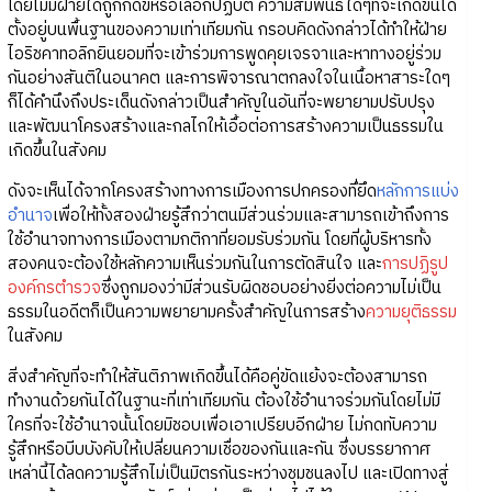
โดยไม่มีฝ่ายใดถูกกดขี่หรือเลือกปฏิบัติ ความสัมพันธ์ใดๆที่จะเกิดขึ้นได้
ตั้งอยู่บนพื้นฐานของความเท่าเทียมกัน กรอบคิดดังกล่าวได้ทำให้ฝ่าย
ไอริชคาทอลิกยินยอมที่จะเข้าร่วมการพูดคุยเจรจาและหาทางอยู่ร่วม
กันอย่างสันติในอนาคต และการพิจารณาตกลงใจในเนื้อหาสาระใดๆ
ก็ได้คำนึงถึงประเด็นดังกล่าวเป็นสำคัญในอันที่จะพยายามปรับปรุง
และพัฒนาโครงสร้างและกลไกให้เอื้อต่อการสร้างความเป็นธรรมใน
เกิดขึ้นในสังคม
ดังจะเห็นได้จากโครงสร้างทางการเมืองการปกครองทึ่ยึด
หลักการแบ่ง
อำนาจ
เพื่อให้ทั้งสองฝ่ายรู้สึกว่าตนมีส่วนร่วมและสามารถเข้าถึงการ
ใช้อำนาจทางการเมืองตามกติกาที่ยอมรับร่วมกัน โดยที่ผู้บริหารทั้ง
สองคนจะต้องใช้หลักความเห็นร่วมกันในการตัดสินใจ และ
การปฏิรูป
องค์กรตำรวจ
ซึ่งถูกมองว่ามีส่วนรับผิดชอบอย่างยิ่งต่อความไม่เป็น
ธรรมในอดีตก็เป็นความพยายามครั้งสำคัญในการสร้าง
ความยุติธรรม
ในสังคม
สิ่งสำคัญที่จะทำให้สันติภาพเกิดขึ้นได้คือคู่ขัดแย้งจะต้องสามารถ
ทำงานด้วยกันได้ในฐานะที่เท่าเทียมกัน ต้องใช้อำนาจร่วมกันโดยไม่มี
ใครที่จะใช้อำนาจนั้นโดยมิชอบเพื่อเอาเปรียบอีกฝ่าย ไม่กดทับความ
รู้สึกหรือบีบบังคับให้เปลี่ยนความเชื่อของกันและกัน ซึ่งบรรยากาศ
เหล่านี้ได้ลดความรู้สึกไม่เป็นมิตรกันระหว่างชุมชนลงไป และเปิดทางสู่