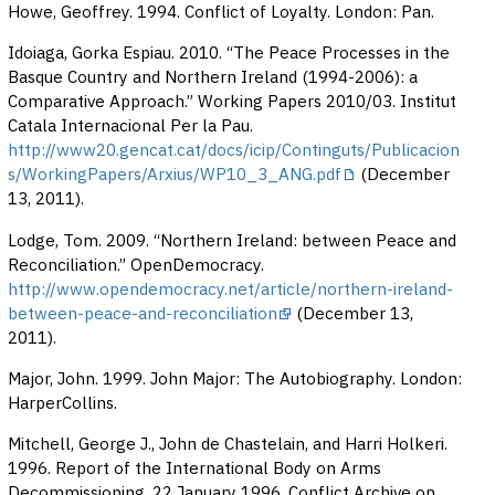
Howe, Geoffrey. 1994. Conflict of Loyalty. London: Pan.
Idoiaga, Gorka Espiau. 2010. “The Peace Processes in the
Basque Country and Northern Ireland (1994-2006): a
Comparative Approach.” Working Papers 2010/03. Institut
Catala Internacional Per la Pau.
http://www20.gencat.cat/docs/icip/Continguts/Publicacion
s/WorkingPapers/Arxius/WP10_3_ANG.pdf
(December
13, 2011).
Lodge, Tom. 2009. “Northern Ireland: between Peace and
Reconciliation.” OpenDemocracy.
http://www.opendemocracy.net/article/northern-ireland-
between-peace-and-reconciliation
(December 13,
2011).
Major, John. 1999. John Major: The Autobiography. London:
HarperCollins.
Mitchell, George J., John de Chastelain, and Harri Holkeri.
1996. Report of the International Body on Arms
Decommissioning, 22 January 1996. Conflict Archive on