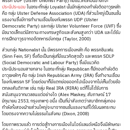
พรรค UUP (Ulster Unionist Party) ที่มีแนวคิดค่อนข้างที่จะ
ประนีประนอม
ในขณะที่กลุ่ม Loyalist นั้นมีกลุ่มกองกำลังติดอาวุธหลัก
คือ กลุ่ม Ulster Defense Association (UDA) ที่ส่วนใหญ่เป็นชนชั้น
แรงงานซึ่งมีการทำงานเชื่อมโยงกับพรรค UDP (Ulster
Democratic Party) และกลุ่ม Ulster Volunteer Force (UVF) ซึ่ง
มีขนาดเล็กแต่มีสถานะทางเศรษฐกิจและสังคมสูงกว่า UDA และได้รับ
การฝึกอาวุธจากอดีตทหารอังกฤษ (Taylor, 2000)
ส่วนกลุ่ม Nationalist นั้น มีพรรคการเมืองหลัก คือ พรรคชินเฟน
(Sinn Fein, SF) ซึ่งถือเป็นกลุ่มที่มีแนวคิดสุดขั้ว และพรรค SDLP
(Social Democratic and Labour Party) ซึ่งมีแนวคิด
ประนีประนอมสายกลาง ในขณะที่กลุ่ม Republican ก็มีกองกำลังติด
อาวุธหลักๆ คือ กลุ่ม Irish Republican Army (IRA) ซึ่งทำงานเชื่อม
โยงกับพรรค SF โดยต่อมาก็มีแตกย่อยออกไปเนื่องจากไม่เห็นด้วยข้อ
ตกลงสันติภาพ เช่น กลุ่ม Real IRA (RIRA) แต่ก็ไม่ได้รับการ
สนับสนุนจากมวลชนแต่อย่างใด (Alex Maskey, สัมภาษณ์ 17
มิถุนายน 2553, กรุงเทพฯ) อนึ่ง เป็นที่น่าสังเกตว่าสมาชิกกลุ่มกอง
กำลังทั้งสองฝ่ายส่วนใหญ่จะมาจากชนชั้นแรงงานที่ได้รับผลกระทบ
โดยตรงจากความไม่ธรรมในสังคม (Dixon, 2008)
โดยภาพรวมแล้ว การต่อสู้ทางการเมืองในไอร์แลนด์เหนือจึงมีลักษณะ