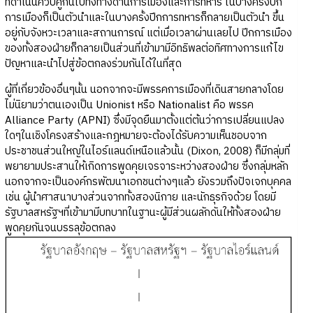
ที่ดำเนินควบคู่กันไปทั้งทางด้านการเมืองและการทหาร ในบางครั้งปีก
การเมืองก็เป็นตัวนำและในบางครั้งปีกการทหารก็กลายเป็นตัวนำ ขึ้น
อยู่กับจังหวะเวลาและสถานการณ์ แต่เมื่อเวลาผ่านเลยไป ปีกการเมือง
ของทั้งสองฝ่ายก็กลายเป็นส่วนที่เข้ามามีอิทธิพลต่อทิศทางการแก้ไข
ปัญหาและนำไปสู่ข้อตกลงร่วมกันได้ในที่สุด
ผู้ที่เกี่ยวข้องอื่นๆนั้น นอกจากจะมีพรรคการเมืองที่เดินสายกลางโดย
ไม่นิยามว่าตนเองเป็น Unionist หรือ Nationalist คือ พรรค
Alliance Party (APNI) ซึ่งมีจุดยืนมาตั้งแต่ต้นว่าการเปลี่ยนแปลง
ใดๆในเชิงโครงสร้างและกฎหมายจะต้องได้รับความเห็นชอบจาก
ประชาชนส่วนใหญ่ในไอร์แลนด์เหนือแล้วนั้น (Dixon, 2008) ก็มีกลุ่มที่
พยายามประสานให้เกิดการพูดคุยเจรจาระหว่างสองฝ่าย ซึ่งกลุ่มหลัก
นอกจากจะเป็นองค์กรพัฒนาเอกชนต่างๆแล้ว ยังรวมถึงปัจเจกบุคคล
เช่น ผู้นำศาสนาบางส่วนจากทั้งสองนิกาย และนักธุรกิจด้วย โดยมี
รัฐบาลสหรัฐฯที่เข้ามามีบทบาทในฐานะผู้มีส่วนผลักดันให้ทั้งสองฝ่าย
พูดคุยกันจนบรรลุข้อตกลง