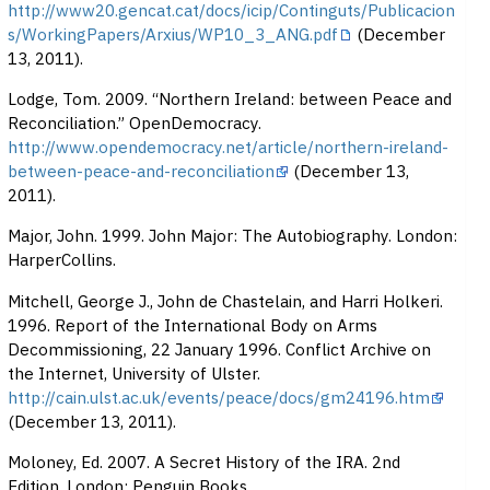
http://www20.gencat.cat/docs/icip/Continguts/Publicacion
s/WorkingPapers/Arxius/WP10_3_ANG.pdf
(December
13, 2011).
Lodge, Tom. 2009. “Northern Ireland: between Peace and
Reconciliation.” OpenDemocracy.
http://www.opendemocracy.net/article/northern-ireland-
between-peace-and-reconciliation
(December 13,
2011).
Major, John. 1999. John Major: The Autobiography. London:
HarperCollins.
Mitchell, George J., John de Chastelain, and Harri Holkeri.
1996. Report of the International Body on Arms
Decommissioning, 22 January 1996. Conflict Archive on
the Internet, University of Ulster.
http://cain.ulst.ac.uk/events/peace/docs/gm24196.htm
(December 13, 2011).
Moloney, Ed. 2007. A Secret History of the IRA. 2nd
Edition. London: Penguin Books.