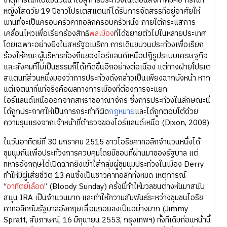
เหตุการณ์ที่เป็นชนวนนำไปสู่การประท้วงในเดือนสิงหาคมคือ กรณีที่
หญิงโสดวัย 19 ปีชาวโปรเตสแตนท์ได้รับการจัดสรรที่อยู่อาศัยให้
แทนที่จะเป็นครอบครัวคาทอลิกครอบครัวหนึ่ง ภายใต้กระแสการ
เคลื่อนไหวเพื่อเรียกร้องสิทธิ
พลเมือง
ที่ได้ขยายตัวไปในหลายประเทศ
โดยเฉพาะอย่างยิ่งในสหรัฐอเมริกา การเดินขบวนประท้วงเพื่อเรียก
ร้องให้คณะผู้บริหารท้องถิ่นของไอร์แลนด์เหนือปฏิรูประบบเศรษฐกิจ
และสังคมที่ไม่เป็นธรรมก็ได้เกิดขึ้นอีกอย่างต่อเนื่อง แต่ทางฝ่ายโปรเต
สแตนท์ส่วนหนึ่งมองว่าการประท้วงดังกล่าวเป็นเพียงฉากบังหน้า หาก
แต่เจตนาที่แท้จริงคือผลทางการเมืองที่ต้องการจะแยก
ไอร์แลนด์เหนือออกจากสหราชอาณาจักร ซึ่งการประท้วงในลักษณะนี้
ได้ถูกประกาศให้เป็นการกระทำที่ผิด
กฎหมาย
และได้ถูกตอบโต้ด้วย
ความรุนแรงจากเจ้าหน้าที่ตำรวจของไอร์แลนด์เหนือ (Dixon, 2008)
ในวันอาทิตย์ที่ 30 มกราคม 2515 ชาวไอริชคาทอลิกจำนวนหนึ่งได้
ชุมนุมกันเพื่อประท้วงการควบคุมโดยมิชอบที่ผ่านมาของรัฐบาล แต่
ทหารอังกฤษได้เปิดฉากยิงเข้าใส่กลุ่มผู้ชุมนุมประท้วงในเมือง Derry
ทำให้มีผู้เสียชีวิต 13 คนซึ่งเป็นชาวคาทอลิกทั้งหมด เหตุการณ์
“
อาทิตย์เลือด
” (Bloody Sunday) ครั้งนี้ทำให้มวลชนต่างหันมาสนับ
สนุน IRA เป็นจำนวนมาก และทำให้ความสัมพันธ์ระหว่างชุมชนไอริช
คาทอลิกกับรัฐบาลอังกฤษเสื่อมถอยลงเป็นอย่างมาก (Jimmy
Spratt, สัมภาษณ์, 16 มิถุนายน 2553, กรุงเทพฯ) ทั้งที่เดิมก่อนหน้านี้