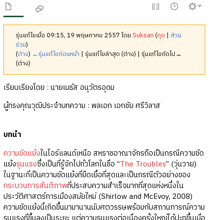
รุ่นแก้ไขเมื่อ 09:15, 19 พฤษภาคม 2557 โดย
Suksan
(
คุย
|
ส่วน
ร่วม
)
(
ต่าง
)
←รุ่นแก้ไขก่อนหน้า
| รุ่นแก้ไขล่าสุด (ต่าง) | รุ่นแก้ไขถัดไป→
(ต่าง)
เรียบเรียงโดย : นายเมธัส อนุวัตรอุดม
ผู้ทรงคุณวุฒิประจำบทความ : พลเอก เอกชัย ศรีวิลาส
บทนำ
ความขัดแย้ง
ในไอร์แลนด์เหนือ สหราชอาณาจักรถือเป็นกรณีความขัด
แย้ง
รุนแรง
ซึ่งเป็นที่รู้จักไปทั่วโลกในชื่อ “
The Troubles
” (วุ่นวาย)
ในฐานะที่เป็นความขัดแย้งที่ยืดเยื้อที่สุดและเป็นกรณีตัวอย่างของ
กระบวนการสันติภาพ
ที่ประสบความสำเร็จมากที่สุดแห่งหนึ่งใน
ประวัติศาสตร์การเมืองสมัยใหม่ (Shirlow and McEvoy, 2008)
ความขัดแย้งนี้เกิดขึ้นมามานานนับศตวรรษพร้อมกับสถานการณ์ความ
รุนแรงที่ขึ้นลงเป็นระยะ แต่ความรุนแรงต่อเนื่องครั้งใหญ่ได้ปะทุขึ้นเมื่อ