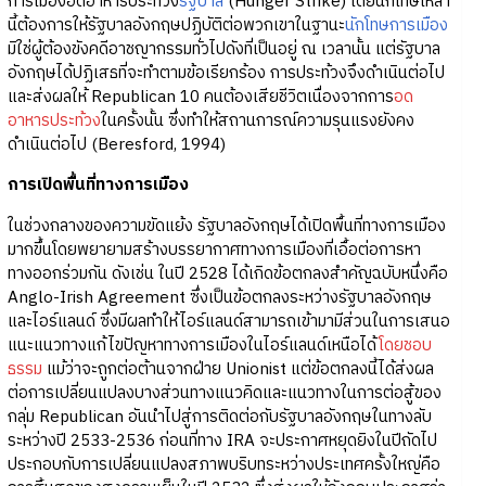
การเมืองอดอาหารประท้วง
รัฐบาล
(Hunger Strike) โดยนักโทษเหล่า
นี้ต้องการให้รัฐบาลอังกฤษปฏิบัติต่อพวกเขาในฐานะ
นักโทษการเมือง
มิใช่ผู้ต้องขังคดีอาชญากรรมทั่วไปดังที่เป็นอยู่ ณ เวลานั้น แต่รัฐบาล
อังกฤษได้ปฏิเสธที่จะทำตามข้อเรียกร้อง การประท้วงจึงดำเนินต่อไป
และส่งผลให้ Republican 10 คนต้องเสียชีวิตเนื่องจากการ
อด
อาหารประท้วง
ในครั้งนั้น ซึ่งทำให้สถานการณ์ความรุนแรงยังคง
ดำเนินต่อไป (Beresford, 1994)
การเปิดพื้นที่ทางการเมือง
ในช่วงกลางของความขัดแย้ง รัฐบาลอังกฤษได้เปิดพื้นที่ทางการเมือง
มากขึ้นโดยพยายามสร้างบรรยากาศทางการเมืองที่เอื้อต่อการหา
ทางออกร่วมกัน ดังเช่น ในปี 2528 ได้เกิดข้อตกลงสำคัญฉบับหนึ่งคือ
Anglo-Irish Agreement ซึ่งเป็นข้อตกลงระหว่างรัฐบาลอังกฤษ
และไอร์แลนด์ ซึ่งมีผลทำให้ไอร์แลนด์สามารถเข้ามามีส่วนในการเสนอ
แนะแนวทางแก้ไขปัญหาทางการเมืองในไอร์แลนด์เหนือได้
โดยชอบ
ธรรม
แม้ว่าจะถูกต่อต้านจากฝ่าย Unionist แต่ข้อตกลงนี้ได้ส่งผล
ต่อการเปลี่ยนแปลงบางส่วนทางแนวคิดและแนวทางในการต่อสู้ของ
กลุ่ม Republican อันนำไปสู่การติดต่อกับรัฐบาลอังกฤษในทางลับ
ระหว่างปี 2533-2536 ก่อนที่ทาง IRA จะประกาศหยุดยิงในปีถัดไป
ประกอบกับการเปลี่ยนแปลงสภาพบริบทระหว่างประเทศครั้งใหญ่คือ