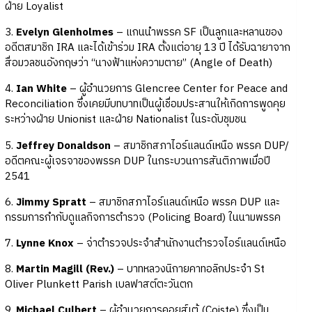
ฝ่าย Loyalist
3.
Evelyn Glenholmes
– แกนนำพรรค SF เป็นลูกและหลานของ
อดีตสมาชิก IRA และได้เข้าร่วม IRA ตั้งแต่อายุ 13 ปี ได้รับฉายาจาก
สื่อมวลชนอังกฤษว่า “นางฟ้าแห่งความตาย” (Angle of Death)
4.
Ian White
– ผู้อำนวยการ Glencree Center for Peace and
Reconciliation ซึ่งเคยมีบทบาทเป็นผู้เชื่อมประสานให้เกิดการพูดคุย
ระหว่างฝ่าย Unionist และฝ่าย Nationalist ในระดับชุมชน
5.
Jeffrey Donaldson
– สมาชิกสภาไอร์แลนด์เหนือ พรรค DUP/
อดีตคณะผู้เจรจาของพรรค DUP ในกระบวนการสันติภาพเมื่อปี
2541
6.
Jimmy Spratt
– สมาชิกสภาไอร์แลนด์เหนือ พรรค DUP และ
กรรมการกำกับดูแลกิจการตำรวจ (Policing Board) ในนามพรรค
7.
Lynne Knox
– จ่าตำรวจประจำสำนักงานตำรวจไอร์แลนด์เหนือ
8.
Martin Magill (Rev.)
– บาทหลวงนิกายคาทอลิกประจำ St
Oliver Plunkett Parish เบลฟาสต์ตะวันตก
9.
Michael Culbert
– ผู้อำนวยการคอยส์เต้ (Coiste) ซึ่งเป็น