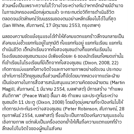
ส่วนหนึ่งเป็นเพราะความไม่ไว้วางใจระหว่างกันว่าหากอีกฝ่ายมีอำนาจ
ในการปกครองเหนือกลุ่มตนแล้ว จะกระทบต่อวิถีการดำเนินชีวิต
ตลอดจนอัตลักษณ์วัฒนธรรมของตนอย่างหลีกเลี่ยงไม่ได้ในที่สุด
(Ian White, สัมภาษณ์, 17 มิถุนายน 2553, กรุงเทพฯ)
ผลของความขัดแย้งรุนแรงได้ทำให้สังคมแตกแยกร้าวลึกจนกลายเป็น
สังคมแบ่งขั้วแยกกันอยู่ในทุกมิติ ทั้งแยกกันอยู่ แยกกันเรียน แยกกัน
ดำเนินชีวิต เด็กนักเรียนจากทั้งสองชุมชนต่างก็แยกกันเรียนใน
โรงเรียนของชุมชนตนเอง มีเพียงร้อยละ 6 ของนักเรียนทั้งหมดเท่านั้น
ที่เข้าเรียนในโรงเรียนที่มีเด็กจากทั้งสองชุมชน (Dixon, 2008, 22)
เกิดการแบ่งแยกทั้งทางจิตใจและทางกายภาพอย่างชัดเจน ประกอบ
เข้ากับการใช้วิทยุชุมชนซึ่งส่วนหนึ่งก็จัดโดยบาทหลวงจากแต่ละฝ่าย
เป็นช่องทางในการสื่อสารสนับสนุนแนวความคิดของฝ่ายตน (Martin
Magill, สัมภาษณ์, 1 มีนาคม 2554, เบลฟาสต์) มีการสร้าง “กำแพง
สันติภาพ” (Peace Wall) ขึ้นมา 46 กำแพง และประตูกั้นระหว่าง
ชุมชนอีก 11 ประตู (Dixon, 2008) โดยมีจุดมุ่งหมายที่จะป้องกันไม่ให้
เกิดการปะทะกันระหว่างสองชุมชน (Peter Robinson, สัมภาษณ์, 28
กุมภาพันธ์ 2554, เบลฟาสต์) ซึ่งแม้จะเป็นการป้องกันความรุนแรงใน
เชิงกายภาพ แต่กลับเป็นเครื่องตอกย้ำให้เห็นถึงความแตกแยกที่ร้าว
ลึกลงไปในจิตใจของผู้คนในสังคม