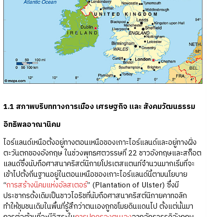
1.1 สภาพบริบททางการเมือง เศรษฐกิจ และ สังคมวัฒนธรรม
อิทธิพลอาณานิคม
ไอร์แลนด์เหนือตั้งอยู่ทางตอนเหนือของเกาะไอร์แลนด์และอยู่ทางฝั่ง
ตะวันตกของอังกฤษ ในช่วงพุทธศตวรรษที่ 22 ชาวอังกฤษและสก็อต
แลนด์ซึ่งนับถือศาสนาคริสต์นิกายโปรเตสแตนท์จำนวนมากเริ่มที่จะ
เข้าไปตั้งถิ่นฐานอยู่ในตอนเหนือของเกาะไอร์แลนด์นี้ตามนโยบาย
“
การสร้างนิคมแห่งอัลสเตอร์
” (Plantation of Ulster) ซึ่งมี
ประชากรดั้งเดิมเป็นชาวไอริชที่นับถือศาสนาคริสต์นิกายคาทอลิก
ทำให้ชุมชนเดิมในพื้นที่รู้สึกว่าตนเองถูกขโมยดินแดนไป ตั้งแต่นั้นมา