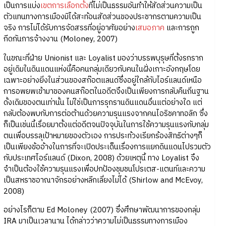
เป็นการแบ่ง
เขตการเลือกตั้ง
ที่ไม่เป็นธรรมอันทำให้สัดส่วนความเป็น
ตัวแทนทางการเมืองมิได้สะท้อนสัดส่วนของประชากรตามความเป็น
จริง การไม่ได้รับการจัดสรรที่อยู่อาศัยอย่าง
เสมอภาค
และการถูก
กีดกันการจ้างงาน (Moloney, 2007)
ในขณะที่ฝ่าย Unionist และ Loyalist มองว่าบรรพบุรุษที่ตั้งรกราก
อยู่เดิมในดินแดนแห่งนี้คือคนกลุ่มเดียวกับคนในฝั่งเกาะอังกฤษโดย
เฉพาะอย่างยิ่งในส่วนของสก๊อตแลนด์ซึ่งอยู่ใกล้กับไอร์แลนด์เหนือ
การอพยพเข้ามาของคนสก๊อตในอดีตจึงเป็นเพียงการกลับคืนถิ่นฐาน
ดั้งเดิมของตนเท่านั้น ไม่ใช่เป็นการรุกรานดินแดนอื่นแต่อย่างใด แต่
กลับต้องพบกับการต่อต้านด้วยความรุนแรงจากคนไอริชคาทอลิก ซึ่ง
ก็เป็นเช่นนี้เรื่อยมาตั้งแต่อดีตจนปัจจุบันในการใช้ความรุนแรงกับกลุ่ม
ตนเพื่อบรรลุเป้าหมายของตัวเอง การประท้วงเรียกร้องสิทธิต่างๆก็
เป็นเพียงข้ออ้างในการที่จะเปิดประเด็นเรื่องการแยกดินแดนไปรวมตัว
กับประเทศไอร์แลนด์ (Dixon, 2008) ด้วยเหตุนี้ ทาง Loyalist จึง
จำเป็นต้องใช้ความรุนแรงเพื่อปกป้องชุมชนโปรเตส-แตนท์และความ
เป็นสหราชอาณาจักรอย่างหลีกเลี่ยงไม่ได้ (Shirlow and McEvoy,
2008)
อย่างไรก็ตาม Ed Moloney (2007) ซึ่งศึกษาพัฒนาการของกลุ่ม
IRA มาเป็นเวลานาน ได้กล่าวว่าความไม่เป็นธรรมทางการเมือง