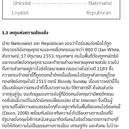
1.3 เหตุแห่งความขัดแย้ง
ฝ่าย Nationalist และ Republican มองว่าไอร์แลนด์เหนือได้ถูก
จักรวรรดิอังกฤษรุกรานและกดขี่ปกครองมากว่า 800 ปี (Ian White,
สัมภาษณ์, 17 มิถุนายน 2553, กรุงเทพฯ) คนในพื้นที่ต้องถูกกษัตริย์
และกองทัพอังกฤษรุกรานและทำลายล้างมาหลายยุคหลายสมัย รวมไป
ถึงการสังหารหมู่ชาวไอริชโดยนายพล ครอมเวลในช่วงปี 2183 ซึ่ง
ความทรงจำเหล่านี้ก็ถูกตอกย้ำอีกครั้งเมื่อคนไอริชถูกสังหารหมู่โดย
กองทัพอังกฤษในปี 2515 กรณี Bloody Sunday เรื่องราวเหล่านี้จึง
เป็นเสมือนความทรงจำที่เจ็บปวดทางประวัติศาสตร์ที่ สั่งสมส่งต่อ
จากรุ่นสู่รุ่น จนเกิดมุมมองการรับรู้ที่มีต่อคนอังกฤษว่ามีพฤติกรรม
กดขี่เช่นนี้มาแต่ในอดีตมิเคยเปลี่ยนแปลง ฝ่าย Unionist จึงเป็นผู้
รุกรานที่ไม่มีความชอบธรรมใดๆที่จะอยู่อาศัยในพื้นที่ของคนไอริชแห่งนี้
(Dixon, 2008) พร้อมกับยังอาศัยความได้เปรียบทางการเมืองที่มี
รัฐบาลอังกฤษให้การสนับสนุนมากีดกันคนไอริชด้วยมาตรการต่างๆที่
ก่อให้เกิดความไม่เป็นธรรมทางการเมือง เศรษฐกิจ และสังคม ไม่ว่าจะ