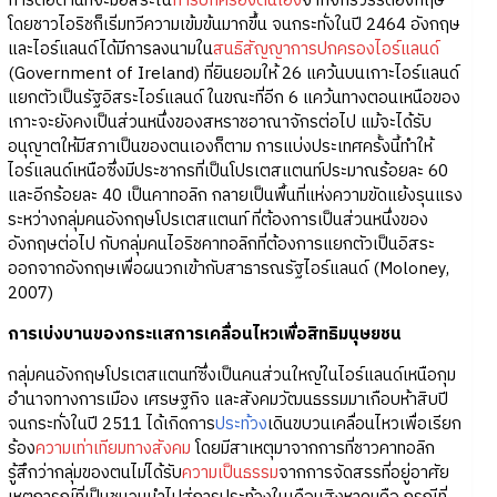
การต่อต้านที่จะมีอิสระใน
การปกครองตนเอง
จากจักรวรรดิอังกฤษ
โดยชาวไอริชก็เริ่มทวีความเข้มข้นมากขึ้น จนกระทั่งในปี 2464 อังกฤษ
และไอร์แลนด์ได้มีการลงนามใน
สนธิสัญญาการปกครองไอร์แลนด์
(Government of Ireland) ที่ยินยอมให้ 26 แคว้นบนเกาะไอร์แลนด์
แยกตัวเป็นรัฐอิสระไอร์แลนด์ ในขณะที่อีก 6 แคว้นทางตอนเหนือของ
เกาะจะยังคงเป็นส่วนหนึ่งของสหราชอาณาจักรต่อไป แม้จะได้รับ
อนุญาตให้มีสภาเป็นของตนเองก็ตาม การแบ่งประเทศครั้งนี้ทำให้
ไอร์แลนด์เหนือซึ่งมีประชากรที่เป็นโปรเตสแตนท์ประมาณร้อยละ 60
และอีกร้อยละ 40 เป็นคาทอลิก กลายเป็นพื้นที่แห่งความขัดแย้งรุนแรง
ระหว่างกลุ่มคนอังกฤษโปรเตสแตนท์ ที่ต้องการเป็นส่วนหนึ่งของ
อังกฤษต่อไป กับกลุ่มคนไอริชคาทอลิกที่ต้องการแยกตัวเป็นอิสระ
ออกจากอังกฤษเพื่อผนวกเข้ากับสาธารณรัฐไอร์แลนด์ (Moloney,
2007)
การเบ่งบานของกระแสการเคลื่อนไหวเพื่อสิทธิมนุษยชน
กลุ่มคนอังกฤษโปรเตสแตนท์ซึ่งเป็นคนส่วนใหญ่ในไอร์แลนด์เหนือกุม
อำนาจทางการเมือง เศรษฐกิจ และสังคมวัฒนธรรมมาเกือบห้าสิบปี
จนกระทั่งในปี 2511 ได้เกิดการ
ประท้วง
เดินขบวนเคลื่อนไหวเพื่อเรียก
ร้อง
ความเท่าเทียมทางสังคม
โดยมีสาเหตุมาจากการที่ชาวคาทอลิก
รู้สึกว่ากลุ่มของตนไม่ได้รับ
ความเป็นธรรม
จากการจัดสรรที่อยู่อาศัย