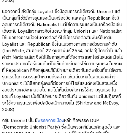
2008)
นอกจากนี้ ยังมีกลุ่ม Loyalist ซึ่งมีอุดมการณ์เดียวกับ Unionist แต่
เป็นกลุ่มที่ใช้วิธีการรุนแรงเป็นเครื่องมือ และกลุ่ม Republican ซึ่งมี
อุดมการณ์เดียวกับ Nationalist แต่ใช้ความรุนแรงเป็นเครื่องมือเช่น
เดียวกับ Loyalist กล่าวคือในขณะที่กลุ่ม Unionist และ Nationalist
ใช้แนวทางการเมืองในการต่อสู้ ก็ได้มีการติดต่อสัมพันธ์กับกลุ่ม
Loyalist และ Republican ซึ่งในแนวทางการทหารด้วยตามลำดับ
(Ian White, สัมภาษณ์, 27 กุมภาพันธ์ 2554, วิคโลว์) โดยทั่วไปแล้ว
คำว่า Nationalist จึงใช้เรียกกลุ่มคนที่ต้องการแยกไอร์แลนด์เหนือไป
รวมกับประเทศไอร์แลนด์แต่ไม่เห็นด้วยกับการใช้ความรุนแรง ในขณะ
ที่ Republican ก็คือกลุ่มคนที่มีเป้าหมายเดียวกันแต่พร้อมที่จะใช้ความ
รุนแรงในการบรรลุเป้าหมายดังกล่าว เช่นเดียวกันในส่วนของคำว่า
Unionist จะใช้เรียกกลุ่มคนที่ต้องการให้ไอร์แลนด์คงเป็นส่วนหนึ่ง
ของประเทศอังกฤษต่อไป แต่ไม่เห็นด้วยกับการใช้ความรุนแรง ใน
ขณะที่ Loyalist นั้นก็มีเป้าหมายเดียวกันกับ Unionist แต่ไม่ปฏิเสธที่
จะใช้ความรุนแรงเพื่อปกป้องเป้าหมายนั้น (Shirlow and McEvoy,
2008)
กลุ่ม Unionist นั้น มี
พรรคการเมือง
หลัก คือพรรค DUP
(Democratic Unionist Party) ซึ่งเป็นพรรคที่มีแนวคิดสุดขั้ว และ