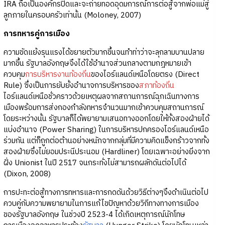
IRA ถือเป็นองค์กรปิดและจะถ่ายทอดอุดมการณ์การต่อสู้จากพ่อแม่สู่
ลูกภายในครอบครัวเท่านั้น (Moloney, 2007)
การทหารคู่การเมือง
ความขัดแย้งรุนแรงได้ขยายตัวมากขึ้นจนทำท่าว่าจะลุกลามบานปลาย
มากขึ้น รัฐบาลอังกฤษจึงได้ใช้อำนาจส่วนกลางตามกฎหมายเข้า
ควบคุม
การบริหารงานท้องถิ่น
ของไอร์แลนด์เหนือโดยตรง (Direct
Rule) ซึ่งเป็นการยับยั้งอำนาจการบริหารของ
สภาท้องถิ่น
ไอร์แลนด์เหนือชั่วคราวด้วยเหตุผลจากสถานการณ์ฉุกเฉินทางการ
เมืองพร้อมการส่งกองกำลังทหารจำนวนมากเข้าควบคุมสถานการณ์
โดยระหว่างนั้น รัฐบาลก็ได้พยายามเสนอทางออกโดยให้ทั้งสองฝ่ายได้
แบ่งอำนาจ (Power Sharing) ในการบริหารปกครองไอร์แลนด์เหนือ
ร่วมกัน แต่ก็ถูกต่อต้านอย่างหนักจากกลุ่มที่มีความคิดแข็งกร้าวจากทั้ง
สองฝ่ายซึ่งไม่ยอมประนีประนอม (Hardliner) โดยเฉพาะอย่างยิ่งจาก
ฝั่ง Unionist ในปี 2517 จนกระทั่งไม่สามารถผลักดันต่อไปได้
(Dixon, 2008)
การปะทะต่อสู้ทางการทหารและการกดดันด้วยวิธีต่างๆจึงดำเนินต่อไป
ควบคู่กับความพยายามในการแก้ไขปัญหาด้วยวิถีทางทางการเมือง
ของรัฐบาลอังกฤษ ในช่วงปี 2523-4 ได้เกิดเหตุการณ์นักโทษ