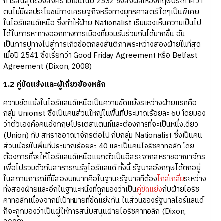
การสิ้นสุดของสงครามเย็นในปี 2532 ซึ่งส่งผลให้อังกฤษประกาศว่า
ตนไม่มีผลประโยชน์ทางเศรษฐกิจหรือทางยุทธศาสตร์ใดๆเป็นพิเศษ
ในไอร์แลนด์เหนือ ซึ่งทำให้ฝ่าย Nationalist เริ่มมองเห็นความเป็นไป
ได้ในการหาทางออกทางการเมืองที่ยอมรับร่วมกันได้มากขึ้น อัน
เป็นการปูทางไปสู่การเกิดข้อตกลงสันติภาพระหว่างสองฝ่ายในที่สุด
เมื่อปี 2541 ซึ่งเรียกว่า Good Friday Agreement หรือ Belfast
Agreement (Dixon, 2008)
1.2 คู่ขัดแย้งและผู้เกี่ยวข้องหลัก
ความขัดแย้งในไอร์แลนด์เหนือเป็นความขัดแย้งระหว่างฝ่ายแรกคือ
กลุ่ม Unionist ซึ่งเป็นคนส่วนใหญ่ในพื้นที่ประมาณร้อยละ 60 โดยมอง
ว่าตัวเองคือคนอังกฤษโปรเตสแตนท์และต้องการที่จะเป็นหนึ่งเดียว
(Union) กับ สหราชอาณาจักรต่อไป กับกลุ่ม Nationalist ซึ่งเป็นคน
ส่วนน้อยในพื้นที่ประมาณร้อยละ 40 และเป็นคนไอริชคาทอลิก โดย
ต้องการที่จะให้ไอร์แลนด์เหนือแยกตัวเป็นอิสระจากสหราชอาณาจักร
เพื่อไปรวมตัวกับสาธารณรัฐไอร์แลนด์ ทั้งนี้ รัฐบาลอังกฤษได้ตกอยู่
ในสถานการณ์ที่มีสองบทบาทคือในฐานะรัฐบาลที่ต้อง
ไกล่เกลี่ย
ระหว่าง
ทั้งสองฝ่ายและอีกในฐานะหนึ่งที่ถูกมองว่าเป็น
คู่ขัดแย้ง
กับฝ่ายไอริช
คาทอลิกเนื่องจากมีเป้าหมายที่ขัดแย้งกัน ในส่วนของรัฐบาลไอร์แลนด์
ก็จะถูกมองว่าเป็นผู้ให้การสนับสนุนฝ่ายไอริชคาทอลิก (Dixon,