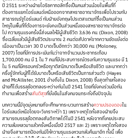
ปี 2511 ระหว่างฝ่ายไอริชคาทอลิกซึ่งเป็นคนส่วนน้อยในพื้นที่ที่
ต้องการแยกไอร์แลนด์เหนือออกจากสหราชอาณาจักรเพื่อไปรวมกับ
สาธารณรัฐไอร์แลนด์ กับฝ่ายอังกฤษโปรเตสแตนท์ซึ่งเป็นคนส่วน
ใหญ่ในพื้นที่ที่ต้องการจะยังคงเป็นส่วนหนึ่งของสหราชอาณาจักรต่อ
ไป ความรุนแรงครั้งนี้ส่งผลให้มีผู้เสียชีวิต 3,636 คน (Dixon, 2008)
ซึ่งเฉลี่ยแล้วมีผู้เสียชีวิตประมาณ 2 คนต่อสัปดาห์จากความขัดแย้งต่อ
เนื่องมาเป็นเวลา 30 ปี บาดเจ็บอีกกว่า 30,000 คน (Moloney,
2007) โดยที่มีการประเมินกันว่าจากจำนวนประชากรเกือบ
1,700,000 คน มี 1 ใน 7 คนที่มีประสบการณ์ตรงกับความรุนแรง มี 1
ใน 5 คนที่มีครอบครัวหรือญาติสนิทบาดเจ็บหรือเสียชีวิต และมากกว่า
ครึ่งรู้จักกับผู้ที่ได้รับบาดเจ็บหรือเสียชีวิตเป็นการส่วนตัว (Hayes
and McAllister, 2001 อ้างถึงใน Dixon, 2008) ซึ่งสุดท้ายทั้งสอง
ฝ่ายก็ได้บรรลุข้อตกลงระหว่างกันในปี 2541 โดยที่ยังคงร่วมมือกัน
ทำงานเพื่อสร้าง
สันติสุข
ที่ยั่งยืนในสังคมจนกระทั่งถึงปัจจุบัน
บทความนี้มีจุดมุ่งหมายที่จะศึกษากระบวนการสร้าง
ความปรองดอง
ใน
ไอร์แลนด์เหนือโดยจะวิเคราะห์ว่า 1) เพราะเหตุใดทั้งสองฝ่ายจึง
สามารถบรรลุข้อตกลงสันติภาพได้ในปี 2541 หลังจากที่เคยประสบ
ความล้มเหลวมาแล้วครั้งหนึ่งเมื่อปี 2517 และ 2) เพราะเหตุใดทั้งสอง
ฝ่ายจึงสามารถป้องกันมิให้ความรุนแรงหวนกลับคืนมาอีก ทั้งนี้ เพื่อ