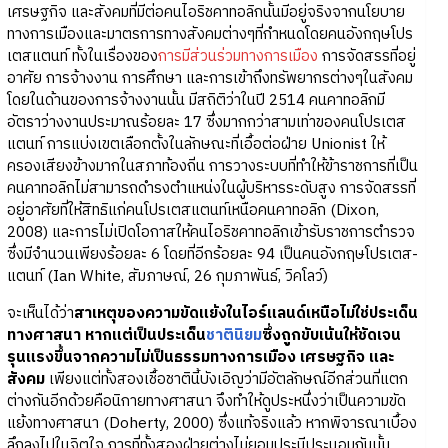
เศรษฐกิจ และสังคมที่มีต่อคนไอริชคาทอลิกนั้นมีอยู่จริงจากนโยบาย
ทางการเมืองและมาตรการทางสังคมต่างๆที่กำหนดโดยคนอังกฤษโปร
เตสแตนท์ ทั้งในเรื่องของ
การมีส่วนร่วมทางการเมือง
การจัดสรรที่อยู่
อาศัย การจ้างงาน การศึกษา และการเข้าถึงทรัพยากรต่างๆในสังคม
โดยในด้านของการจ้างงานนั้น มีสถิติว่าในปี 2514 คนคาทอลิกมี
อัตราว่างงานประมาณร้อยละ 17 ซึ่งมากกว่าสามเท่าของคนโปรเตส
แตนท์ การแบ่งเขตเลือกตั้งในลักษณะที่เอื้อต่อฝ่าย Unionist ให้
ครองเสียงข้างมากในสภาท้องถิ่น การวางระบบที่ทำให้ข้าราชการที่เป็น
คนคาทอลิกไม่สามารถดำรงตำแหน่งในผู้บริหารระดับสูง การจัดสรรที่
อยู่อาศัยที่ให้สิทธิแก่คนโปรเตสแตนท์เหนือคนคาทอลิก (Dixon,
2008) และการไม่เปิดโอกาสให้คนไอริชคาทอลิกเข้ารับราชการตำรวจ
ซึ่งมีจำนวนเพียงร้อยละ 6 โดยที่อีกร้อยละ 94 เป็นคนอังกฤษโปรเตส-
แตนท์ (Ian White, สัมภาษณ์, 26 กุมภาพันธ์, วิคโลว์)
จะเห็นได้ว่า
สาเหตุของความขัดแย้งในไอร์แลนด์เหนือไม่ใช่ประเด็น
ทางศาสนา หากแต่เป็นประเด็น
ชาตินิยม
ซึ่งถูกขับเน้นให้ชัดเจน
รุนแรงขึ้นจากความไม่เป็นธรรมทางการเมือง เศรษฐกิจ และ
สังคม
เพียงแต่ทั้งสองเชื้อชาตินี้บังเอิญว่ามีอัตลักษณ์อีกส่วนที่แตก
ต่างกันอีกด้วยคือนิกายทางศาสนา จึงทำให้ดูประหนึ่งว่าเป็นความขัด
แย้งทางศาสนา (Doherty, 2000) ซึ่งแท้จริงแล้ว หากพิจารณาเบื้อง
ลึกลงไปในจิตใจ การที่ทั้งสองฝ่ายต่างไม่ยอมประนีประนอมกันนั้น