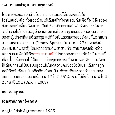
1.4 สถานะล่าสุดของเหตุการณ์
โดยภาพรวมอาจกล่าวได้ว่าความรุนแรงได้ยุติลงแล้วใน
ไอร์แลนด์เหนือ ทั้งสองฝ่ายได้เดินหน้าทำงานร่วมกันเพื่อที่จะให้ผลของ
ข้อตกลงเกิดขึ้นจริงอย่างเต็มที่ ซึ่งแม้ว่าความสัมพันธ์ระหว่างกันอาจ
จะมีความไม่ราบรื่นอยู่บ้าง และมีการก่ออาชญากรรมจากอดีตสมาชิก
ของกลุ่มต่างๆที่เคยติดอาวุธ แต่ก็ถือเป็นธรรมดาของสังคมที่แตกแยก
มานานหลายศตวรรษ (Jimmy Spratt, สัมภาษณ์, 27 กุมภาพันธ์
2554, เบลฟาสต์) โดยหลายฝ่ายก็พยายามที่จะสานสัมพันธ์ระหว่าง
สองชุมชนเพื่อให้เกิด
ความสมานฉันท์
ปรองดองอย่างแท้จริง ในขณะที่
เงื่อนไขแห่งความไม่เป็นธรรมต่างๆทางการเมือง เศรษฐกิจ และสังคม
ก็ได้รับการแก้ไขปรับปรุงจนไม่เกิดความคับข้องใจในประเด็นการถูก
กดขี่กีดกันดังเช่นในอดีตอีก ดังจะเห็นได้จากตัวเลขการว่างงานของ
คนคาทอลิกที่ลดลงจากร้อยละ 17 ในปี 2514 เหลือไม่ถึงร้อยละ 4 ในปี
2548 เป็นต้น (Dixon, 2008)
บรรณานุกรม
เอกสารภาษาอังกฤษ
Anglo-Irish Agreement. 1985.