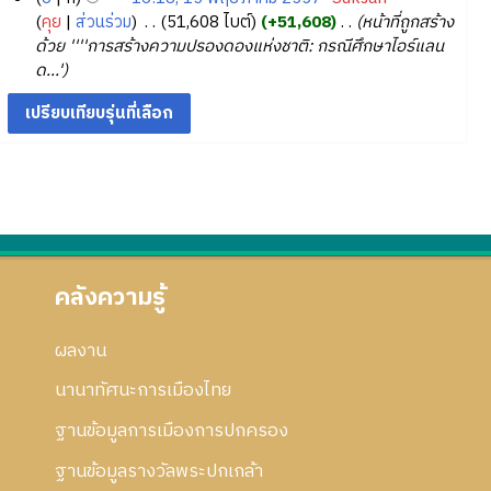
ย่
า
5
ค
า
ม่
คุย
ส่วนร่วม
‎
51,608 ไบต์
+51,608
‎
หน้าที่ถูกสร้าง
า
อ
ม
5
ว
ค
มี
ด้วย ''''การสร้างความปรองดองแห่งชาติ: กรณีศึกษาไอร์แลน
ร
ก
ย่
7
า
ม
ค
ด...'
แ
า
อ
ม
2
ว
ก้
ร
ก
ย่
า
5
ไ
แ
า
อ
ม
5
ข
ก้
ร
ก
ย่
7
ไ
แ
า
อ
ข
ก้
ร
ก
ไ
แ
า
ข
ก้
ร
ไ
แ
คลังความรู้
ข
ก้
ไ
ผลงาน
ข
นานาทัศนะการเมืองไทย
ฐานข้อมูลการเมืองการปกครอง
ฐานข้อมูลรางวัลพระปกเกล้า