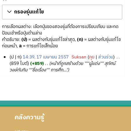
กรองรุ่นแก้ไข
การเลือกผลต่าง: เลือกปุ่มของสองรุ่นที่ต้องการเปรียบเทียบ และกด
ป้อนเข้าหรือปุ่มด้านล่าง
คำอธิบาย:
(ป)
= ผลต่างกับรุ่นแก้ไขล่าสุด,
(ก)
= ผลต่างกับรุ่นแก้ไข
ก่อนหน้า,
ล
= การแก้ไขเล็กน้อย
ป
ก
14:39, 17 เมษายน 2557
‎
Suksan
คุย
ส่วนร่วม
‎
1
859 ไบต์
+859
‎
หน้าที่ถูกสร้างด้วย ''''ผู้แต่ง''' สุทัศน์
วงษ์ทับทิม '''ชื่อเรื่อง''' การศึก...'
7
เ
ม
ษ
า
ย
น
คลังความรู้
2
5