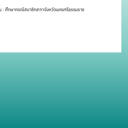
ถิ่น : ศึกษากรณีสมาชิกสภาจังหวัดนครศรีธรรมราช