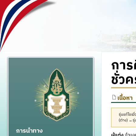
การศ
ชั่ว
เนื้อหา
รุ่นแก้ไขเ
(ต่าง) ←รุ่
การนำทาง
ผู้แต่ง
จำนงค