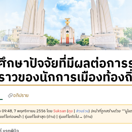
ึกษาปัจจัยที่มีผลต่อการ
คราวของนักการเมืองท้องถิ่
อภิปราย
มื่อ 09:48, 7 พฤศจิกายน 2556 โดย
Suksan
(
คุย
|
ส่วนร่วม
)
(หน้าที่ถูกสร้างด้วย ''''ผู้แต
นแก้ไขก่อนหน้า | รุ่นแก้ไขล่าสุด (ต่าง) | รุ่นแก้ไขถัดไป→ (ต่าง)
์ แรกพินิจ