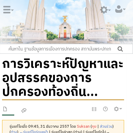
การวิเคราะห์ปัญหาและ
อุปสรรคของการ
ปกครองท้องถิ่น...
รุ่นแก้ไขเมื่อ 09:45, 31 ธันวาคม 2557 โดย
Suksan
(
คุย
|
ส่วนร่วม
)
(
ต่าง
)
←รุ่นแก้ไขก่อนหน้า
| รุ่นแก้ไขล่าสุด (ต่าง) | รุ่นแก้ไขถัดไป→