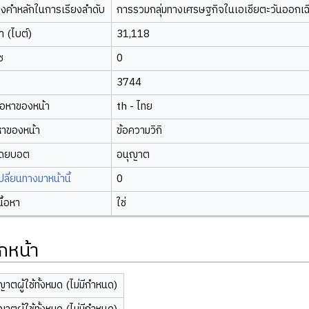
องคำหลักในการเรียงลำดับ
การรวมกลุ่มทางเศรษฐกิจในเอเชียตะวันออกเฉ
 (ไบต์)
31,118
ซ
0
3744
้อหาของหน้า
th - ไทย
หาของหน้า
ข้อความวิกิ
โดยบอต
อนุญาต
ี่ยนทางมาหน้านี้
0
นื้อหา
ใช่
กหน้า
ญาตผู้ใช้ทั้งหมด (ไม่มีกำหนด)