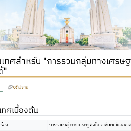
เทศสำหรับ "การรวมกลุ่มทางเศรษฐก
ต้"
อภิปราย
ทศเบื้องต้น
รื่อง
การรวมกลุ่มทางเศรษฐกิจในเอเชียตะวันออกเฉ