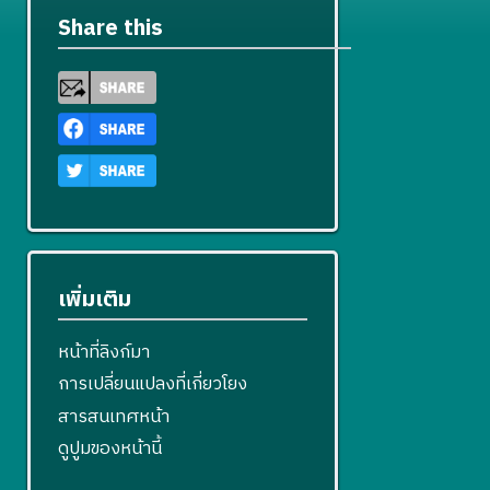
2
ไ
น
ย่
ก้
ย
แ
ร
ก
Share this
ข
อ
2
ไ
น
ก้
แ
า
ก
5
ข
2
ไ
ก้
ร
า
5
5
ข
ไ
แ
ร
2
5
ข
ก้
แ
2
ไ
ก้
ข
ไ
ข
เพิ่มเติม
หน้าที่ลิงก์มา
การเปลี่ยนแปลงที่เกี่ยวโยง
สารสนเทศหน้า
ดูปูมของหน้านี้