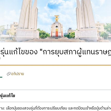
ิรุ่นแก้ไขของ "การยุบสภาผู้แทนราษฎร
"
อภิปราย
ุ่นแก้ไข
ง: เลือกปุ่มของสองรุ่นที่ต้องการเปรียบเทียบ และกดป้อนเข้าหรือปุ่มด้านล่า