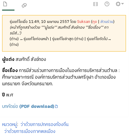
รุ่นแก้ไขเมื่อ 11:49, 10 เมษายน 2557 โดย
Suksan
(
คุย
|
ส่วนร่วม
)
(หน้าที่ถูกสร้างด้วย ''''ผู้แต่ง''' สมศักดิ์ สังข์ทอง '''ชื่อเรื่อง''' กา
รมีส่...')
(ต่าง) ←รุ่นแก้ไขก่อนหน้า | รุ่นแก้ไขล่าสุด (ต่าง) | รุ่นแก้ไขถัดไป→
(ต่าง)
ผู้แต่ง
สมศักดิ์ สังข์ทอง
ชื่อเรื่อง
การมีส่วนร่วมทางการเมืองในองค์การบริหารส่วนตำบล :
ศึกษาเฉพาะกรณี องค์การบริหารส่วนตำบลศรีจุฬา อำเภอเมือง
นครนายก จังหวัดนครนายก.
ปี
พ.ศ
บทคัดย่อ
(PDF download)
หมวดหมู่
:
ว่าด้วยการปกครองท้องถิ่น
ว่าด้วยการเมืองภาคพลเมือง