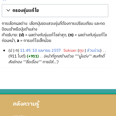
กรองรุ่นแก้ไข
การเลือกผลต่าง: เลือกปุ่มของสองรุ่นที่ต้องการเปรียบเทียบ และกด
ป้อนเข้าหรือปุ่มด้านล่าง
คำอธิบาย:
(ป)
= ผลต่างกับรุ่นแก้ไขล่าสุด,
(ก)
= ผลต่างกับรุ่นแก้ไข
ก่อนหน้า,
ล
= การแก้ไขเล็กน้อย
ป
ก
11:49, 10 เมษายน 2557
‎
Suksan
คุย
ส่วนร่วม
‎
1
911 ไบต์
+911
‎
หน้าที่ถูกสร้างด้วย ''''ผู้แต่ง''' สมศักดิ์
สังข์ทอง '''ชื่อเรื่อง''' การมีส่...'
0
เ
ม
ษ
า
ย
น
คลังความรู้
2
5