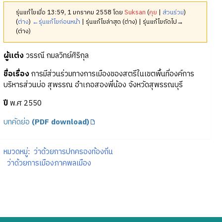
รุ่นแก้ไขเมื่อ 13:59, 1 มกราคม 2558 โดย
Suksan
(
คุย
|
ส่วนร่วม
)
(
ต่าง
)
←รุ่นแก้ไขก่อนหน้า
| รุ่นแก้ไขล่าสุด (ต่าง) | รุ่นแก้ไขถัดไป→
(ต่าง)
ผู้แต่ง
วรรณี กมลวิทย์ศิริกุล
ชื่อเรื่อง
การมีส่วนร่วมทางการเมืองของสตรีในเขตพื้นที่องค์การ
บริหารส่วนบ่อ สุพรรณ อำเภอสองพี่น้อง จังหวัดสุพรรณบุรี
ปี
พ.ศ 2550
บทคัดย่อ
(PDF download)
หมวดหมู่
:
ว่าด้วยการปกครองท้องถิ่น
ว่าด้วยการเมืองภาคพลเมือง