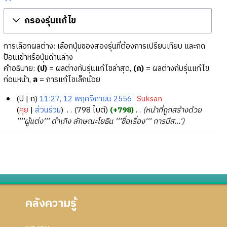
กรองรุ่นแก้ไข
การเลือกผลต่าง: เลือกปุ่มของสองรุ่นที่ต้องการเปรียบเทียบ และกด
ป้อนเข้าหรือปุ่มด้านล่าง
คำอธิบาย:
(ป)
= ผลต่างกับรุ่นแก้ไขล่าสุด,
(ก)
= ผลต่างกับรุ่นแก้ไข
ก่อนหน้า,
ล
= การแก้ไขเล็กน้อย
ป
ก
11:27, 12 พฤศจิกายน 2556
‎
Suksan
1
คุย
ส่วนร่วม
‎
798 ไบต์
+798
‎
หน้าที่ถูกสร้างด้วย
''''ผู้แต่ง''' ดำเกิง ลักษณะโยธิน '''ชื่อเรื่อง''' การมีส...'
2
พ
ฤ
ศ
จิ
ก
า
คลังความรู้
ย
น