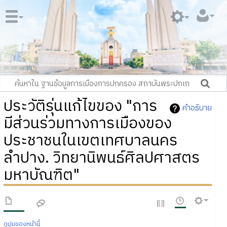
ประวัติรุ่นแก้ไขของ "การ
คำอธิบาย
มีส่วนร่วมทางการเมืองของ
ประชาชนในเขตเทศบาลนคร
ลำปาง. วิทยานิพนธ์ศิลปศาสตร
มหาบัณฑิต"
ดูปูมของหน้านี้