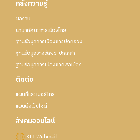
คลังความรู้
5
2
า
7
5
ร
5
ผลงาน
แ
7
ก้
นานาทัศนะการเมืองไทย
ไ
ข
ฐานข้อมูลการเมืองการปกครอง
ฐานข้อมูลรางวัลพระปกเกล้า
ฐานข้อมูลการเมืองภาคพลเมือง
ติดต่อ
แผนที่และเบอร์โทร
แผนผังเว็บไซด์
สังคมออนไลน์
KPI Webmail