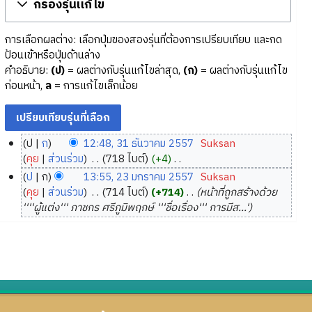
กรองรุ่นแก้ไข
การเลือกผลต่าง: เลือกปุ่มของสองรุ่นที่ต้องการเปรียบเทียบ และกด
ป้อนเข้าหรือปุ่มด้านล่าง
คำอธิบาย:
(ป)
= ผลต่างกับรุ่นแก้ไขล่าสุด,
(ก)
= ผลต่างกับรุ่นแก้ไข
ก่อนหน้า,
ล
= การแก้ไขเล็กน้อย
ป
ก
12:48, 31 ธันวาคม 2557
‎
Suksan
3
คุย
ส่วนร่วม
‎
718 ไบต์
+4
‎
1
ไ
ป
ก
13:55, 23 มกราคม 2557
‎
Suksan
ม่
ธั
2
คุย
ส่วนร่วม
‎
714 ไบต์
+714
‎
หน้าที่ถูกสร้างด้วย
มี
น
3
''''ผู้แต่ง''' ภาชกร ศรีภูมิพฤกษ์ '''ชื่อเรื่อง''' การมีส...'
ค
ว
ม
ว
า
ก
า
ค
ร
ม
ม
า
ย่
2
ค
อ
5
ม
ก